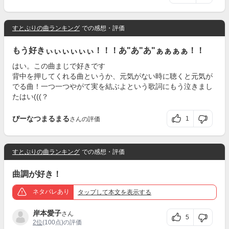
すとぷりの曲ランキング
での感想・評価
もう好きぃぃぃぃぃぃ！！！あ"あ"あ"ぁぁぁぁ！！
はい。この曲まじで好きです
背中を押してくれる曲というか、元気がない時に聴くと元気が
でる曲！一つ一つやがて実を結ぶよという歌詞にもう泣きまし
たはい(((？
ぴーなつまるまる
1
さんの評価
すとぷりの曲ランキング
での感想・評価
曲調が好き！
ネタバレあり
タップ
して本文を表示する
岸本愛子
さん
5
2位
(100点)の評価