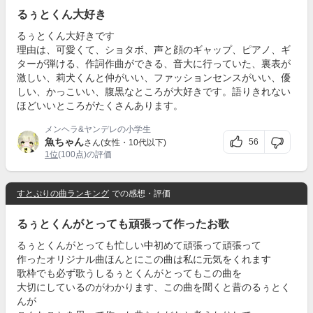
るぅとくん大好き
るぅとくん大好きです
理由は、可愛くて、ショタボ、声と顔のギャップ、ピアノ、ギ
ターが弾ける、作詞作曲ができる、音大に行っていた、裏表が
激しい、莉犬くんと仲がいい、ファッションセンスがいい、優
しい、かっこいい、腹黒なところが大好きです。語りきれない
ほどいいところがたくさんあります。
メンヘラ&ヤンデレの小学生
魚ちゃん
56
さん(女性・10代以下)
1位
(100点)の評価
すとぷりの曲ランキング
での感想・評価
るぅとくんがとっても頑張って作ったお歌
るぅとくんがとっても忙しい中初めて頑張って頑張って
作ったオリジナル曲ほんとにこの曲は私に元気をくれます
歌枠でも必ず歌うしるぅとくんがとってもこの曲を
大切にしているのがわかります、この曲を聞くと昔のるぅとく
んが