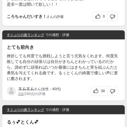
是非一度は聞いて欲しい！！
ころちゃんだいすき！
0
さんの評価
すとぷりの曲ランキング
での感想・評価
とても前向き
挫折しても何度でも挑戦しようと言う元気をくれます。何度失
敗しても自分の頑張りは自分がきちんとわかっているのだか
ら、諦めずに頑張ればいつか最後にはきちんと実を結ぶんだと
勇気を与えてくれる曲です。るぅとくんの綺麗で優しい声に更
に癒されます。
エムエム
さん(女性・40代)
38
1位
(100点)の評価
すとぷりの曲ランキング
での感想・評価
るぅ💕とくん💕