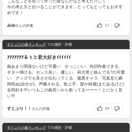
こんなことを思って作った曲なんだなと考えたりして
今の考え方と比べることができます、とってもとってもおすす
めです！
みゆ
17
さんの評価
すとぷりの曲ランキング
での感想・評価
ｱｱｱｱｱｱｱるぅと君大好きｲｲｲｲｲｲ
曲あまり関係ないけど可愛い、かっこいい、作詞作曲できる、
ギター弾ける、センス良い、優しい、莉犬君と絡んでる?の可愛
い、グッズでも良さが伝わってくる、腹黒キャラ、写真見た瞬
間死ぬ(自分が)、声癒される、歌上手、髪が綺麗(まだあるけど)
全部好き💛いつもこの曲良いから歌ってるーーー！とにかく良
い💛
すとぷり！！
14
さんの評価
すとぷりの曲ランキング
での感想・評価