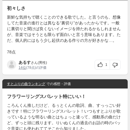
初々しさ
新鮮な気持ちで聴くことのできる歌でした。と言うのも、想像
してた音楽の進行とは異なる“裏切り”があったからです。一般
に裏切りと聞けば良くないイメージを持たれるかもしれません
が、音楽ではそうとも限らず面白いと言う意味もあります。た
だ、個人的にはもう少し起伏のある作りの方が好きかな…。
78点
あるす
さん(男性)
1
14位
(78点)の評価
すとぷりの曲ランキング
での感想・評価
フラワーリングスパレット特にいい！
ころんくん推しだけど、るぅとくんの歌詞、曲、すっっごい好
きです！特にフラワーリングスパレット！いつもすとぷりが歌
っているような明るい曲とはちょっと違って、感動系の曲だけ
ど、ずっと頭に残ります。りいぬくんの過去のお話の時のバッ
ク音楽にも使われててそこから知りました。