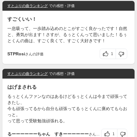
すとぷりの曲ランキング
での感想・評価
すごくいい！
一息吸って、一歩踏み込めのとこがすごく良かったです！自然
と、勇気が出ます！さすが、るぅとくんって思いました！るぅ
とくんの曲は、すごく良くて、すごく大好きです！
STPRosi
1
さんの評価
すとぷりの曲ランキング
での感想・評価
はげまされる
るぅとくんファンなのはあるけどるぅとくんは今まで頑張って
きたし、
今も頑張ってるから自分も頑張ってるぅとくんに褒めてもらお
っと。
って思って受験勉強頑張れる。
るーーーーーーちゃん すきーーーーーー
1
さんの評価