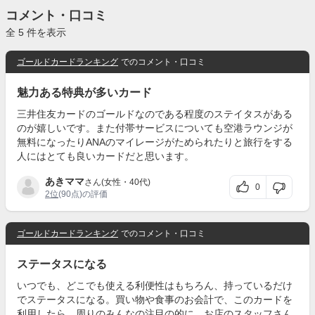
コメント・口コミ
全 5 件を表示
ゴールドカードランキング
でのコメント・口コミ
魅力ある特典が多いカード
三井住友カードのゴールドなのである程度のステイタスがある
のが嬉しいです。また付帯サービスについても空港ラウンジが
無料になったりANAのマイレージがためられたりと旅行をする
人にはとても良いカードだと思います。
あきママ
さん(女性・40代)
0
2位
(90点)の評価
ゴールドカードランキング
でのコメント・口コミ
ステータスになる
いつでも、どこでも使える利便性はもちろん、持っているだけ
でステータスになる。買い物や食事のお会計で、このカードを
利用したら、周りのみんなの注目の的に。お店のスタッフさん