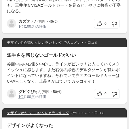
も、三井住友VISAゴールドカードを見ると、やけに接客が丁寧
になる。
カズオ
さん(男性・40代)
0
1位
(100点)の評価
デザイン性が高いクレカランキング
でのコメント・口コミ
派手さを感じないゴールドがいい
券面中央の右側を中心に、ラインがピシッ！と入っていてスタ
イッシュに感じます。また右側の緑色のデルタゾーンが良いポ
イントになっていますね。それでいで券面のゴールドカラーは
いやらしくなく、上品さが出ていてカッコイイ！
グビぐび
さん(男性・50代)
0
1位
(100点)の評価
デザインがかっこいいクレカランキング
でのコメント・口コミ
デザインがよくなった