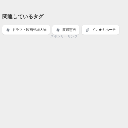
関連しているタグ
ドラマ・映画登場人物
渡辺憲吉
ドン★キホーテ
スポンサーリンク