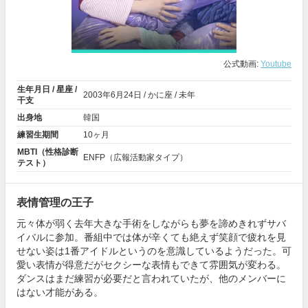
公式動画:
Youtube
生年月日 / 星座 /
2003年
6月24日
/ かに座 / 未年
干支
出身地
韓国
練習生期間
10ヶ月
MBTI（性格診断
ENFP（広報活動家タイプ）
テスト）
表情管理の王子
元々体が弱く去年大きな手術をしながらも夢を諦めきれずサバ
イバルに参加。番組中では体が辛くても絶えず笑顔で疲れを見
せない姿は1番アイドルというのを意識しているようだった。可
愛い表情が得意だがセクシーな表情もできて雰囲気が変わる。
ダンスはまだ練習が必要だと言われていたが、他のメンバーに
はない才能がある。