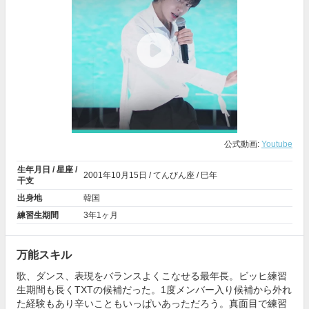
公式動画:
Youtube
生年月日 / 星座 /
2001年
10月15日
/ てんびん座 / 巳年
干支
出身地
韓国
練習生期間
3年1ヶ月
万能スキル
歌、ダンス、表現をバランスよくこなせる最年長。ビッヒ練習
生期間も長くTXTの候補だった。1度メンバー入り候補から外れ
た経験もあり辛いこともいっぱいあっただろう。真面目で練習