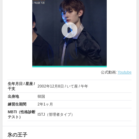
公式動画:
Youtube
生年月日 / 星座 /
2002年
12月8日
/ いて座 / 午年
干支
出身地
韓国
練習生期間
2年1ヶ月
MBTI（性格診断
ISTJ（管理者タイプ）
テスト）
氷の王子