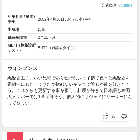
公式動画:
Youtube
生年月日 / 星座 /
2002年
4月20日
/ おうし座 / 午年
干支
出身地
韓国
練習生期間
2年11ヶ月
MBTI（性格診断
ENTP（討論者タイプ）
テスト）
ウォンブンス
黒歴史王子。いい兄貴であり独特なジェイ節で色々と黒歴史を
番組中にも作ってきたが憎めないキャラで誰もが彼を好きだろ
う。これからも更新する事を願う。料理が好きで日本語も韓国
人メンバーでは1番堪能そう。個人的にはジェイにリーダーにな
って欲しい。
36