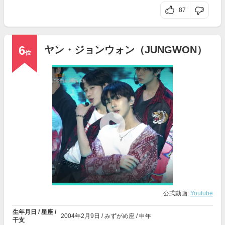
87
6
ヤン・ジョンウォン（JUNGWON）
位
公式動画:
Youtube
生年月日 / 星座 /
2004年
2月9日
/ みずがめ座 / 申年
干支