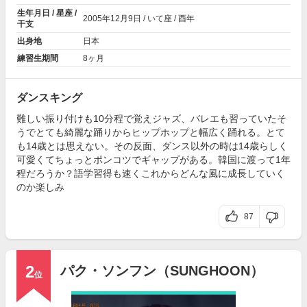
生年月日 / 星座 /
2005年
12月9日
/ いて座 / 酉年
干支
出身地
日本
練習生期間
8ヶ月
ダンスキング
難しい振り付けも10分程で覚えジャズ、バレエも習っていたそ
うでとても綺麗な踊りからヒップホップと幅広く踊れる。とて
も14歳とは思えない。その反面、ダンス以外の時は14歳らしく
可愛くてちょっとポンコツでギャップがある。韓国に渡って1年
程だろうか？語学習得も速くこれからどんな風に成長していく
のか楽しみ
87
2
パク・ソンフン（SUNGHOON）
位