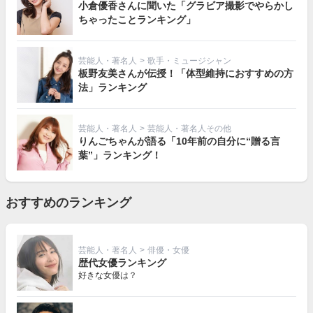
小倉優香さんに聞いた「グラビア撮影でやらかし
ちゃったことランキング」
芸能人・著名人
>
歌手・ミュージシャン
板野友美さんが伝授！「体型維持におすすめの方
法」ランキング
芸能人・著名人
>
芸能人・著名人その他
りんごちゃんが語る「10年前の自分に“贈る言
葉”」ランキング！
おすすめのランキング
芸能人・著名人
>
俳優・女優
歴代女優ランキング
好きな女優は？