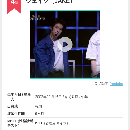
4
ジェイク（JAKE）
位
公式動画:
Youtube
生年月日 / 星座 /
2002年
11月15日
/ さそり座 / 午年
干支
出身地
韓国
練習生期間
9ヶ月
MBTI（性格診断
ISTJ（管理者タイプ）
テスト）