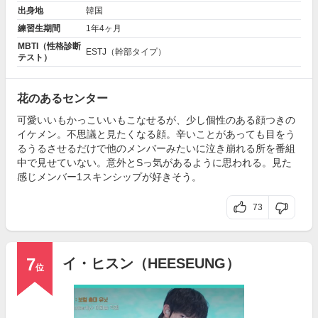
出身地
韓国
練習生期間
1年4ヶ月
MBTI（性格診断
ESTJ（幹部タイプ）
テスト）
花のあるセンター
可愛いいもかっこいいもこなせるが、少し個性のある顔つきの
イケメン。不思議と見たくなる顔。辛いことがあっても目をう
るうるさせるだけで他のメンバーみたいに泣き崩れる所を番組
中で見せていない。意外とSっ気があるように思われる。見た
感じメンバー1スキンシップが好きそう。
73
7
イ・ヒスン（HEESEUNG）
位