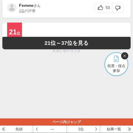
Femme
さん
53
1位
の評価
21
位
21位～37位を見る
スポンサーリンク
投票・採点
参加
ページ内ジャンプ
先頭
---
1位
結果一覧