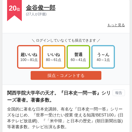
20
金谷俊一郎
位
(27人が評価)
もっと見る
＼ ログインしていなくても採点できます ／
超いいね
いいね
普通
う～ん
100～81点
80～61点
60～41点
40～1点
採点・コメントする
関西学院大学卒の天才。『日本史一問一答』シリ
報告
ーズ著者。著書多数。
全国的に著名な日本史講師。有名な『日本史一問一答』シリー
ズをはじめ、『世界一受けたい授業 使える知識!BEST100』(日
本テレビ放送網)、『「米中韓」と日本の歴史』(朝日新聞出版)
等著書多数。テレビ出演も多数。