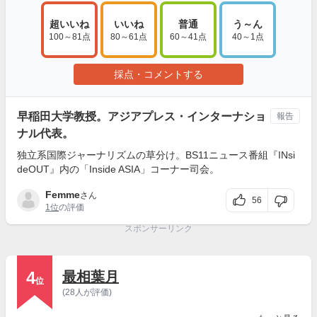
超いいね
いいね
普通
う～ん
100～81点
80～61点
60～41点
40～1点
採点・コメントする
早稲田大学教授。アジアプレス・インターナショ
報告
ナル代表。
独立系国際ジャーナリズムの草分け。BS11ニュース番組『INsi
deOUT』内の「Inside ASIA」コーナー司会。
Femme
さん
56
1位
の評価
スポンサーリンク
4
最相葉月
位
(28人が評価)