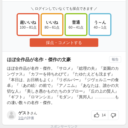
＼ ログインしていなくても採点できます ／
超いいね
いいね
普通
う～ん
100～81点
80～61点
60～41点
40～1点
採点・コメントする
ほぼ全作品が名作・傑作の文豪
報告
ほぼ全作品が名作・傑作。『サロメ』『総理の夫』『楽園のカ
ンヴァス』『カフーを待ちわびて』『たゆたえども沈まず』
『本日は、お日柄もよく』『リボルバー』『ジヴェルニーの食
卓』『〈あの絵〉の前で』『アノニム』『あなたは、誰かの大
切な人』『美しき愚かものたちのタブロー』『丘の上の賢人』
『ギフト』『ロマンシエ』『モダン』『異邦人』……………も
の凄い数々の名作・傑作。
ゲスト
さん
14
1位
の評価
スポンサーリンク