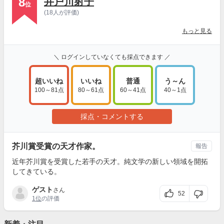
8
井戸川射子
位
(18人が評価)
もっと見る
＼ ログインしていなくても採点できます ／
超いいね
いいね
普通
う～ん
100～81点
80～61点
60～41点
40～1点
採点・コメントする
芥川賞受賞の天才作家。
報告
近年芥川賞を受賞した若手の天才。純文学の新しい領域を開拓
してきている。
ゲスト
さん
52
1位
の評価