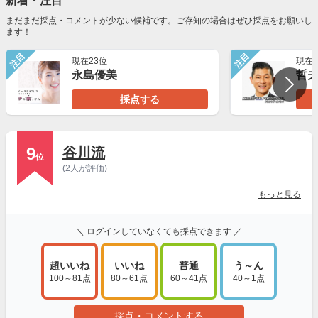
新着・注目
まだまだ採点・コメントが少ない候補です。ご存知の場合はぜひ採点をお願いし
ます！
注目
注目
現在23位
現在2
永島優美
哲
採点する
9
谷川流
位
(2人が評価)
もっと見る
＼ ログインしていなくても採点できます ／
超いいね
いいね
普通
う～ん
100～81点
80～61点
60～41点
40～1点
採点・コメントする