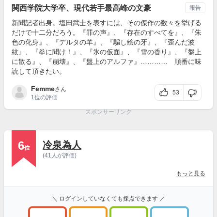
関西学院大学卒、現代若手最高峰の文豪
報告
新聞記者出身。塩田武士を表すには、その傑作の数々を挙げる
だけで十二分だろう。『罪の声』、『存在のすべてを』、『朱
色の化身』、『デルタの羊』、『騙し絵の牙』、『歪んだ波
紋』、『拳に聞け！』、『氷の仮面』、『雪の香り』、『盤上
に散る』、『崩壊』、『盤上のアルファ』………… 順番に味
読して頂きたい。
Femme
さん
53
1位
の評価
スポンサーリンク
6
冷泉為人
位
(41人が評価)
もっと見る
＼ ログインしていなくても採点できます ／