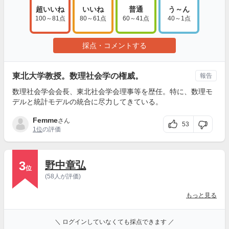
超いいね
いいね
普通
う～ん
100～81点
80～61点
60～41点
40～1点
採点・コメントする
東北大学教授。数理社会学の権威。
報告
数理社会学会会長、東北社会学会理事等を歴任。特に、数理モ
デルと統計モデルの統合に尽力してきている。
Femme
さん
53
1位
の評価
3
野中章弘
位
(58人が評価)
もっと見る
＼ ログインしていなくても採点できます ／