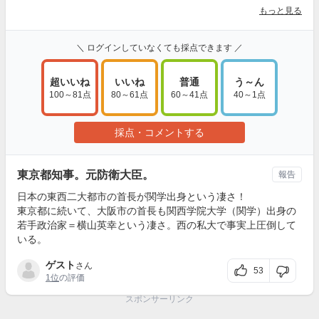
もっと見る
＼ ログインしていなくても採点できます ／
超いいね
いいね
普通
う～ん
100～81点
80～61点
60～41点
40～1点
採点・コメントする
東京都知事。元防衛大臣。
報告
日本の東西二大都市の首長が関学出身という凄さ！
東京都に続いて、大阪市の首長も関西学院大学（関学）出身の
若手政治家＝横山英幸という凄さ。西の私大で事実上圧倒して
いる。
ゲスト
さん
53
1位
の評価
スポンサーリンク