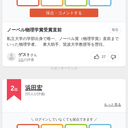
採点・コメントする
ノーベル物理学賞受賞直前
報告
私立大学の学部出身で唯一、ノーベル賞（物理学賞）直前まで
いった物理学者。 東大助手、筑波大学教授等を歴任。
ゲスト
さん
27
1位
の評価
スポンサーリンク
2
浜田宏
位
(50人が評価)
もっと見る
＼ ログインしていなくても採点できます ／