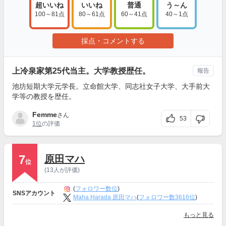
超いいね
いいね
普通
う～ん
100～81点
80～61点
60～41点
40～1点
採点・コメントする
上冷泉家第25代当主。大学教授歴任。
報告
池坊短期大学元学長。立命館大学、同志社女子大学、大手前大
学等の教授を歴任。
Femme
さん
53
1位
の評価
7
原田マハ
位
(13人が評価)
(
フォロワー数位
)
SNSアカウント
Maha Harada 原田マハ
(
フォロワー数3616位
)
もっと見る