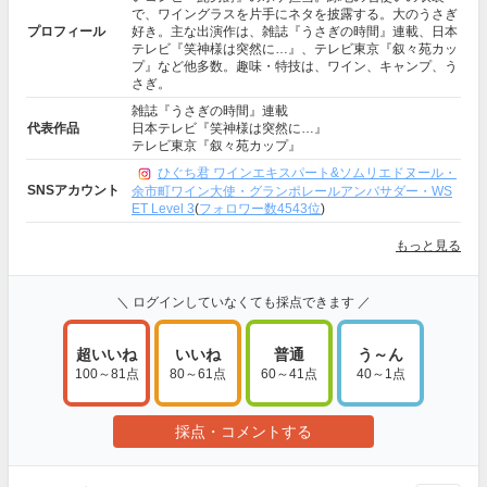
で、ワイングラスを片手にネタを披露する。大のうさぎ
プロフィール
好き。主な出演作は、雑誌『うさぎの時間』連載、日本
テレビ『笑神様は突然に…』、テレビ東京『叙々苑カッ
プ』など他多数。趣味・特技は、ワイン、キャンプ、う
さぎ。
雑誌『うさぎの時間』連載
代表作品
日本テレビ『笑神様は突然に…』
テレビ東京『叙々苑カップ』
ひぐち君 ワインエキスパート&ソムリエドヌール・
SNSアカウント
余市町ワイン大使・グランポレールアンバサダー・WS
ET Level 3
(
フォロワー数4543位
)
もっと見る
＼ ログインしていなくても採点できます ／
超いいね
いいね
普通
う～ん
100～81点
80～61点
60～41点
40～1点
採点・コメントする