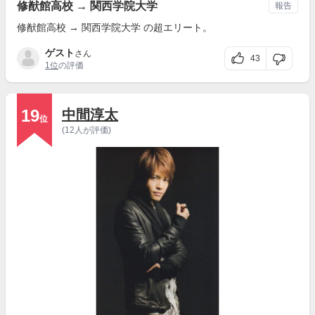
修猷館高校 → 関西学院大学
報告
修猷館高校 → 関西学院大学 の超エリート。
ゲスト
さん
43
1位
の評価
19
中間淳太
位
(12人が評価)