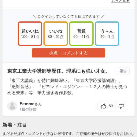
もっと見る
＼ ログインしていなくても採点できます ／
超いいね
いいね
普通
う～ん
100～81点
80～61点
60～41点
40～1点
採点・コメントする
東京工業大学講師等歴任。理系にも強い才女。
報告
『東工大講義』が特に興味深い。『東京大学応援部物語』、
『絶対音感』、『ビヨンド・エジソン－－１２人の博士が見つ
める未来』等、筆力強き著作多数。
Femme
さん
53
1位
の評価
新着・注目
まだまだ採点・コメントが少ない候補です。ご存知の場合はぜひ採点をお願いし