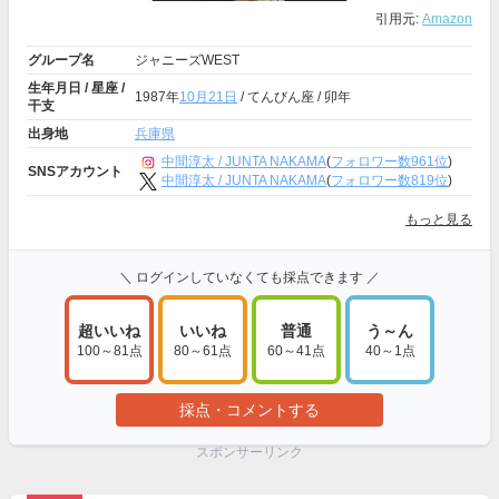
引用元:
Amazon
グループ名
ジャニーズWEST
生年月日 / 星座 /
1987年
10月21日
/ てんびん座 / 卯年
干支
出身地
兵庫県
中間淳太 / JUNTA NAKAMA
(
フォロワー数961位
)
SNSアカウント
中間淳太 / JUNTA NAKAMA
(
フォロワー数819位
)
もっと見る
＼ ログインしていなくても採点できます ／
超いいね
いいね
普通
う～ん
100～81点
80～61点
60～41点
40～1点
採点・コメントする
スポンサーリンク