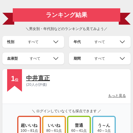
ランキング結果
＼男女別・年代別などのランキングも見てみよう／
性別
すべて
年代
すべて
血液型
すべて
期間
すべて
1
中井直正
位
(20人が評価)
もっと見る
＼ ログインしていなくても採点できます ／
超いいね
いいね
普通
う～ん
100～81点
80～61点
60～41点
40～1点