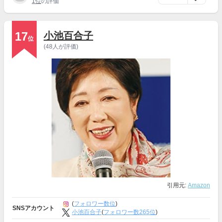
1位
の評価
17
小池百合子
位
(48人が評価)
引用元:
Amazon
(
フォロワー数位
)
SNSアカウント
小池百合子
(
フォロワー数265位
)