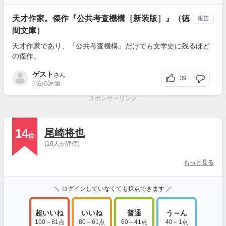
天才作家。傑作『公共考査機構［新装版］』（徳
報告
間文庫）
天才作家であり、『公共考査機構』だけでも文学史に残るほど
の傑作。
ゲスト
さん
39
1位
の評価
スポンサーリンク
14
尾崎将也
位
(10人が評価)
もっと見る
＼ ログインしていなくても採点できます ／
超いいね
いいね
普通
う～ん
100～81点
80～61点
60～41点
40～1点