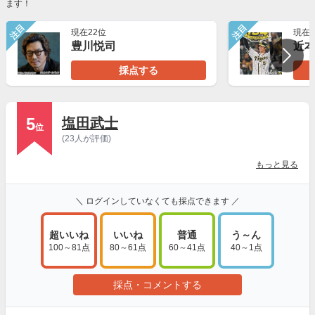
ます！
注目
注目
現在22位
現在2
豊川悦司
近
採点する
5
塩田武士
位
(23人が評価)
もっと見る
＼ ログインしていなくても採点できます ／
超いいね
いいね
普通
う～ん
100～81点
80～61点
60～41点
40～1点
採点・コメントする