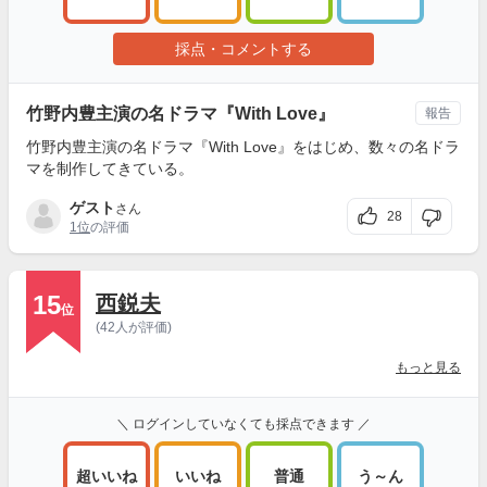
採点・コメントする
竹野内豊主演の名ドラマ『With Love』
報告
竹野内豊主演の名ドラマ『With Love』をはじめ、数々の名ドラ
マを制作してきている。
ゲスト
さん
28
1位
の評価
15
西鋭夫
位
(42人が評価)
もっと見る
＼ ログインしていなくても採点できます ／
超いいね
いいね
普通
う～ん