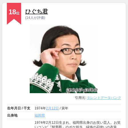
18
ひぐち君
位
(14人が評価)
引用元:
タレントデータバンク
生年月日 / 干支
1974年
2月12日
/ 寅年
出身地
福岡県
1974年2月12日生まれ、福岡県出身のお笑い芸人。お笑
いコンビ『髭男爵』のボケ担当。緑地の召使いの衣装