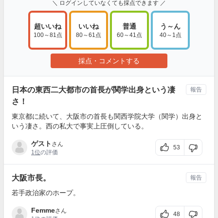
＼ ログインしていなくても採点できます ／
超いいね
いいね
普通
う～ん
100～81点
80～61点
60～41点
40～1点
採点・コメントする
日本の東西二大都市の首長が関学出身という凄
報告
さ！
東京都に続いて、大阪市の首長も関西学院大学（関学）出身と
いう凄さ。西の私大で事実上圧倒している。
ゲスト
さん
53
1位
の評価
大阪市長。
報告
若手政治家のホープ。
Femme
さん
48