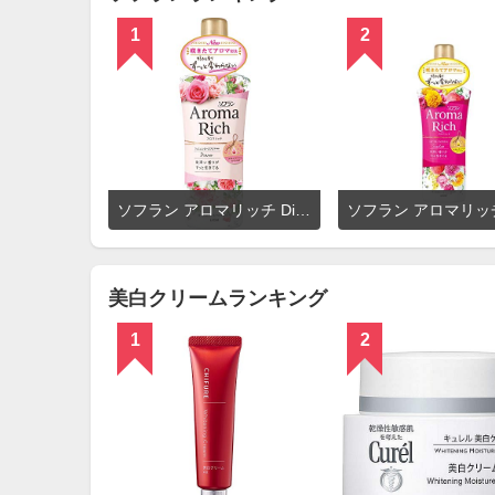
1
2
詳
ソフラン アロマリッチ Diana（ダイアナ） フェミニンローズアロマの香り
細
を
見
る
美白クリームランキング
1
2