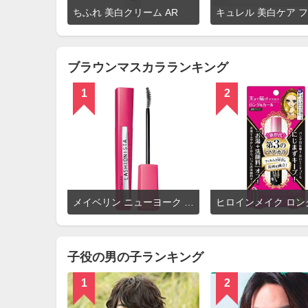
詳
ちふれ 美白クリーム AR
細
を
見
る
ブラウンマスカラランキング
1
2
詳
メイベリン ニューヨーク ラッシュニスタ N
細
を
見
る
子役の男の子ランキング
1
2