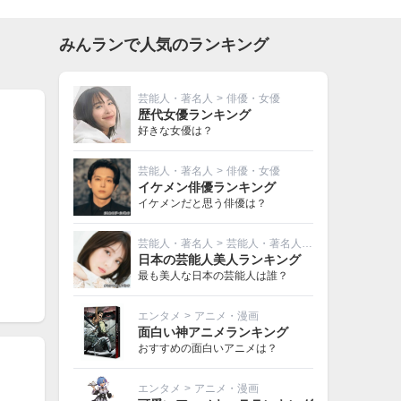
みんランで人気のランキング
芸能人・著名人
>
俳優・女優
歴代女優ランキング
好きな女優は？
芸能人・著名人
>
俳優・女優
イケメン俳優ランキング
イケメンだと思う俳優は？
芸能人・著名人
>
芸能人・著名人その他
日本の芸能人美人ランキング
最も美人な日本の芸能人は誰？
エンタメ
>
アニメ・漫画
面白い神アニメランキング
おすすめの面白いアニメは？
エンタメ
>
アニメ・漫画