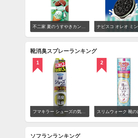
詳
不二家 夏のうすやきカントリーマアム チョコミント
細
を
見
る
靴消臭スプレーランキング
1
2
詳
フマキラー シューズの気持ち プレミアムハイブリッド
細
を
見
る
ソフランランキング