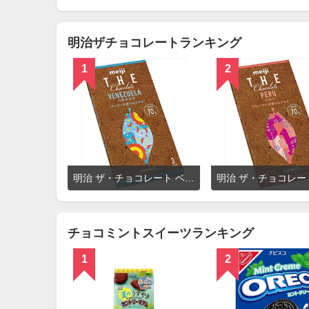
を
見
る
明治ザチョコレートランキング
1
2
詳
明治 ザ・チョコレート ベネズエラ70
細
を
見
る
チョコミントスイーツランキング
1
2