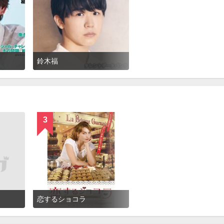
鈴木福
3
恋するショコラ