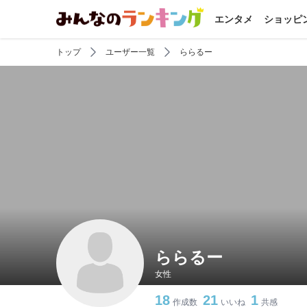
エンタメ
ショッピ
トップ
ユーザー一覧
ららるー
ららるー
女性
18
21
1
作成数
いいね
共感