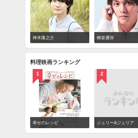
詳
神木隆之介
柳楽優弥
細
を
見
る
料理映画ランキング
1
2
詳
幸せのレシピ
ジュリー&ジュリア
細
を
見