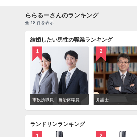
ららるーさんのランキング
全 18 件を表示
結婚したい男性の職業ランキング
1
2
詳
市役所職員・自治体職員
弁護士
細
を
見
る
ランドリンランキング
1
2