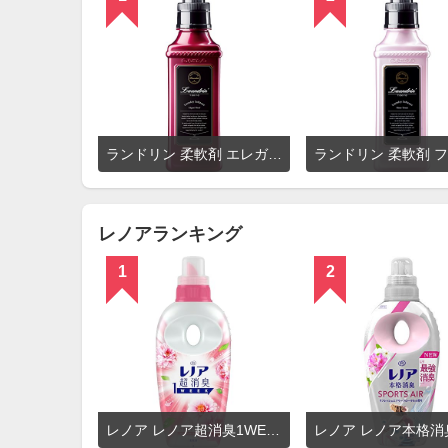
詳
ランドリン 柔軟剤 エレガントフローラル
細
を
見
る
レノアランキング
1
2
詳
レノア レノア超消臭1WEEKフローラルフルーティーソープの香り
細