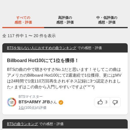
すべての
高評価の
中・低評価の
感想・評価
感想・評価
感想・評価
全 117 件中 1 〜 20 件を表示
BTSを知らない人におすすめの曲ランキング
での感想・評価
Billboard Hot100にて1位を獲得！
BTSの曲の中で聴きやすさNo.1だと思います！そしてこの曲は
アメリカのBillboard Hot100にて2週連続で1位獲得、更にはMV
は24時間で1億110万回再生されギネス記録に3つ認定されまし
た♪ まずはこの曲から入門しやすいですよ(*´꒳`*)
BTSマイスター
BTS×ARMY JFB
3
さん
1位
(100点)の評価
BTSの曲ランキング
での感想・評価