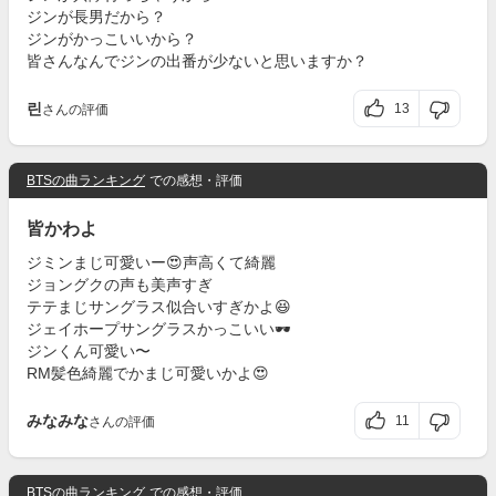
ジンが長男だから？
ジンがかっこいいから？
皆さんなんでジンの出番が少ないと思いますか？
린
13
さんの評価
BTSの曲ランキング
での感想・評価
皆かわよ
ジミンまじ可愛いー😍声高くて綺麗
ジョングクの声も美声すぎ
テテまじサングラス似合いすぎかよ😆
ジェイホープサングラスかっこいい🕶
ジンくん可愛い〜
RM髪色綺麗でかまじ可愛いかよ😍
みなみな
11
さんの評価
BTSの曲ランキング
での感想・評価