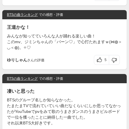
BTSの曲ランキング
での感想・評価
王道かな！
みんなが知ってていろんな人が踊れる楽しい曲！
このmv、ジミンちゃんの「バーン♡」で心打たれますｗ(⋈◍＞
◡＜◍)。✧♡
ゆりしゃん
5
さんの評価
BTSの曲ランキング
での感想・評価
凄いと思った
BTSのグループ名しか知らなかった。
たまたまTVで流れていていい曲だなくらいにしか思ってなかっ
たがYouTubeでpvをみて歌のうまさダンスのうまさビルボード
で一位を獲ったことに納得した一曲でした。
それ以来BTS大好きです。