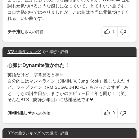
詞も元気づけるような感じになっていて、とてもいい曲です。
コロナ禍の中ではやりましたが、この曲は本当に元気づけてく
れる、いい曲です。
テテ推し
1
さんの評価
BTSの曲ランキング
での感想・評価
心臓にDynamite置かれた！
英語だけど、字幕見ると神✨
自分的にはマンネライン（JIMIN, V, Jung Kook）推しなんだけ
ど、ラップライン（RM,SUGA, J-HOPE）もかっこよすギ！あ
と、うちの誕生日が、まさかのデビュー日！年も同じ！（笑）
そんなBTS（防弾少年団）に感謝感激です❤
JIMIN推し❤
0
さんの評価
BTSの曲ランキング
での感想・評価