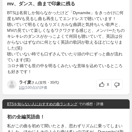
mv、ダンス、曲まで印象に残る
BTSは名前しか知らなかったけど「Dynamite」をきっかけに何
度もMVも見るし曲も再生してエンドレスで聴いています！
聴いていて明るくなるリズミカルな曲調と気持ちいい歌声と、
MVの見ていて楽しくなるワクワクする感じと、メンバーたちの
キレキレのダンスがかっこよくて何回も聴いていて、英語は分
からないはずなのに何となく英語の歌詞が歌えるほどになりま
した(笑)
聴いていない時でも口ずさんでいたり頭の中にずっと曲が流れ
ています(笑)
コロナ禍でも世の中を明るくみたいな意味を込めているところ
も好きです！
ライ麦
さん(女性・30代)
8
1位
(100点)の評価
BTSを知らない人におすすめの曲ランキング
での感想・評価
初の全編英語曲！
私がこの曲を初めて聞いたとき、思わずリズムに乗ってしまい
ました。ほかにもそのような曲は多いのですが、Dynamiteは歌