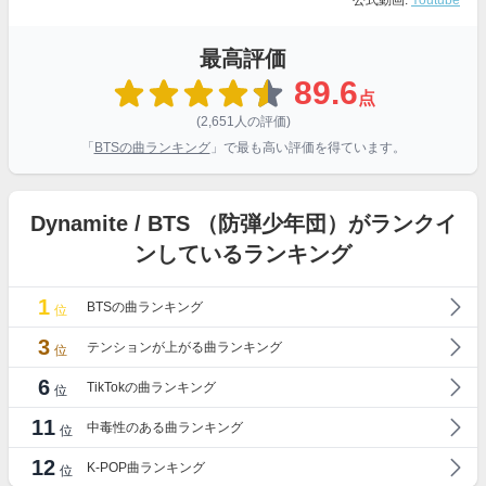
公式動画:
Youtube
最高評価
89.6
点
(2,651人の評価)
「
BTSの曲ランキング
」で最も高い評価を得ています。
Dynamite / BTS （防弾少年団）がランクイ
ンしているランキング
1
BTSの曲ランキング
位
3
テンションが上がる曲ランキング
位
6
TikTokの曲ランキング
位
11
中毒性のある曲ランキング
位
12
K-POP曲ランキング
位