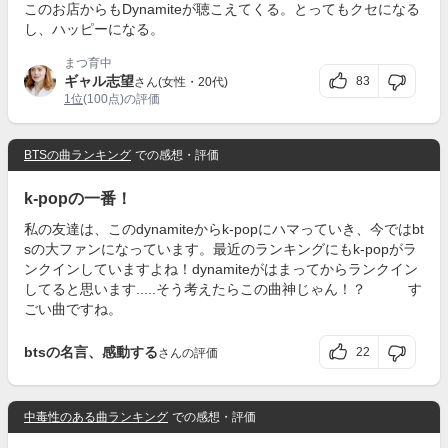
このお店からもDynamiteが聴こえてくる。とってもクセになる
し、ハッピーになる。
まつ育中
ギャル志望
83
さん(女性・20代)
1位
(100点)の評価
BTSの曲ランキング
での感想・評価
k-popの一番！
私の友達は、このdynamiteからk-popにハマっていき、今ではbt
sの大ファンになっています。最近のランキングにもk-popがラ
ンクインしていますよね！dynamiteがはまってからランクイン
してると思います.....そう考えたらこの曲神じゃん！？ す
ごい曲ですね。
btsの名言、感動する
22
さんの評価
中毒性のある曲ランキング
での感想・評価