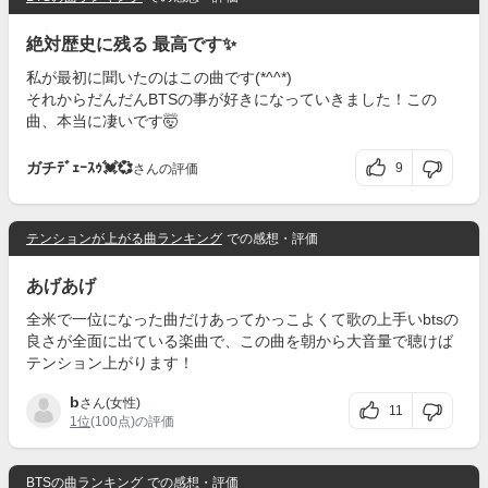
絶対歴史に残る 最高です✨
私が最初に聞いたのはこの曲です(*^^*)
それからだんだんBTSの事が好きになっていきました！この
曲、本当に凄いです🤯
ガチﾃﾞｪｰｽｩ💓💞
9
さんの評価
テンションが上がる曲ランキング
での感想・評価
あげあげ
全米で一位になった曲だけあってかっこよくて歌の上手いbtsの
良さが全面に出ている楽曲で、この曲を朝から大音量で聴けば
テンション上がります！
b
さん(女性)
11
1位
(100点)の評価
BTSの曲ランキング
での感想・評価