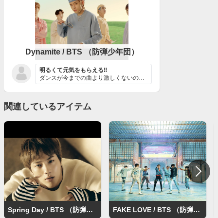
Dynamite / BTS （防弾少年団）
明るくて元気をもらえる‼️
ダンスが今までの曲より激しくないので、メンバーの振り付...
関連しているアイテム
Spring Day / BTS （防弾少年団）
FAKE LOVE / BTS （防弾少年団）