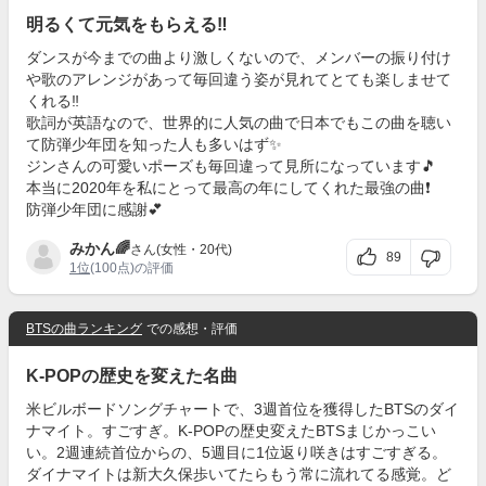
明るくて元気をもらえる‼️
ダンスが今までの曲より激しくないので、メンバーの振り付け
や歌のアレンジがあって毎回違う姿が見れてとても楽しませて
くれる‼️
歌詞が英語なので、世界的に人気の曲で日本でもこの曲を聴い
て防弾少年団を知った人も多いはず✨
ジンさんの可愛いポーズも毎回違って見所になっています🎵
本当に2020年を私にとって最高の年にしてくれた最強の曲❗
防弾少年団に感謝💕
みかん🌈
さん(女性・20代)
89
1位
(100点)の評価
BTSの曲ランキング
での感想・評価
K-POPの歴史を変えた名曲
米ビルボードソングチャートで、3週首位を獲得したBTSのダイ
ナマイト。すごすぎ。K-POPの歴史変えたBTSまじかっこい
い。2週連続首位からの、5週目に1位返り咲きはすごすぎる。
ダイナマイトは新大久保歩いてたらもう常に流れてる感覚。ど