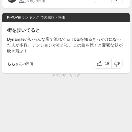
2位
(97点)の評価
K-POP曲ランキング
での感想・評価
街を歩いてると
Dynamiteがいろんな店で流れてる！btsを知るきっかけになっ
た人が多数。テンションがあがる。この曲を聴くと憂鬱な朝が
吹き飛ぶ！
もも
19
さんの評価
スポンサーリンク