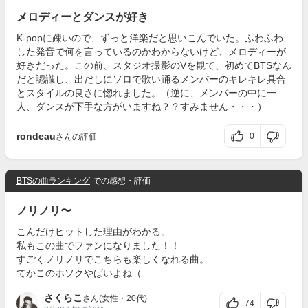
メロディーとダンスが好き
K-popに疎いので、ずっと洋楽だと思いこんでいた。ふわふわ
した発音で何を言っているのかわからないけど、メロディーが
好きだった。この前、スタジオ撮影のVを観て、初めてBTSなん
だと認識し、出だしにソロで歌い踊るメンバーのキレキレ具合
とスタイルの良さに惚れました。（逆に、メンバーの中に一
人、ダンスが下手な方がいますね？？すみません・・・）
rondeau
0
さんの評価
BTSの曲ランキング
での感想・評価
ノリノリ〜
こんだけヒットした理由がわかる。
私もこの曲でファンになりました！！
すごくノリノリでこちらも楽しくなれる曲。
てかこのホソクやばいよね（
さくらこ
さん(女性・20代)
74