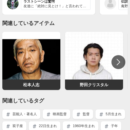
ラストシーンは驚愕
伝説
友達に「絶対に見とけ！」と言われて、見始めたエヴァ新劇...
関連しているアイテム
松本人志
野田クリスタル
関連しているタグ
芸能人・著名人
映画監督
監督
5月生まれ
双子座
22日生まれ
1960年生まれ
子年