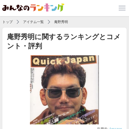
トップ
アイテム一覧
庵野秀明
庵野秀明に関するランキングとコメ
ント・評判