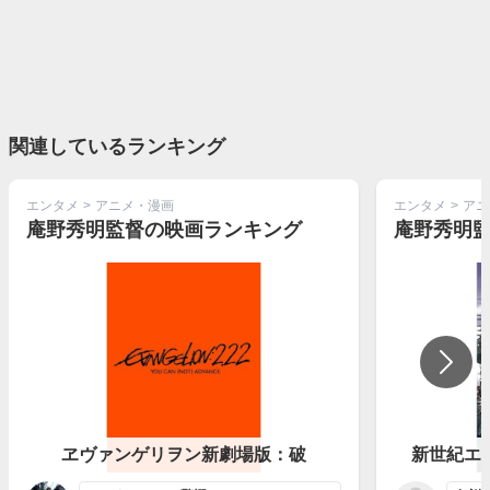
関連しているランキング
エンタメ
>
アニメ・漫画
エンタメ
>
アニ
庵野秀明監督の映画ランキング
庵野秀明
ヱヴァンゲリヲン新劇場版：破
新世紀エ