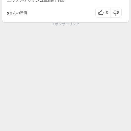
エヴァンゲリオンは最高の作品
y
0
さんの評価
スポンサーリンク