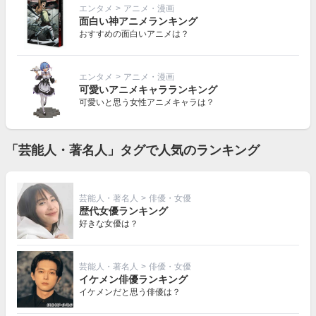
エンタメ
>
アニメ・漫画
面白い神アニメランキング
おすすめの面白いアニメは？
エンタメ
>
アニメ・漫画
可愛いアニメキャラランキング
可愛いと思う女性アニメキャラは？
「芸能人・著名人」タグで人気のランキング
芸能人・著名人
>
俳優・女優
歴代女優ランキング
好きな女優は？
芸能人・著名人
>
俳優・女優
イケメン俳優ランキング
イケメンだと思う俳優は？