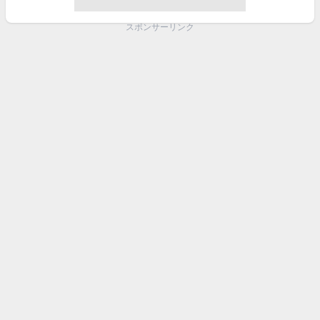
スポンサーリンク