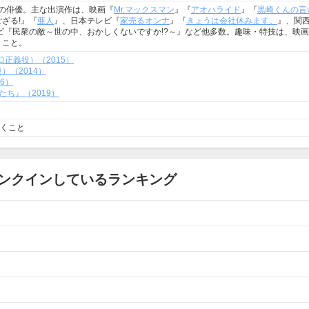
身の俳優。主な出演作は、映画『
Mr.マックスマン
』『
アオハライド
』『
黒崎くんの言
ざる!』『
亜人
』、日本テレビ『
家売るオンナ
』『
きょうは会社休みます。
』、関
ビ『民衆の敵～世の中、おかしくないですか!?～』など他多数。趣味・特技は、映
くこと。
口正義役）（2015）
）（2014）
6）
ち』（2019）
描くこと
ンクインしているランキング