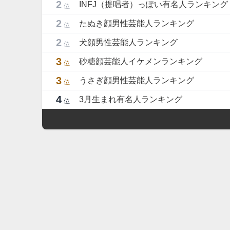
2
INFJ（提唱者）っぽい有名人ランキング
位
2
たぬき顔男性芸能人ランキング
位
2
犬顔男性芸能人ランキング
位
3
砂糖顔芸能人イケメンランキング
位
3
うさぎ顔男性芸能人ランキング
位
4
3月生まれ有名人ランキング
位