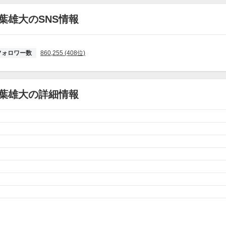
葉雄大のSNS情報
フォロワー数
860,255 (408位)
葉雄大の詳細情報