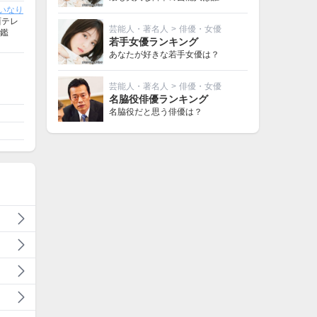
いなり
西テレ
芸能人・著名人
>
俳優・女優
画鑑
若手女優ランキング
あなたが好きな若手女優は？
芸能人・著名人
>
俳優・女優
名脇役俳優ランキング
名脇役だと思う俳優は？