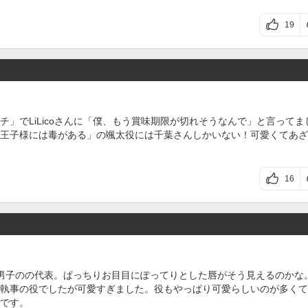
19
」でLiLicoさんに「僕、もう賞味期限が切れそうなんで」と言ってま
王子様には毒がある」の颯太役には千葉さんしかいない！可愛くてあざ
16
顔男子のの代表。ぱっちりお目目にぽってりとした唇がそう見えるのかな
執事の役でしたが可愛すぎました。役もやっぱり可愛らしいのが多くて
です。