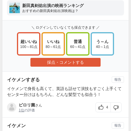
新田真剣佑出演の映画ランキング
おすすめの新田真剣佑出演映画は？
＼ ログインしていなくても採点できます ／
超いいね
いいね
普通
う～ん
100～81点
80～61点
60～41点
40～1点
採点・コメントする
イケメンすぎる
報告
イケメンで身長も高くて、英語も話せて演技もすごく上手くて
センター分けはもちろん、どんな髪型でも似合う！
ピロリ菌
さん
4
1位
の評価
イケメン
報告