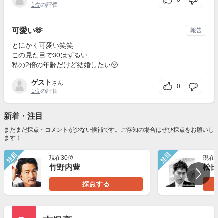
0
1位
の評価
可愛い🫶
報告
とにかく可愛い笑笑
この見た目で30はずるい！
私の2倍の年齢だけど結婚したい🥺
ゲスト
さん
0
1位
の評価
新着・注目
まだまだ採点・コメントが少ない候補です。ご存知の場合はぜひ採点をお願いし
ます！
注目
注目
現在30位
現在2
竹野内豊
松
採点する