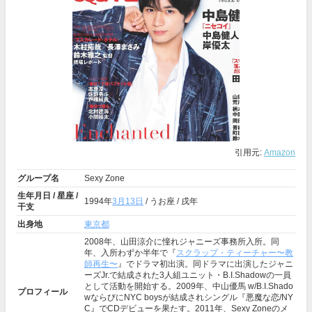
引用元:
Amazon
グループ名
Sexy Zone
生年月日 / 星座 /
1994年
3月13日
/ うお座 / 戌年
干支
出身地
東京都
2008年、山田涼介に憧れジャニーズ事務所入所。同
年、入所わずか半年で『
スクラップ・ティーチャー〜教
師再生〜
』でドラマ初出演。同ドラマに出演したジャニ
ーズJr.で結成された3人組ユニット・B.I.Shadowの一員
として活動を開始する。2009年、中山優馬 w/B.I.Shado
プロフィール
wならびにNYC boysが結成されシングル『悪魔な恋/NY
C』でCDデビューを果たす。2011年、Sexy Zoneのメ