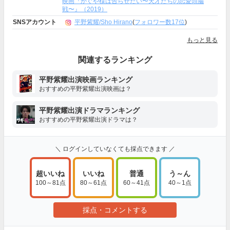
映画『かぐや様は告らせたい〜天才たちの恋愛頭脳
戦〜』（2019）
SNSアカウント
平野紫耀/Sho Hirano
(
フォロワー数17位
)
もっと見る
関連するランキング
平野紫耀出演映画ランキング
おすすめの平野紫耀出演映画は？
平野紫耀出演ドラマランキング
おすすめの平野紫耀出演ドラマは？
＼ ログインしていなくても採点できます ／
超いいね
いいね
普通
う～ん
100～81点
80～61点
60～41点
40～1点
採点・コメントする