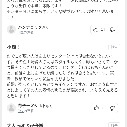
んな女性も虜になると思います……少女漫画から出てきたかの
ような男性で本当に素敵です！
センター分けに限らず、どんな髪型も似合う男性だと思いま
す！
パンナコッタ
さん
14
1位
の評価
小顔！
報告
おでこが広い人はあまりセンター分けは似合わないと思いま
す。その点山崎賢人さんはスタイルも良く、顔も小さくて、か
つ目もくっきりしているので、センター分けはもちろんのこ
と、前髪を上にあげたり縛ったりでも似合うと思います。実
際、役柄でそういう髪型がありました。
前髪があったとしてもとてもイケメンですが、おでこを出すこ
とによってその人の表情の明るさが強調され、より良く見える
と思います！
苺チーズタルト
さん
11
1位
の評価
大人っぽさが倍増
報告