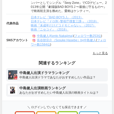
ンバーとしてシングル『Sexy Zone』でCDデビュー。2
013年公開『劇場版BAD BOYS J 〜最後に守るもの〜』
で映画初主演を務めた。愛称はケンティー。
日本テレビ『BAD BOYS J』（2013）
日本テレビ『ドロ刑 -警視庁捜査三課-』（2018）
代表作品
映画『未成年だけどコドモじゃない』（2017）
映画『ニセコイ』（2018）
中島健人(Kento Nakajima)
(
フォロワー数253位
)
長谷部宗介（Sosuke Hasebe）by中島健人
(
フォロ
SNSアカウント
ワー数1584位
)
もっと見る
関連するランキング
中島健人出演ドラマランキング
中島健人出演ドラマであなたがおすすめしたい作品は？
中島健人出演映画ランキング
あなたがおすすめしたい中島健人出演の映画タイトルは？
＼ ログインしていなくても採点できます ／