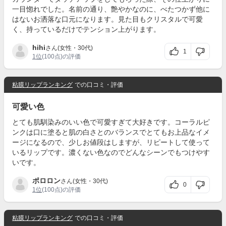
一目惚れでした。名前の通り、艶やかなのに、べたつかず他に
はないお洒落な口元になります。見た目もクリスタルで可愛
く、持っているだけでテンション上がります。
hihi
さん(女性・30代)
1
1位
(100点)の評価
粘膜リップランキング
での口コミ・評価
可愛い色
とても肌馴染みのいい色で可愛すぎて大好きです。コーラルピ
ンクは口に塗ると肌の白さとのバランスでとてもお上品なイメ
ージになるので、少しお値段はしますが、リピートして使って
いるリップです。濃くない色なのでどんなシーンでもつけやす
いです。
ポロロン
さん(女性・30代)
0
1位
(100点)の評価
粘膜リップランキング
での口コミ・評価