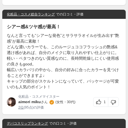
化粧品・コスメ総合ランキング
での口コミ・評価
シアー感&ツヤ感が最高！
なんと言っても“シアーな発色”とサラサラオイルが生み出す“艶
感”が最高に素敵！
どんな濃いカラーでも、このルージュココフラッシュの艶感&
透け感があれば、自分のメイクに取り入れやすい仕上がりに。
軽い・ベタつきのない質感なのに、長時間乾燥しにくい使用感
の良さもgood。
幅広いカラバリの中から、自分の好みに合ったカラーを見つけ
ることができますよ♩
キャップの部分がスケルトンになっていて、パッケージが可愛
いのも人気のポイント！
化粧品・コスメマイスター
aimori miku
1
さん
(女性・30代)
2位
(95点)の評価
デパコスリップランキング
での口コミ・評価