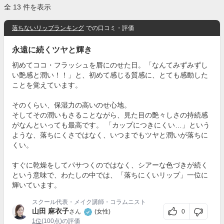
全 13 件を表示
落ちないリップランキング
での口コミ・評価
永遠に続くツヤと輝き
初めてココ・フラッシュを唇にのせた日。「なんてみずみずし
い艶感と潤い！！」と、初めて感じる質感に、とても感動した
ことを覚えています。
そのくらい、保湿力の高いのせ心地。
そしてその潤いもさることながら、見た目の艶々しさの持続感
がなんといっても最高です。 「カップにつきにくい…」という
ような、落ちにくさではなく、いつまでもツヤと潤いが落ちに
くい。
すぐに乾燥をしてパサつくのではなく、シアーな色づきが続く
という意味で、わたしの中では、「落ちにくいリップ」一位に
輝いています。
スクール代表・メイク講師・コラムニスト
山田 麻衣子
0
さん
(女性)
1位
(100点)の評価