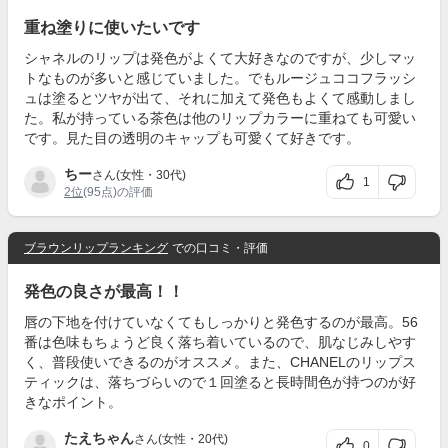
重ね塗りに使いたいです
シャネルのリップは発色がよくて大好きなのですが、少しマッ
トなものが多いと感じていました。でもルージュココフラッシ
ュは塗るとツヤが出て、それに加えて発色もよくて感動しまし
た。私が持っている茶色は他のリップカラーに重ねても可愛い
です。見た目の透明のキャップも可愛くて好きです。
ちー
さん(女性・30代)
1
2位
(95点)の評価
ブラウンリップランキング
での口コミ・評価
発色の良さが最高！！
唇の下地を付けていなくてもしっかりと発色するのが最高。56
番は色味もちょうど良く落ち着いているので、肌なじみしやす
く、普段使いできるのがオススメ。また、CHANELのリップス
ティックは、落ちづらいので１回塗ると長時間色が持つのが好
きなポイント。
たえちゃん
さん(女性・20代)
0