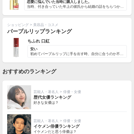
恋愛に悩んでいた当時に購入しました。
当時、付き合っていた年上の彼氏から結婚の話をちらつかせ...
ショッピング
>
美容品・コスメ
パープルリップランキング
ちふれ 口紅
安い
初めてパープルリップに手を出す時、自分に合うのか不安な...
おすすめのランキング
芸能人・著名人
>
俳優・女優
歴代女優ランキング
好きな女優は？
芸能人・著名人
>
俳優・女優
イケメン俳優ランキング
イケメンだと思う俳優は？