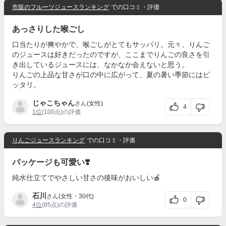
市販のフルーツジュースランキング
での口コミ・評価
あっさりした喉ごし
口当たりが爽やかで、喉ごしがとてもサッパリ。元々、りんご
のジュースは好きだったのですが、ここまでりんごの良さを引
き出しているジュースには、なかなか会えないと思う。
りんごの上品な甘さが口の中に広がって、夏の暑い季節にはピ
ッタリ。
じゃこちゃん
さん(女性)
4
1位
(100点)の評価
りんごジュースランキング
での口コミ・評価
パッケージも可愛い❣️
純水仕立てでやさしい甘さの後味がおいしい🍎
石川
さん(女性・30代)
0
4位
(85点)の評価