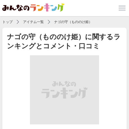
トップ
アイテム一覧
ナゴの守（もののけ姫）
ナゴの守（もののけ姫）に関するラ
ンキングとコメント・口コミ