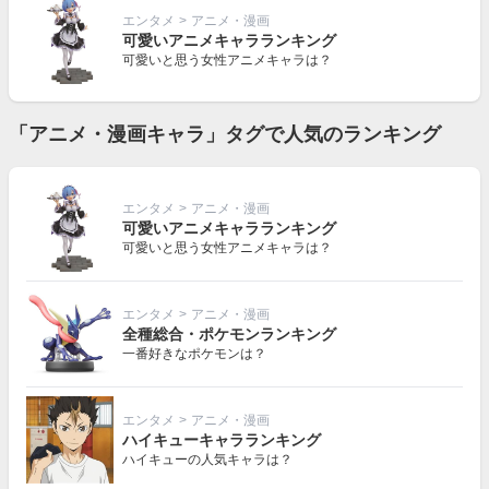
エンタメ
>
アニメ・漫画
可愛いアニメキャラランキング
可愛いと思う女性アニメキャラは？
「アニメ・漫画キャラ」タグで人気のランキング
エンタメ
>
アニメ・漫画
可愛いアニメキャラランキング
可愛いと思う女性アニメキャラは？
エンタメ
>
アニメ・漫画
全種総合・ポケモンランキング
一番好きなポケモンは？
エンタメ
>
アニメ・漫画
ハイキューキャラランキング
ハイキューの人気キャラは？