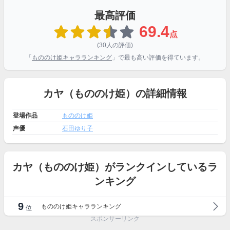
最高評価
69.4
点
(30人の評価)
「
もののけ姫キャラランキング
」で最も高い評価を得ています。
カヤ（もののけ姫）の詳細情報
登場作品
もののけ姫
声優
石田ゆり子
カヤ（もののけ姫）がランクインしているラ
ンキング
9
もののけ姫キャラランキング
位
スポンサーリンク