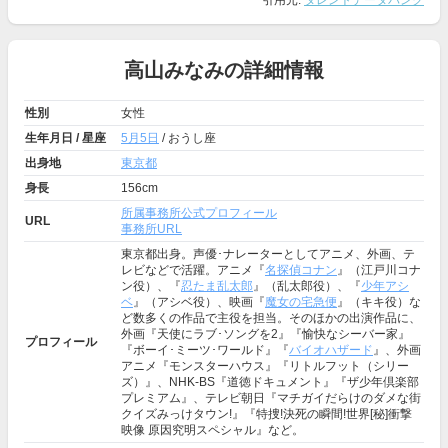
引用元:
タレントデータバンク
高山みなみの詳細情報
性別
女性
生年月日 / 星座
5月5日
/ おうし座
出身地
東京都
身長
156cm
所属事務所公式プロフィール
URL
事務所URL
東京都出身。声優･ナレーターとしてアニメ、外画、テ
レビなどで活躍。アニメ『
名探偵コナン
』（江戸川コナ
ン役）、『
忍たま乱太郎
』（乱太郎役）、『
少年アシ
ベ
』（アシベ役）、映画『
魔女の宅急便
』（キキ役）な
ど数多くの作品で主役を担当。そのほかの出演作品に、
外画『天使にラブ･ソングを2』『愉快なシーバー家』
プロフィール
『ボーイ･ミーツ･ワールド』『
バイオハザード
』、外画
アニメ『モンスターハウス』『リトルフット（シリー
ズ）』、NHK-BS『道徳ドキュメント』『ザ少年倶楽部
プレミアム』、テレビ朝日『マチガイだらけのダメな街
クイズみっけタウン!』『特捜!決死の瞬間!世界[秘]衝撃
映像 原因究明スペシャル』など。