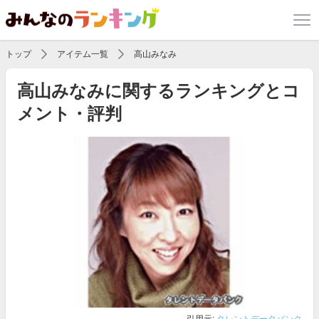
トップ
アイテム一覧
高山みなみ
高山みなみに関するランキングとコ
メント・評判