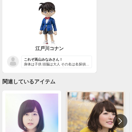
江戸川コナン
これぞ高山みなみさん！
身体は子供 頭脳は大人 その名は名探偵コナンで有名な江...
関連しているアイテム