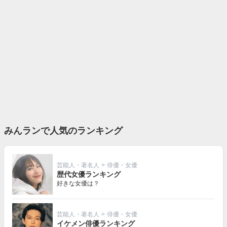
みんランで人気のランキング
芸能人・著名人
>
俳優・女優
歴代女優ランキング
好きな女優は？
芸能人・著名人
>
俳優・女優
イケメン俳優ランキング