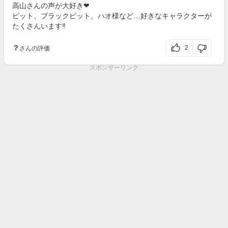
高山さんの声が大好き❤
ピット、ブラックピット、ハオ様など…好きなキャラクターが
たくさんいます‼︎
？
2
さんの評価
スポンサーリンク