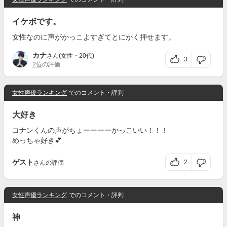
イケボです。
女性なのに声がかっこよすぎてとにかく押せます。
カナ
さん(女性・20代)
3
2位
の評価
女性声優ランキング
でのコメント・評判
大好き
コナンくんの声がちょーーーーかっこいい！！！
めっちゃ好き💕
ゲスト
2
さんの評価
女性声優ランキング
でのコメント・評判
神