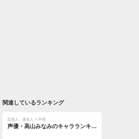
関連しているランキング
芸能人・著名人
>
声優
声優・高山みなみのキャラランキング