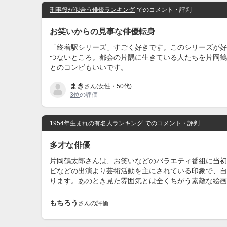
刑事役が似合う俳優ランキング
でのコメント・評判
お笑いからの見事な俳優転身
「終着駅シリーズ」すごく好きです。このシリーズが好
つないところ。都会の片隅に生きている人たちを片岡鶴
とのコンビもいいです。
まき
さん(女性・50代)
3位
の評価
1954年生まれの有名人ランキング
でのコメント・評判
多才な俳優
片岡鶴太郎さんは、お笑いなどのバラエティ番組に当初
ビなどの出演より芸術活動を主にされている印象で、自
ります。あのとき見た雰囲気とは全くちがう素敵な絵画
もちろう
さんの評価