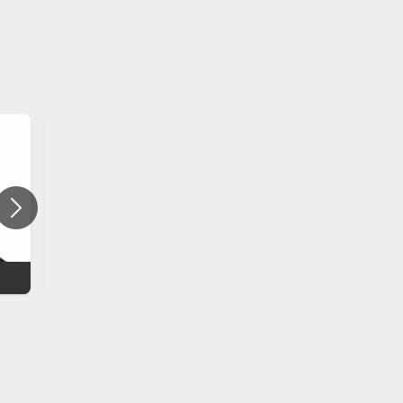
菅田将暉
鈴木亮平