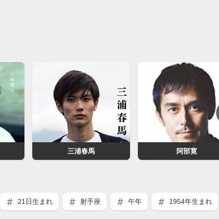
三浦春馬
阿部寛
21日生まれ
射手座
午年
1954年生まれ