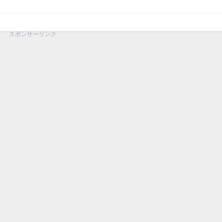
スポンサーリンク