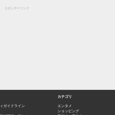
スポンサーリンク
カテゴリ
ィガイドライン
エンタメ
ショッピング