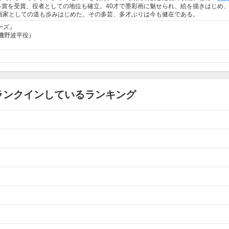
賞を受賞、役者としての地位も確立。40才で墨彩画に魅せられ、絵を描きはじめ、1
画家としての道も歩みはじめた。その多芸、多才ぶりは今も健在である。
ーズ』
（磯野波平役）
ランクインしているランキング