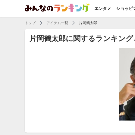
エンタメ
ショッピ
トップ
アイテム一覧
片岡鶴太郎
片岡鶴太郎に関するランキング