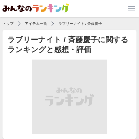
トップ
アイテム一覧
ラブリーナイト / 斉藤慶子
ラブリーナイト / 斉藤慶子に関する
ランキングと感想・評価