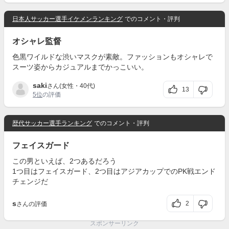
日本人サッカー選手イケメンランキング
でのコメント・評判
オシャレ監督
色黒ワイルドな渋いマスクが素敵。ファッションもオシャレで
スーツ姿からカジュアルまでかっこいい。
saki
さん(女性・40代)
13
5位
の評価
歴代サッカー選手ランキング
でのコメント・評判
フェイスガード
この男といえば、2つあるだろう
1つ目はフェイスガード、2つ目はアジアカップでのPK戦エンド
チェンジだ
s
2
さんの評価
スポンサーリンク