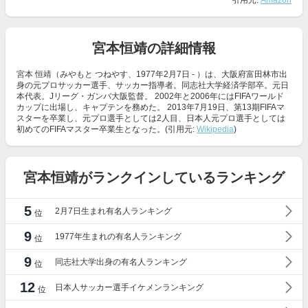
引用元:
Amazon
宮本恒靖の詳細情報
宮本 恒靖（みやもと つねやす、1977年2月7日 - ）は、大阪府富田林市出
身の元プロサッカー選手、サッカー指導者。同志社大学経済学部卒。元日
本代表。Jリーグ・ガンバ大阪監督。 2002年と2006年にはFIFAワールド
カップに出場し、キャプテンを務めた。 2013年7月19日、第13期FIFAマ
スターを卒業し、元プロ選手としては2人目、日本人元プロ選手としては
初めてのFIFAマスター卒業生となった。(引用元:
Wikipedia
)
宮本恒靖がランクインしているランキング
5
2月7日生まれ有名人ランキング
位
9
1977年生まれの有名人ランキング
位
9
同志社大学出身の有名人ランキング
位
12
日本人サッカー選手イケメンランキング
位