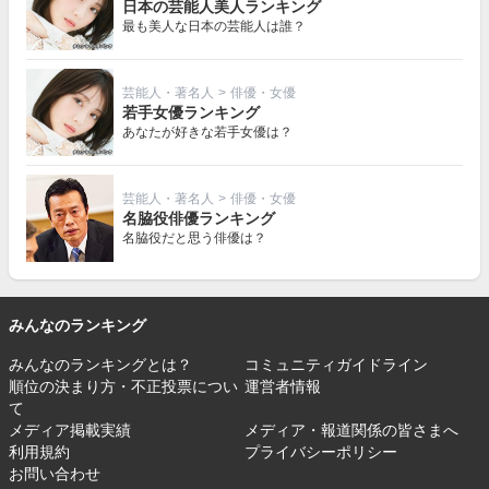
日本の芸能人美人ランキング
最も美人な日本の芸能人は誰？
芸能人・著名人
>
俳優・女優
若手女優ランキング
あなたが好きな若手女優は？
芸能人・著名人
>
俳優・女優
名脇役俳優ランキング
名脇役だと思う俳優は？
みんなのランキング
みんなのランキングとは？
コミュニティガイドライン
順位の決まり方・不正投票につい
運営者情報
て
メディア掲載実績
メディア・報道関係の皆さまへ
利用規約
プライバシーポリシー
お問い合わせ