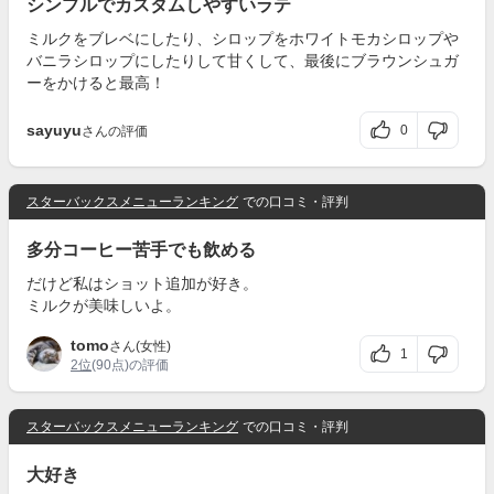
シンプルでカスタムしやすいラテ
ミルクをブレベにしたり、シロップをホワイトモカシロップや
バニラシロップにしたりして甘くして、最後にブラウンシュガ
ーをかけると最高！
sayuyu
0
さんの評価
スターバックスメニューランキング
での口コミ・評判
多分コーヒー苦手でも飲める
だけど私はショット追加が好き。
ミルクが美味しいよ。
tomo
さん(女性)
1
2位
(90点)の評価
スターバックスメニューランキング
での口コミ・評判
大好き