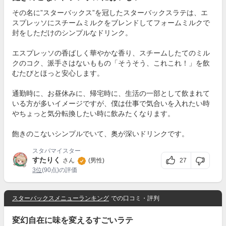
その名に”スターバックス”を冠したスターバックスラテは、エ
スプレッソにスチームミルクをブレンドしてフォームミルクで
封をしただけのシンプルなドリンク。
エスプレッソの香ばしく華やかな香り、スチームしたてのミル
クのコク、派手さはないももの「そうそう、これこれ！」を飲
むたびとほっと安心します。
通勤時に、お昼休みに、帰宅時に、生活の一部として飲まれて
いる方が多いイメージですが、僕は仕事で気合いを入れたい時
やちょっと気分転換したい時に飲みたくなります。
飽きのこないシンプルでいて、奥が深いドリンクです。
スタバマイスター
すたりく
27
さん
(男性)
3位
(90点)の評価
スターバックスメニューランキング
での口コミ・評判
変幻自在に味を変えるすごいラテ