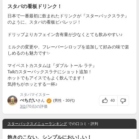
スタバの看板ドリンク！
日本で一番最初に飲まれたドリンクが『スターバックスラテ』
のように、スタバの看板ビバレッジ！
ドリップよりカフェイン含有量が少なくとても飲みやすい♪
ミルクの変更や、フレーバーシロップを追加して好みの味で楽
しめるのも魅力です✨
マイベストカスタムは『ダブル トール ラテ』
Tallのスターバックスラテにショット追加！
ホットでもアイスでもよく飲んでます！
気持ちがホッとする一杯♪
スタバマイスター
ぺちだい
40
さん
(男性・30代)
3位
(70点)の評価
スターバックスメニューランキング
での口コミ・評判
飽きのこない、シンプルにおいしい！