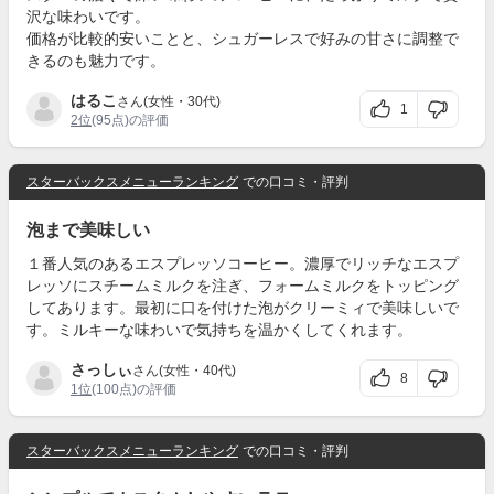
沢な味わいです。
価格が比較的安いことと、シュガーレスで好みの甘さに調整で
きるのも魅力です。
はるこ
さん(女性・30代)
1
2位
(95点)の評価
スターバックスメニューランキング
での口コミ・評判
泡まで美味しい
１番人気のあるエスプレッソコーヒー。濃厚でリッチなエスプ
レッソにスチームミルクを注ぎ、フォームミルクをトッピング
してあります。最初に口を付けた泡がクリーミィで美味しいで
す。ミルキーな味わいで気持ちを温かくしてくれます。
さっしぃ
さん(女性・40代)
8
1位
(100点)の評価
スターバックスメニューランキング
での口コミ・評判