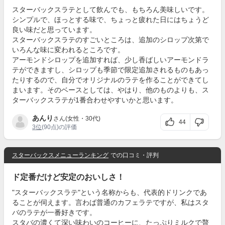
スターバックスラテとして飲んでも、もちろん美味しいです。
シンプルで、ほっとする味で、ちょっと疲れた日にはちょうど
良い味だと思っています。
スターバックスラテのすごいところは、追加のシロップ次第で
いろんな味に変われるところです。
アーモンドシロップを追加すれば、少し香ばしいアーモンドラ
テができますし、シロップも季節で限定追加されるものもあっ
たりするので、自分でオリジナルのラテを作ることができてし
まいます。そのベースとしては、やはり、他のものよりも、ス
ターバックスラテが1番合わせやすいかと思います。
あんり
さん(女性・30代)
44
3位
(90点)の評価
スターバックスメニューランキング
での口コミ・評判
ド定番だけど安定のおいしさ！
"スターバックスラテ"という名称からも、代表的ドリンクであ
ることが伺えます。言わば普通のカフェラテですが、私はスタ
バのラテが一番好きです。
スタバの濃くて深い味わいのコーヒーに、たっぷりミルクで贅