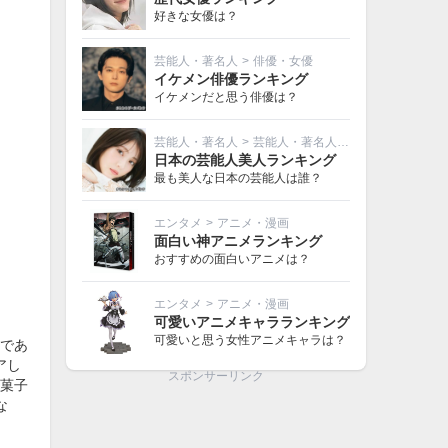
好きな女優は？
芸能人・著名人
>
俳優・女優
イケメン俳優ランキング
イケメンだと思う俳優は？
芸能人・著名人
>
芸能人・著名人その他
日本の芸能人美人ランキング
最も美人な日本の芸能人は誰？
エンタメ
>
アニメ・漫画
面白い神アニメランキング
おすすめの面白いアニメは？
エンタメ
>
アニメ・漫画
可愛いアニメキャラランキング
可愛いと思う女性アニメキャラは？
であ
アし
スポンサーリンク
菓子
な