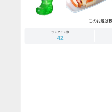
このお題は
ランクイン数
42