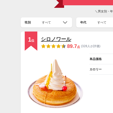
＼男女別・年
性別
すべて
年代
すべて
1
シロノワール
位
89.7
(328人が評価)
点
単品価格
カロリー