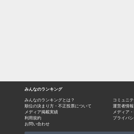
みんなのランキング
みんなのランキングとは？
コミュニテ
順位の決まり方・不正投票について
運営者情報
メディア掲載実績
メディア・
利用規約
プライバシ
お問い合わせ