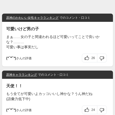
原神のかわいい女性キャラランキング
でのコメント・口コミ
可愛いけど男の子
まぁ……女の子と間違われるほど可愛いってことで良いか
な？………
可愛い事は事実だし
(*´꒳`*)
26
さんの評価
原神キャラランキング
でのコメント・口コミ
天使！！
もう全てが可愛いよカッコいいし神かな？うん神だね
(語彙力低下中)
(*´꒳`*)
24
さんの評価