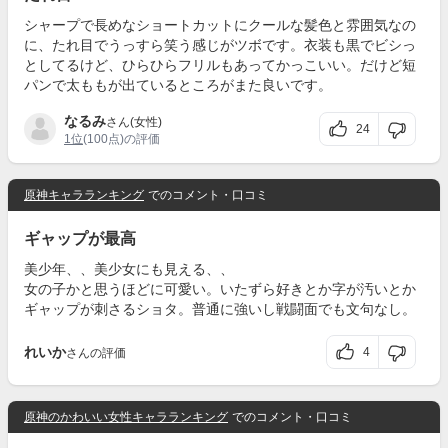
シャープで長めなショートカットにクールな髪色と雰囲気なの
に、たれ目でうっすら笑う感じがツボです。衣装も黒でビシっ
としてるけど、ひらひらフリルもあってかっこいい。だけど短
パンで太ももが出ているところがまた良いです。
なるみ
さん(女性)
24
1位
(100点)の評価
原神キャラランキング
でのコメント・口コミ
ギャップが最高
美少年、、美少女にも見える、、
女の子かと思うほどに可愛い。いたずら好きとか字が汚いとか
ギャップが刺さるショタ。普通に強いし戦闘面でも文句なし。
れいか
4
さんの評価
原神のかわいい女性キャラランキング
でのコメント・口コミ