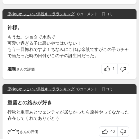
原神のかっこいい男性キャラランキング
でのコメント・口コミ
神様。
もうね。ショタで水系で
可愛い過ぎる子に悪いやつはいない！
もう一目惚れですよ！ちなみにこれは余談ですがこの子ガチャ
で当たった時の日付がこの子の誕生日だった。
姫鞠
1
さんの評価
原神のかっこいい男性キャラランキング
でのコメント・口コミ
重雲との絡みが好き
行秋と重雲あとウェンティが居なかったら原神やってなかった
存在してくれてありがとう
(*´꒳`*)
40
さんの評価