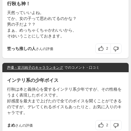
行秋も神！
天然っていいよね。
てか、女の子って思われてるのかな？
男の子だよ？？
まぁ、めっちゃくちゃかわいいから、
そゆいうことにしておきます。
笠っち推しの人
2
さんの評価
声優・皆川純子のキャラランキング
でのコメント・口コミ
インテリ系の少年ボイス
行秋は本と義侠心を愛するインテリ系少年ですが、その性格を
うまく表現したボイスです。
好感度を最大まで上げたので全てのボイスを聞くことができる
のですが、デレてくれるボイスもあったりと、お気に入りのキ
ャラです。
まめ
2
さんの評価