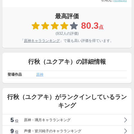
引用元:
Amazon
最高評価
80.3
点
(932人の評価)
「
原神キャラランキング
」で最も高い評価を得ています。
行秋（ユクアキ）の詳細情報
登場作品
原神
行秋（ユクアキ）がランクインしているラン
キング
5
原神・璃月キャラランキング
位
9
声優・皆川純子のキャラランキング
位