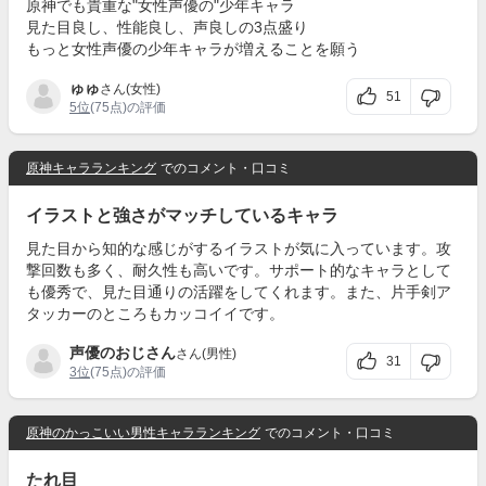
原神でも貴重な"女性声優の"少年キャラ
見た目良し、性能良し、声良しの3点盛り
もっと女性声優の少年キャラが増えることを願う
ゅゅ
さん(女性)
51
5位
(75点)の評価
原神キャラランキング
でのコメント・口コミ
イラストと強さがマッチしているキャラ
見た目から知的な感じがするイラストが気に入っています。攻
撃回数も多く、耐久性も高いです。サポート的なキャラとして
も優秀で、見た目通りの活躍をしてくれます。また、片手剣ア
タッカーのところもカッコイイです。
声優のおじさん
さん(男性)
31
3位
(75点)の評価
原神のかっこいい男性キャラランキング
でのコメント・口コミ
たれ目