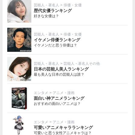
芸能人・著名人
>
俳優・女優
歴代女優ランキング
好きな女優は？
芸能人・著名人
>
俳優・女優
イケメン俳優ランキング
イケメンだと思う俳優は？
芸能人・著名人
>
芸能人・著名人その他
日本の芸能人美人ランキング
最も美人な日本の芸能人は誰？
エンタメ
>
アニメ・漫画
面白い神アニメランキング
おすすめの面白いアニメは？
エンタメ
>
アニメ・漫画
可愛いアニメキャラランキング
可愛いと思う女性アニメキャラは？