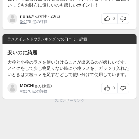
いしてもお財布に優しいのも嬉しいポイント！
riona
さん(女性・20代)
0
3位
(75点)の評価
ラメアイシャドウランキング
での口コミ・評価
安いのに綺麗
大粒と小粒のラメを使い分けることが出来るのが嬉しいです。
メイクをして少し物足りない時に小粒ラメを、ガッツリ入れた
いときは大粒ラメを足すなどして使い分けて使用しています。
MOCHI
さん(女性)
0
4位
(70点)の評価
スポンサーリンク