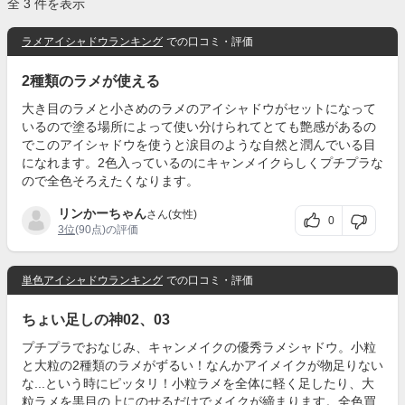
全 3 件を表示
ラメアイシャドウランキング
での口コミ・評価
2種類のラメが使える
大き目のラメと小さめのラメのアイシャドウがセットになって
いるので塗る場所によって使い分けられてとても艶感があるの
でこのアイシャドウを使うと涙目のような自然と潤んでいる目
になれます。2色入っているのにキャンメイクらしくプチプラな
ので全色そろえたくなります。
リンかーちゃん
さん(女性)
0
3位
(90点)の評価
単色アイシャドウランキング
での口コミ・評価
ちょい足しの神02、03
プチプラでおなじみ、キャンメイクの優秀ラメシャドウ。小粒
と大粒の2種類のラメがずるい！なんかアイメイクが物足りない
な...という時にピッタリ！小粒ラメを全体に軽く足したり、大
粒ラメを黒目の上にのせるだけでメイクが締まります。全色買