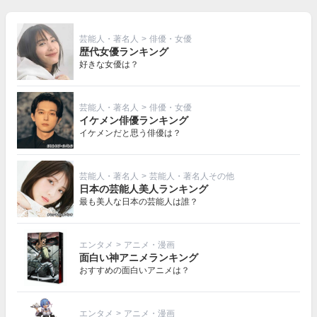
芸能人・著名人
>
俳優・女優
歴代女優ランキング
好きな女優は？
芸能人・著名人
>
俳優・女優
イケメン俳優ランキング
イケメンだと思う俳優は？
芸能人・著名人
>
芸能人・著名人その他
日本の芸能人美人ランキング
最も美人な日本の芸能人は誰？
エンタメ
>
アニメ・漫画
面白い神アニメランキング
おすすめの面白いアニメは？
エンタメ
>
アニメ・漫画