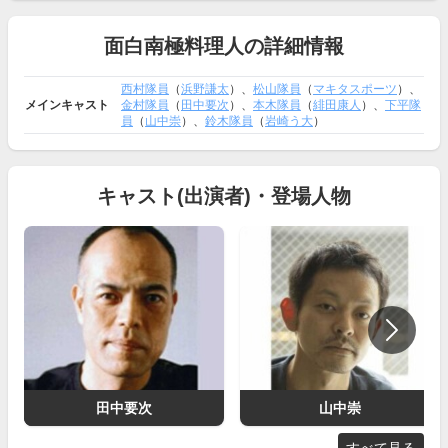
面白南極料理人の詳細情報
西村隊員
（
浜野謙太
）、
松山隊員
（
マキタスポーツ
）、
メインキャスト
金村隊員
（
田中要次
）、
本木隊員
（
緋田康人
）、
下平隊
員
（
山中崇
）、
鈴木隊員
（
岩崎う大
）
キャスト(出演者)・登場人物
田中要次
山中崇