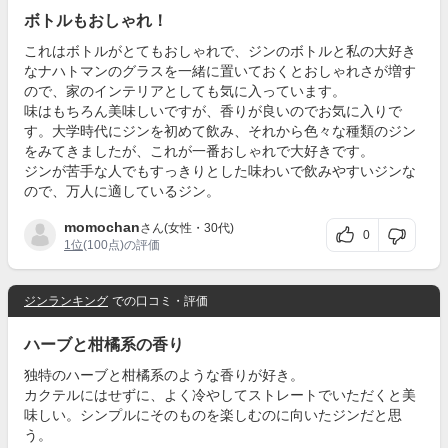
ボトルもおしゃれ！
これはボトルがとてもおしゃれで、ジンのボトルと私の大好き
なナハトマンのグラスを一緒に置いておくとおしゃれさが増す
ので、家のインテリアとしても気に入っています。
味はもちろん美味しいですが、香りが良いのでお気に入りで
す。大学時代にジンを初めて飲み、それから色々な種類のジン
をみてきましたが、これが一番おしゃれで大好きです。
ジンが苦手な人でもすっきりとした味わいで飲みやすいジンな
ので、万人に適しているジン。
momochan
さん(女性・30代)
0
1位
(100点)の評価
ジンランキング
での口コミ・評価
ハーブと柑橘系の香り
独特のハーブと柑橘系のような香りが好き。
カクテルにはせずに、よく冷やしてストレートでいただくと美
味しい。シンプルにそのものを楽しむのに向いたジンだと思
う。