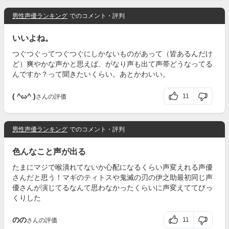
男性声優ランキング
でのコメント・評判
いいよね。
つぐつぐってつぐつぐにしかないものがあって（皆あるんだけ
ど）爽やかな声かと思えば、がなり声も出て声帯どうなってる
んですか？って聞きたいくらい。あとかわいい。
( ^ω^ )
11
さんの評価
男性声優ランキング
でのコメント・評判
色んなこと声が出る
たまにマジで喉潰れてないか心配になるくらい声変えれる声優
さんだと思う！マギのティトスや鬼滅の刃の伊之助最初同じ声
優さんが演じてるなんて思わなかったくらいに声変えててびっ
くりした
のの
11
さんの評価