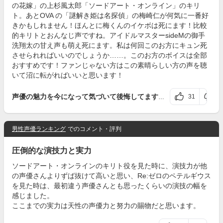
の花嫁」の上杉風太郎「ソードアート・オンライン」のキリ
ト。あとOVA の「謎解き姫は名探偵」の梅崎仁が何気に一番好
きかもしれません！ほんとに梅くんのイケボは死にます！比較
的キリトとおんなじ声ですね。アイドルマスターsideMの御手
洗翔太の甘え声も萌え死にます。私は何回このお方にキュン死
させられればいいのでしょうか……。このお方のボイスは全部
おすすめです！ファンじゃない方はこの素晴らしい方の声を聴
いて沼に転がればいいと思います！
31
声優の魅力を今になって気づいて後悔してますが何か。
さんの評価
男性声優ランキング
でのコメント・評判
圧倒的な演技力と実力
ソードアート・オンラインのキリト役を見た時に、演技力が他
の声優さんよりずば抜けて高いと思い、Re:ゼロのペテルギウス
を見た時は、最初違う声優さんとも思ったくらいの演技の幅を
感じました。
ここまでの実力は天性の声優力と努力の賜物だと思います。