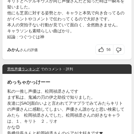
キリトとペテルギウスが同じ声優さんだと知った時は一瞬耳を
疑いました。
他にも芝居に対する姿勢とか、キャラと本気で向き合ってるの
がイベントやコメントで伝わってくるので大好きです。
本人の突拍子ない行動が見ていて面白く、全然飽きません。
キャラソンも素晴らしい曲ばかり。
結論 : つぐつぐは神
みかん
56
さんの評価
男性声優ランキング
でのコメント・評判
めっちゃかっけーー
私の一推し声優は、松岡禎丞さんです
まず私は、鬼滅の刃の伊之助役で知りました。
友達に[SAO]面白いよと言われてアマプラでみてみたらキリト
の声優さんに感動してしまい、声優さん誰かなと思い検索して
みたら 松岡禎丞さんでした。松岡禎丞さんの好きなキャラ
は、１、キリト ２，リオ
かな😊
島﨑信長さんと松岡禎丞さんのペアが大好きです❤