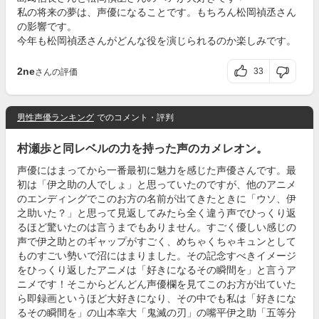
私の将来の夢は、声優になることです。もちろん松岡禎丞さん
の影響です。
今年も松岡禎丞さんがどんな役を演じられるのか楽しみです。
2ne
33
さんの評価
男性声優ランキング
でのコメント・評判
村瀬歩と同レベルの力を持った声のカメレオン。
声優にはまってから一番最初に魅力を感じた声優さんです。最
初は「伊之助の人でしょ」と思っていたのですが、他のアニメ
のエンディングでこのお方の名前が出てきたときに「ウソ、伊
之助いた？」と思って見返してみたら全く違う声でひっくり返
るほど驚いたのは言うまでもありません。すごく優しい感じの
声で伊之助とのギャップがすごく、めちゃくちゃキュンとして
ものすごい勢いで沼にはまりました。その記念すべきイメージ
をひっくり返したアニメは「好きになるその瞬間を」と言うア
ニメです！そこからどんどん声優欄を見てこのお方が出ていた
ら即録画というほど大好きになり、その中でも私は「好きにな
るその瞬間を」の山本幸大「鬼滅の刃」の嘴平伊之助「五等分