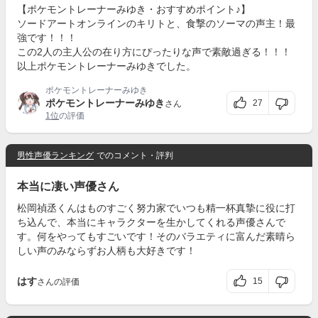
【ポケモントレーナーみゆき・おすすめポイント♪】
ソードアートオンラインのキリトと、食撃のソーマの声主！最
強です！！！
この2人の主人公の在り方にぴったりな声で素敵過ぎる！！！
以上ポケモントレーナーみゆきでした。
ポケモントレーナーみゆき
ポケモントレーナーみゆき
27
さん
1位
の評価
男性声優ランキング
でのコメント・評判
本当に凄い声優さん
松岡禎丞くんはものすごく努力家でいつも精一杯真摯に役に打
ち込んで、本当にキャラクターを生かしてくれる声優さんで
す。何をやってもすごいです！そのバラエティに富んだ素晴ら
しい声のみならずお人柄も大好きです！
はす
15
さんの評価