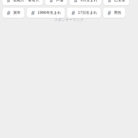
芸能人・著名人
声優
9月生まれ
乙女座
寅年
1986年生まれ
17日生まれ
男性
スポンサーリンク