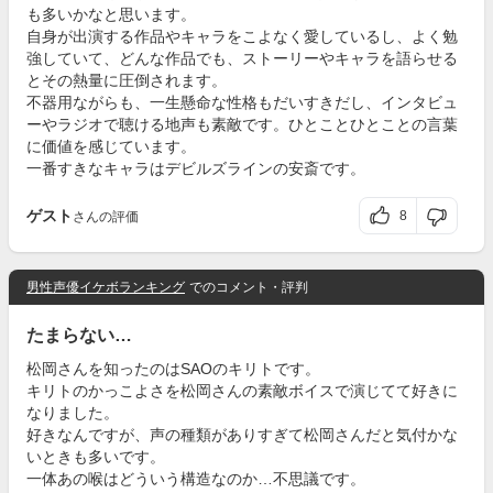
も多いかなと思います。
自身が出演する作品やキャラをこよなく愛しているし、よく勉
強していて、どんな作品でも、ストーリーやキャラを語らせる
とその熱量に圧倒されます。
不器用ながらも、一生懸命な性格もだいすきだし、インタビュ
ーやラジオで聴ける地声も素敵です。ひとことひとことの言葉
に価値を感じています。
一番すきなキャラはデビルズラインの安斎です。
ゲスト
8
さんの評価
男性声優イケボランキング
でのコメント・評判
たまらない…
松岡さんを知ったのはSAOのキリトです。
キリトのかっこよさを松岡さんの素敵ボイスで演じてて好きに
なりました。
好きなんですが、声の種類がありすぎて松岡さんだと気付かな
いときも多いです。
一体あの喉はどういう構造なのか…不思議です。