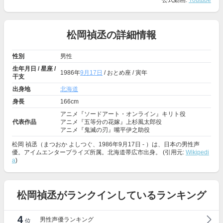
公式動画:
Youtube
松岡禎丞の詳細情報
性別
男性
生年月日 / 星座 /
1986年
9月17日
/ おとめ座 / 寅年
干支
出身地
北海道
身長
166cm
アニメ『ソードアート・オンライン』キリト役
代表作品
アニメ『五等分の花嫁』上杉風太郎役
アニメ『鬼滅の刃』嘴平伊之助役
松岡 禎丞（まつおか よしつぐ、1986年9月17日 - ）は、日本の男性声
優。アイムエンタープライズ所属。北海道帯広市出身。 (引用元:
Wikipedi
a
)
松岡禎丞がランクインしているランキング
4
男性声優ランキング
位