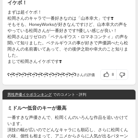
イケボ！
まずは超イケボ！
松岡さんのキャラで一番好きなのは「山本幸大」です❣️
そもそも、HoneyWorksが好きなんですけど、山本幸大の声を
やっている松岡さんが一番好きです‼️優しい感じが良い！
松岡さんはリゼロの「ペテルギウス・ロマネコンティ」の声を
聞いて知りました。ペテルギウスの事が好きで声優調べたら松
岡さんの名前書いてあって、その後伊之助や幸大のこと知りま
した。
まじで松岡さんイケボです❣️
ʕ•̫͡•ʕ•̫͡•ʔ•̫͡•ʔ•̫͡•ʕ•̫͡•ʔ•̫͡•ʕ•̫͡•ʕ•̫͡•ʔ•̫͡•ʔ•̫͡•ʕ•̫͡•ʔ•̫͡•ʔ
8
さんの評価
男性声優イケボランキング
でのコメント・評判
ミドル〜低音のキーが最高
一番すきな声優さんで、松岡くんのいろんな作品を追いかけて
います。
演技の幅が広いのでどんなキャラにも順応し、さらに松岡くん
の味、個性も相まって、アニメからさらに人気が出るパターン