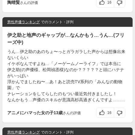
陶晴賢
16
さんの評価
男性声優ランキング
でのコメント・評判
伊之助と地声のギャップが…なんかもう…うん…(フリ
ーズ中)
うん…伊之助のあのちょ〜っとガラガラした声からは想像出来
ないくらい
イケボなんですよね…「ノーゲームノーライフ」では本当に
伊之助(の声優様、松岡禎丞様)なのか？？？？？と頭にハテナ
がいっぱい
浮かんでましたね〜…あ！あと読売TV系列の「みんなの動物
園」で
ナレーションをしてらしたのもつい最近気付きましたし！
なんかもう…声優のスキルが意識高杉高過ぎくんですよ………
アニメにハマった女の子13歳
16
さんの評価
男性声優ランキング
でのコメント・評判