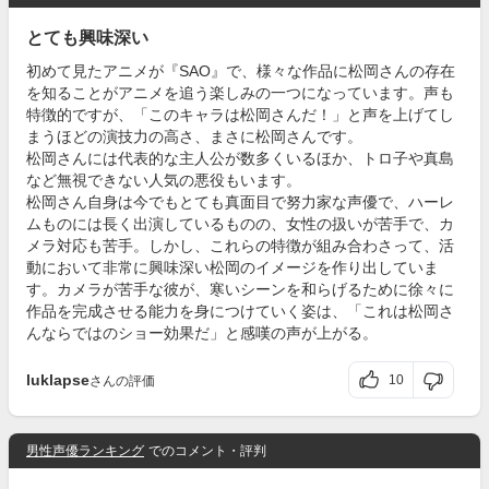
とても興味深い
初めて見たアニメが『SAO』で、様々な作品に松岡さんの存在
を知ることがアニメを追う楽しみの一つになっています。声も
特徴的ですが、「このキャラは松岡さんだ！」と声を上げてし
まうほどの演技力の高さ、まさに松岡さんです。
松岡さんには代表的な主人公が数多くいるほか、トロ子や真島
など無視できない人気の悪役もいます。
松岡さん自身は今でもとても真面目で努力家な声優で、ハーレ
ムものには長く出演しているものの、女性の扱いが苦手で、カ
メラ対応も苦手。しかし、これらの特徴が組み合わさって、活
動において非常に興味深い松岡のイメージを作り出していま
す。カメラが苦手な彼が、寒いシーンを和らげるために徐々に
作品を完成させる能力を身につけていく姿は、「これは松岡さ
んならではのショー効果だ」と感嘆の声が上がる。
luklapse
10
さんの評価
男性声優ランキング
でのコメント・評判