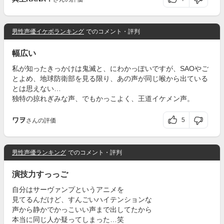
男性声優イケボランキング
でのコメント・評判
幅広い
私が知ったきっかけは鬼滅と、にわかっぽいですが、SAOやご
とよめ、地球防衛部を見る限り、あの声が同じ喉から出ている
とは思えない…
独特の掠れぎみな声、でもかっこよく、王道イケメン声。
ワヲ
5
さんの評価
男性声優ランキング
でのコメント・評判
演技力すっっご
自分はサーヴァンプというアニメを
見てるんだけど、すんごいハイテンションな
声から静かでかっこいい声まで出してたから
本当に同じ人か疑ってしまった…笑