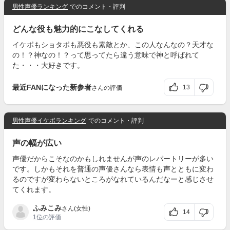
男性声優ランキング
でのコメント・評判
どんな役も魅力的にこなしてくれる
イケボもショタボも悪役も素敵とか、この人なんなの？天才な
の！？神なの！？って思ってたら違う意味で神と呼ばれて
た・・・大好きです。
最近FANになった新参者
13
さんの評価
男性声優イケボランキング
でのコメント・評判
声の幅が広い
声優だからこそなのかもしれませんが声のレパートリーが多い
です。しかもそれを普通の声優さんなら表情も声とともに変わ
るのですが変わらないところがなれているんだなーと感じさせ
てくれます。
ふみこみ
さん(女性)
14
1位
の評価