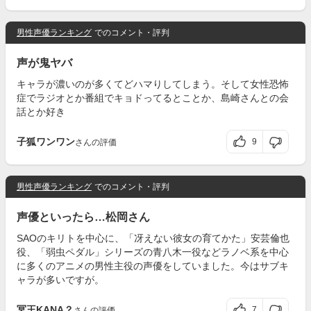
男性声優ランキング
でのコメント・評判
声が鬼ヤバ
キャラが濃いのが多くてどハマりしてしまう。そして女性恐怖
症でラジオとか番組でキョドってるとことか、島崎さんとの会
話とか好き
子狐ワンワン
9
さんの評価
男性声優ランキング
でのコメント・評判
声優といったら…松岡さん
SAOのキリトを中心に、「冴えない彼女の育てかた」安芸倫也
役、「弱虫ペダル」シリーズの青八木一役などラノベ系を中心
に多くのアニメの男性主役の声優をしていました。今はサブキ
ャラが多いですが。
冥王KANA？
7
さんの評価