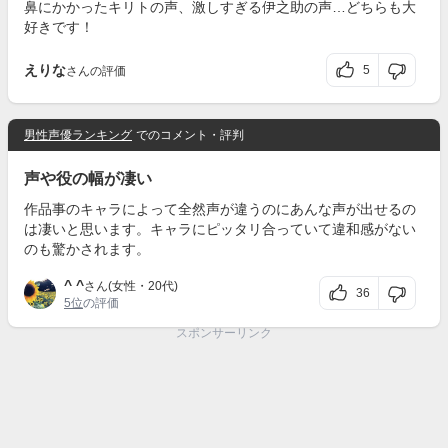
鼻にかかったキリトの声、激しすぎる伊之助の声…どちらも大
好きです！
えりな
5
さんの評価
男性声優ランキング
でのコメント・評判
声や役の幅が凄い
作品事のキャラによって全然声が違うのにあんな声が出せるの
は凄いと思います。キャラにピッタリ合っていて違和感がない
のも驚かされます。
^ ^
さん(女性・20代)
36
5位
の評価
スポンサーリンク