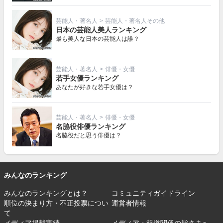
芸能人・著名人
>
芸能人・著名人その他
日本の芸能人美人ランキング
最も美人な日本の芸能人は誰？
芸能人・著名人
>
俳優・女優
若手女優ランキング
あなたが好きな若手女優は？
芸能人・著名人
>
俳優・女優
名脇役俳優ランキング
名脇役だと思う俳優は？
みんなのランキング
みんなのランキングとは？
コミュニティガイドライン
順位の決まり方・不正投票につい
運営者情報
て