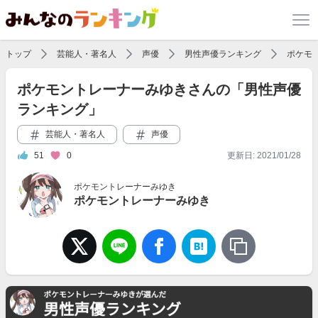
トップ
芸能人・著名人
声優
男性声優ランキング
ポケモ
ポケモントレーナーみゆきさんの「男性声優
ランキング」
芸能人・著名人
声優
51
0
更新日: 2021/01/28
ポケモントレーナーみゆき
ポケモントレーナーみゆき