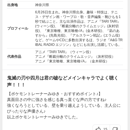
出身地
神奈川県
6月26日生まれ。神奈川県出身。趣味・特技は、テニ
ス・デザイン画・ワープロ・歌・音声編集・靴ひもを1
秒で結ぶこと。主な出演作品は、アニメ『
TARI TARI
』
(ウィーン役)、『
断裁分離のクライムエッジ
』(灰村切
プロフィール
役)、『東京喰種、東京喰種√A』(金木研役)、『
凪のあ
すから
』(先島光役)、『
アルスラーン戦記
』(エラム役)
など。ゲームやCDに多数出演するほ、ラジオ『A&G TR
IBAL RADIO エジソン』などにも出演し活躍している。
アニメ『TARI TARI』（ウィーン役）
代表作品
アニメ『断裁分離のクライムエッジ』（灰村切役）
アニメ『東京喰種
、
東京喰種√A』（金木研役）
鬼滅の刃や四月は君の嘘などメインキャラでよく聴く
声！！！
【ポケモントレーナーみゆき・おすすめポイント♪】
真面目さの中に強さを感じる真っ直ぐな声の方ですね♪
強くなろうとしている、壁を乗り越えようしている、主人公に
ぴったりな声優さん♪
以上ポケモントレーナーみゆきでした。
15