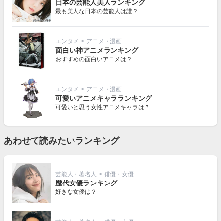
日本の芸能人美人ランキング
最も美人な日本の芸能人は誰？
エンタメ
>
アニメ・漫画
面白い神アニメランキング
おすすめの面白いアニメは？
エンタメ
>
アニメ・漫画
可愛いアニメキャラランキング
可愛いと思う女性アニメキャラは？
あわせて読みたいランキング
芸能人・著名人
>
俳優・女優
歴代女優ランキング
好きな女優は？