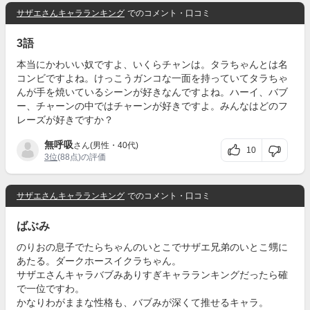
サザエさんキャラランキング
でのコメント・口コミ
3語
本当にかわいい奴ですよ、いくらチャンは。タラちゃんとは名
コンビですよね。けっこうガンコな一面を持っていてタラちゃ
んが手を焼いているシーンが好きなんですよね。ハーイ、バブ
ー、チャーンの中ではチャーンが好きですよ。みんなはどのフ
レーズが好きですか？
無呼吸
さん(男性・40代)
10
3位
(88点)の評価
サザエさんキャラランキング
でのコメント・口コミ
ばぶみ
のりおの息子でたらちゃんのいとこでサザエ兄弟のいとこ甥に
あたる。ダークホースイクラちゃん。
サザエさんキャラバブみありすぎキャラランキングだったら確
で一位ですわ。
かなりわがままな性格も、バブみが深くて推せるキャラ。