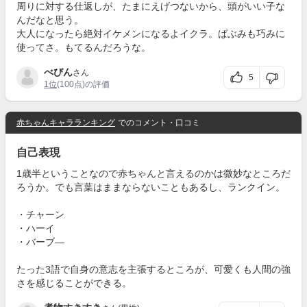
周りに対する仕返しが、たまにえげつないから、頭がいい子な
んだなと思う。
大人になったら絶対イケメンになるよイクラ。ばぶみも巧みに
使ってさ。もてるんだろうな。
べびん
さん
5
1位
(100点)の評価
赤ちゃんキャラランキング
でのコメント・口コミ
自己表現
1歳半ということなので赤ちゃんと言えるのかは微妙なところだ
ろうか。でも言葉はままならないこともあるし、ランクイン。
・チャーン
・ハーイ
・バーブ―
たった3語で自身の意志を主張するところが、可愛くも人間の強
さを感じることができる。