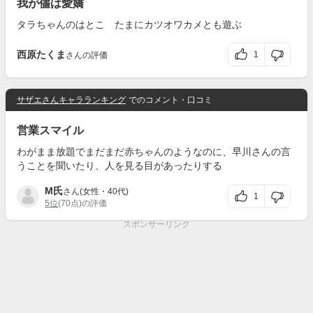
我が儘は愛嬌
タラちゃんのはとこ たまにカツオワカメとも遊ぶ
西原たくま
1
さんの評価
サザエさんキャラランキング
でのコメント・口コミ
営業スマイル
わがまま放題でまだまだ赤ちゃんのようなのに、早川さんの言
うことを聞いたり、人を見る目があったりする
M氏
さん(女性・40代)
1
5位
(70点)の評価
スポンサーリンク