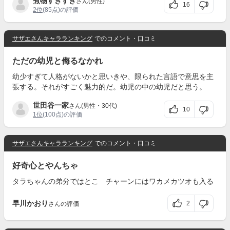
煮物すきすき
さん(男性)
16
2位
(85点)の評価
サザエさんキャラランキング
でのコメント・口コミ
ただの幼児と侮るなかれ
幼少すぎて人格がないかと思いきや、限られた言語で意思を主
張する。それがすごく魅力的だ。幼児の中の幼児だと思う。
世田谷一家
さん(男性・30代)
10
1位
(100点)の評価
サザエさんキャラランキング
でのコメント・口コミ
好奇心とやんちゃ
タラちゃんの弟分ではとこ チャーンにはワカメカツオも入る
早川かおり
2
さんの評価