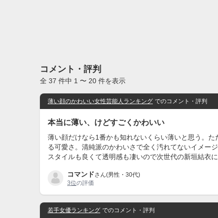
コメント・評判
全 37 件中 1 〜 20 件を表示
薄い顔のかわいい女性芸能人ランキング
でのコメント・評判
本当に薄い、けどすごくかわいい
薄い顔だけなら1番かも知れないくらい薄いと思う。た
る可愛さ。清純派のかわいさで全く汚れてないイメージ
スタイルも良くて透明感も凄いので次世代の新垣結衣に
コマンド
さん(男性・30代)
3位
の評価
若手女優ランキング
でのコメント・評判