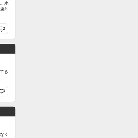
。水
康的
てき
なく