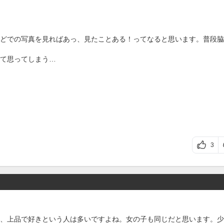
どでの写真を見ればあっ、見たことある！ってなると思います。普段脇
て思ってしまう…
3
、上品で好きという人は多いですよね。女の子も同じだと思います。少