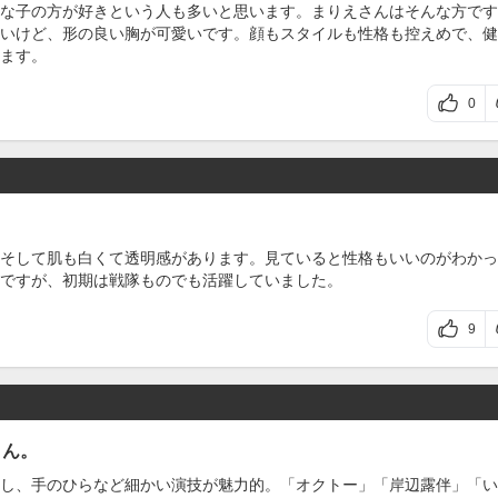
な子の方が好きという人も多いと思います。まりえさんはそんな方です
いけど、形の良い胸が可愛いです。顔もスタイルも性格も控えめで、健
ます。
0
そして肌も白くて透明感があります。見ていると性格もいいのがわかっ
ですが、初期は戦隊ものでも活躍していました。
9
さん。
し、手のひらなど細かい演技が魅力的。「オクトー」「岸辺露伴」「い