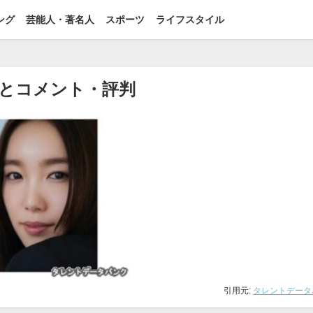
ング
芸能人・著名人
スポーツ
ライフスタイル
とコメント・評判
引用元:
タレントデータ