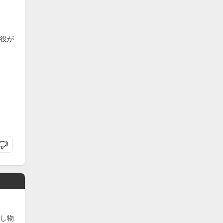
役が
し物