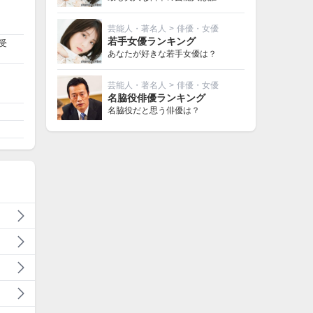
芸能人・著名人
>
俳優・女優
若手女優ランキング
受
あなたが好きな若手女優は？
芸能人・著名人
>
俳優・女優
名脇役俳優ランキング
名脇役だと思う俳優は？