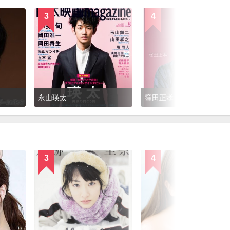
3
4
永山瑛太
窪田正孝
3
4