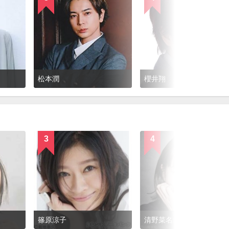
松本潤
櫻井翔
3
4
篠原涼子
清野菜名