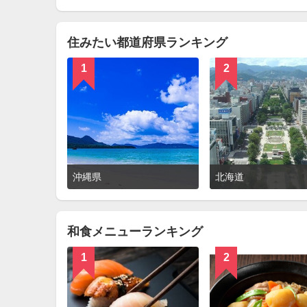
を
見
る
住みたい都道府県ランキング
1
2
詳
沖縄県
北海道
細
を
見
る
和食メニューランキング
1
2