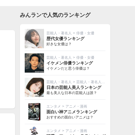
みんランで人気のランキング
芸能人・著名人
>
俳優・女優
歴代女優ランキング
好きな女優は？
芸能人・著名人
>
俳優・女優
イケメン俳優ランキング
イケメンだと思う俳優は？
芸能人・著名人
>
芸能人・著名人その他
日本の芸能人美人ランキング
最も美人な日本の芸能人は誰？
エンタメ
>
アニメ・漫画
面白い神アニメランキング
おすすめの面白いアニメは？
エンタメ
>
アニメ・漫画