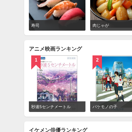
詳
寿司
肉じゃが
細
を
見
る
アニメ映画ランキング
1
2
詳
秒速5センチメートル
バケモノの子
細
を
見
る
イケメン俳優ランキング