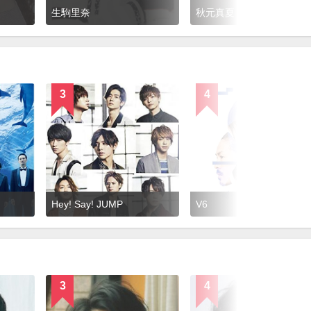
生駒里奈
秋元真夏
3
4
Hey! Say! JUMP
V6
3
4