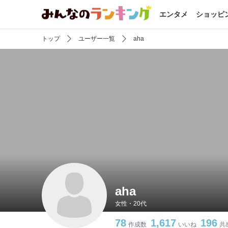
エンタメ
ショッピ
トップ
ユーザー一覧
aha
aha
女性・20代
78
1,617
196
作成数
いいね
共