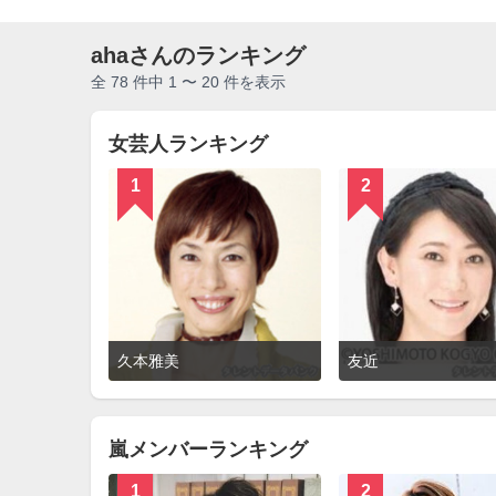
ahaさんのランキング
全 78 件中 1 〜 20 件を表示
女芸人ランキング
1
2
詳
久本雅美
友近
細
を
見
る
嵐メンバーランキング
1
2