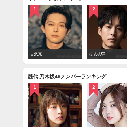
1
2
詳
吉沢亮
松坂桃李
細
を
見
る
歴代 乃木坂46メンバーランキング
1
2