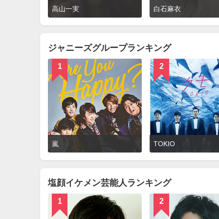
詳
高山一実
白石麻衣
細
を
見
る
ジャニーズグループランキング
1
2
詳
嵐
TOKIO
細
を
見
る
塩顔イケメン芸能人ランキング
1
2