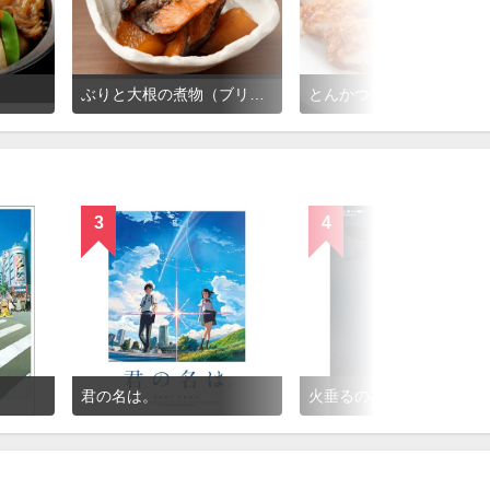
ぶりと大根の煮物（ブリ大根）
とんかつ
3
4
君の名は。
火垂るの墓