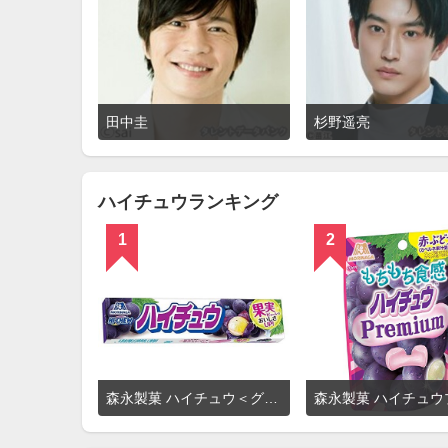
詳
田中圭
杉野遥亮
細
を
見
る
ハイチュウランキング
1
2
詳
森永製菓 ハイチュウ＜グレープ＞
細
を
見