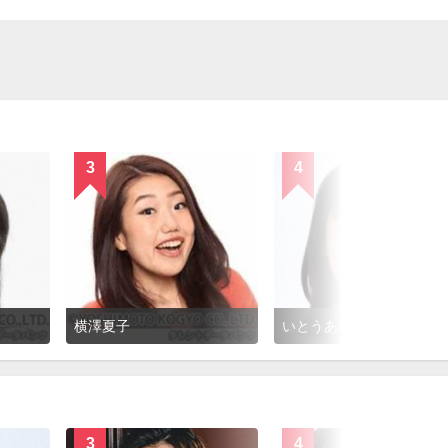
3
4
横澤夏子
いとうあさこ
3
4