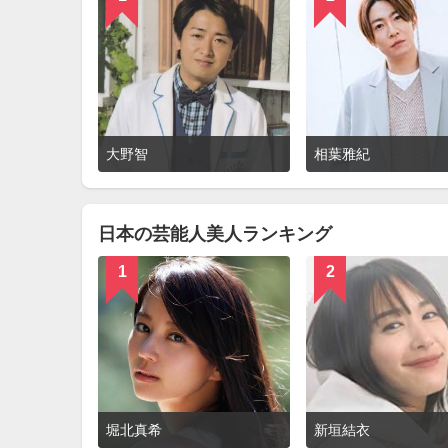
詳
大野智
相葉雅紀
細
を
見
る
日本の芸能人美人ランキング
1
2
詳
堀北真希
新垣結衣
細