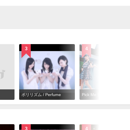
3
4
ポリリズム / Perfume
Pick Me Up / Perfume
3
4