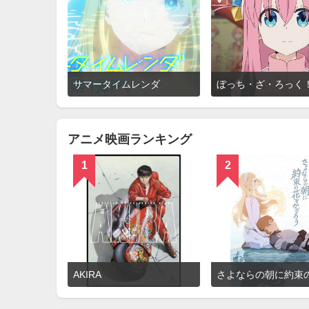
詳
サマータイムレンダ
ぼっち・ざ・ろっく
細
を
見
る
アニメ映画ランキング
1
2
詳
AKIRA
細
を
見