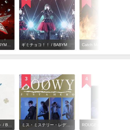
おねだり大作戦 / BABYMETAL
ギミチョコ！！ / BABYMETAL
Catch Me If
3
4
わがままジュリエット / BOØWY
ミス・ミステリー・レディ / BOØWY
ROUGE OF 