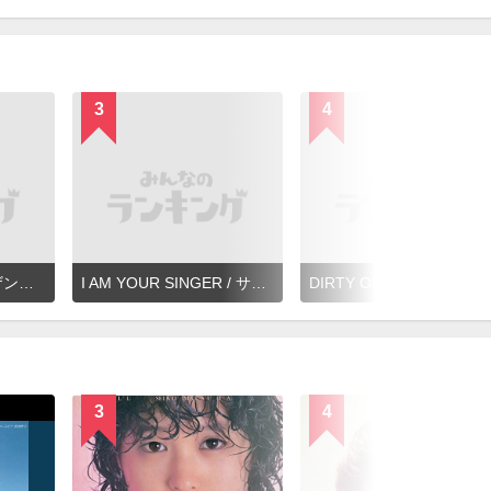
3
4
Happy Birthday / サザンオールスターズ
I AM YOUR SINGER / サザンオールスターズ
DIRTY OLD MAN ～さらば夏よ～ / 
3
4