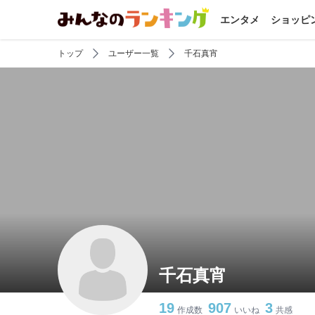
エンタメ
ショッピ
トップ
ユーザー一覧
千石真宵
千石真宵
19
907
3
作成数
いいね
共感