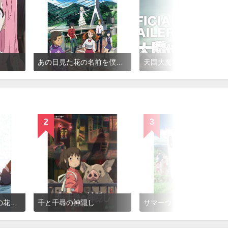
！
あの日見た花の名前を僕達はまだ知らない。
天国大魔境
2
3
さよならの朝に約束の花をかざろう
千と千尋の神隠し
サマーウォーズ