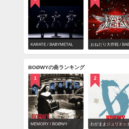
詳
KARATE / BABYMETAL
細
を
見
る
BOØWYの曲ランキング
1
2
詳
MEMORY / BOØWY
細