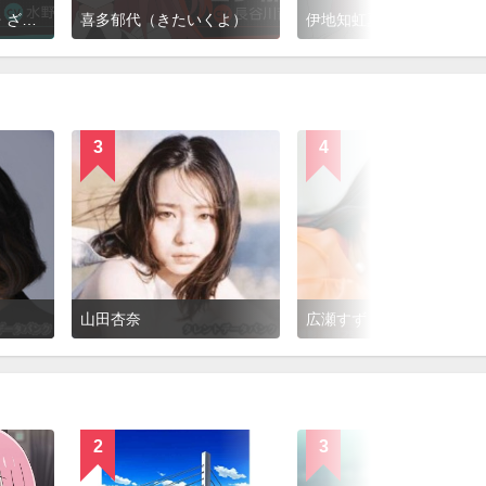
山田リョウ（ぼっち・ざ・ろっく！）
喜多郁代（きたいくよ）
伊地知虹夏（いじちにじ
3
4
山田杏奈
広瀬すず
2
3