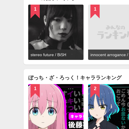
1
1
詳
stereo future / BiSH
innocent arrogance /
細
を
見
る
ぼっち・ざ・ろっく！キャラランキング
1
2