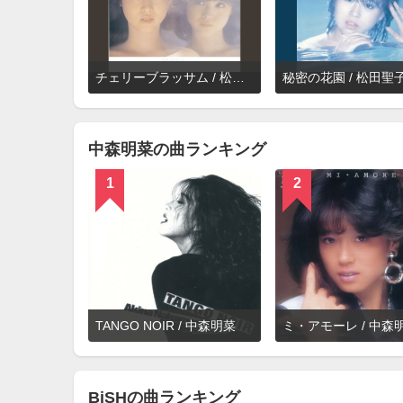
詳
チェリーブラッサム / 松田聖子
秘密の花園 / 松田聖
細
を
見
る
中森明菜の曲ランキング
1
2
詳
TANGO NOIR / 中森明菜
ミ・アモーレ / 中森
細
を
見
る
BiSHの曲ランキング