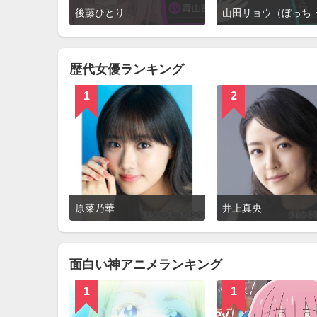
詳
後藤ひとり
細
を
見
る
歴代女優ランキング
1
2
詳
原菜乃華
井上真央
細
を
見
る
面白い神アニメランキング
1
1