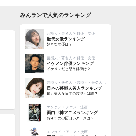
みんランで人気のランキング
芸能人・著名人
>
俳優・女優
歴代女優ランキング
好きな女優は？
芸能人・著名人
>
俳優・女優
イケメン俳優ランキング
イケメンだと思う俳優は？
芸能人・著名人
>
芸能人・著名人その他
日本の芸能人美人ランキング
最も美人な日本の芸能人は誰？
エンタメ
>
アニメ・漫画
面白い神アニメランキング
おすすめの面白いアニメは？
エンタメ
>
アニメ・漫画