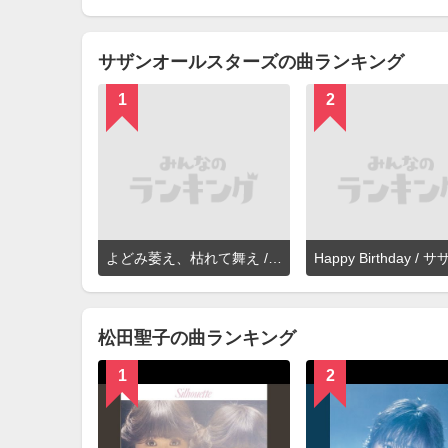
を
見
る
サザンオールスターズの曲ランキング
1
2
詳
よどみ萎え、枯れて舞え / サザンオールスターズ
細
を
見
る
松田聖子の曲ランキング
1
2