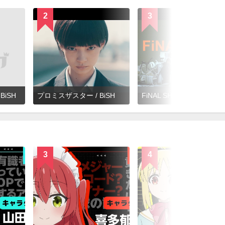
2
3
 BiSH
プロミスザスター / BiSH
FiNAL SHiTS / BiSH
3
4