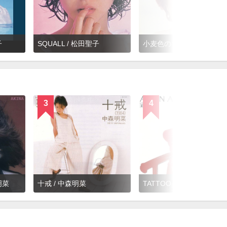
子
SQUALL / 松田聖子
小麦色のマーメイド / 松田聖子
3
4
明菜
十戒 / 中森明菜
TATTOO / 中森明菜