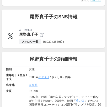
引用元:
Amazon
尾野真千子のSNS情報
X（Twitter）
尾野真千子
フォロワー数
46,031 (3539位)
尾野真千子の詳細情報
性別
女性
生年月日 / 星座 /
1981年
11月4日
/ さそり座 / 酉年
干支
出身地
奈良県
身長
161cm
1997年、映画『萌の朱雀』でデビュー。デビュー作な
がら主演を務めた。2007年、映画『
殯の森
』でカンヌ
国際映画祭コンペティション部門グランプリを受賞。20