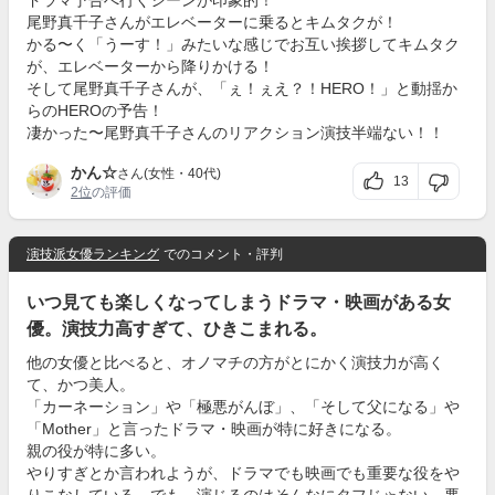
ドラマ予告へ行くシーンが印象的！
尾野真千子さんがエレベーターに乗るとキムタクが！
かる〜く「うーす！」みたいな感じでお互い挨拶してキムタク
が、エレベーターから降りかける！
そして尾野真千子さんが、「ぇ！ぇえ？！HERO！」と動揺か
らのHEROの予告！
凄かった〜尾野真千子さんのリアクション演技半端ない！！
かん☆
さん(女性・40代)
13
2位
の評価
演技派女優ランキング
でのコメント・評判
いつ見ても楽しくなってしまうドラマ・映画がある女
優。演技力高すぎて、ひきこまれる。
他の女優と比べると、オノマチの方がとにかく演技力が高く
て、かつ美人。
「カーネーション」や「極悪がんぼ」、「そして父になる」や
「Mother」と言ったドラマ・映画が特に好きになる。
親の役が特に多い。
やりすぎとか言われようが、ドラマでも映画でも重要な役をや