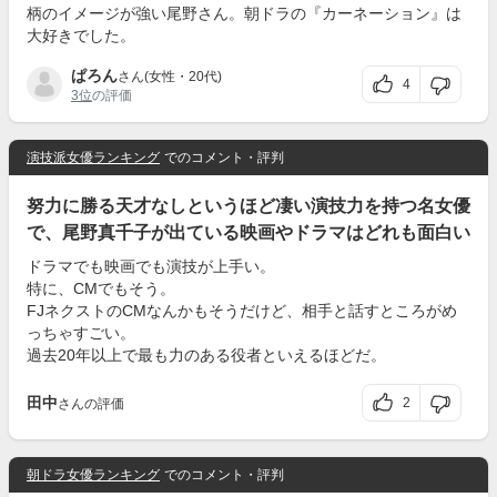
柄のイメージが強い尾野さん。朝ドラの『カーネーション』は
大好きでした。
ぱろん
さん(女性・20代)
4
3位
の評価
演技派女優ランキング
でのコメント・評判
努力に勝る天才なしというほど凄い演技力を持つ名女優
で、尾野真千子が出ている映画やドラマはどれも面白い
ドラマでも映画でも演技が上手い。
特に、CMでもそう。
FJネクストのCMなんかもそうだけど、相手と話すところがめ
っちゃすごい。
過去20年以上で最も力のある役者といえるほどだ。
田中
2
さんの評価
朝ドラ女優ランキング
でのコメント・評判