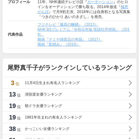
プロフィール
11年、NHK連続テレビ小説『
カーネーション
』のヒロ
インをオーディションで勝ち取る。2014年放送『
極悪
がんぼ
』で月9初主演。2018年には自身初となる写真集
「つきのひかり あいのきざし」を発売。
フジテレビ『最高の離婚』（2013）
NHK BSプレミアム『令和元年版 怪談牡丹燈籠』（201
代表作品
9）
映画『ナミヤ雑貨店の奇蹟』（2017）
映画『影踏み』（2019）
尾野真千子がランクインしているランキング
3
11月4日生まれ有名人ランキング
位
13
演技派女優ランキング
位
19
朝ドラ女優ランキング
位
19
1981年生まれの有名人ランキング
位
38
かっこいい女優ランキング
位