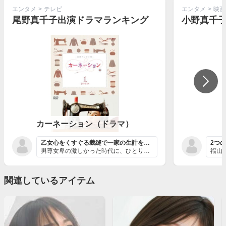
エンタメ
>
テレビ
エンタメ
>
映画
尾野真千子出演ドラマランキング
小野真千
カーネーション（ドラマ）
乙女心をくすぐる裁縫で一家の生計をたてる自立した女性に...
2つ
男尊女卑の激しかった時代に、ひとりで商売をして家計を切...
関連しているアイテム