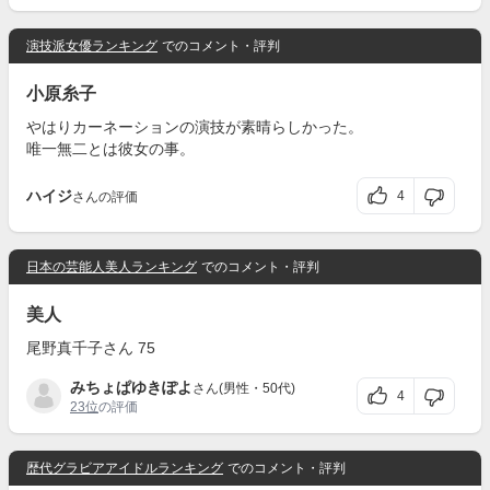
演技派女優ランキング
でのコメント・評判
小原糸子
やはりカーネーションの演技が素晴らしかった。
唯一無二とは彼女の事。
ハイジ
4
さんの評価
日本の芸能人美人ランキング
でのコメント・評判
美人
尾野真千子さん 75
みちょぱゆきぽよ
さん(男性・50代)
4
23位
の評価
歴代グラビアアイドルランキング
でのコメント・評判