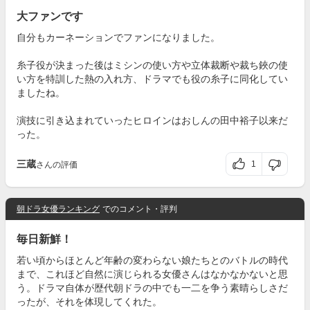
大ファンです
自分もカーネーションでファンになりました。
糸子役が決まった後はミシンの使い方や立体裁断や裁ち鋏の使
い方を特訓した熱の入れ方、ドラマでも役の糸子に同化してい
ましたね。
演技に引き込まれていったヒロインはおしんの田中裕子以来だ
った。
三蔵
1
さんの評価
朝ドラ女優ランキング
でのコメント・評判
毎日新鮮！
若い頃からほとんど年齢の変わらない娘たちとのバトルの時代
まで、これほど自然に演じられる女優さんはなかなかないと思
う。ドラマ自体が歴代朝ドラの中でも一二を争う素晴らしさだ
ったが、それを体現してくれた。