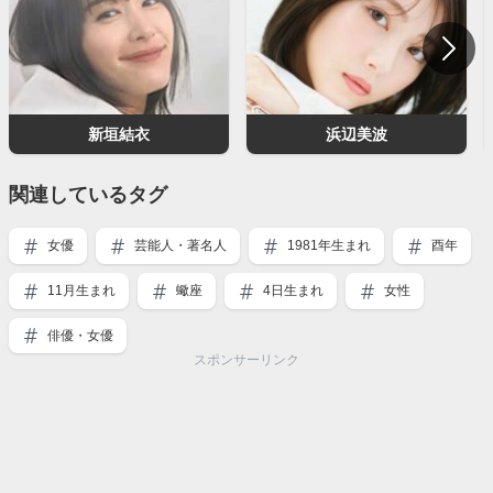
新垣結衣
浜辺美波
関連しているタグ
女優
芸能人・著名人
1981年生まれ
酉年
11月生まれ
蠍座
4日生まれ
女性
俳優・女優
スポンサーリンク