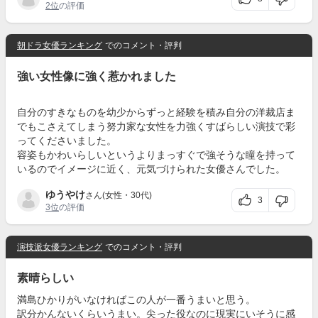
2位
の評価
朝ドラ女優ランキング
でのコメント・評判
強い女性像に強く惹かれました
自分のすきなものを幼少からずっと経験を積み自分の洋裁店ま
でもこさえてしまう努力家な女性を力強くすばらしい演技で彩
ってくださいました。
容姿もかわいらしいというよりまっすぐで強そうな瞳を持って
いるのでイメージに近く、元気づけられた女優さんでした。
ゆうやけ
さん(女性・30代)
3
3位
の評価
演技派女優ランキング
でのコメント・評判
素晴らしい
満島ひかりがいなければこの人が一番うまいと思う。
訳分かんないくらいうまい。尖った役なのに現実にいそうに感