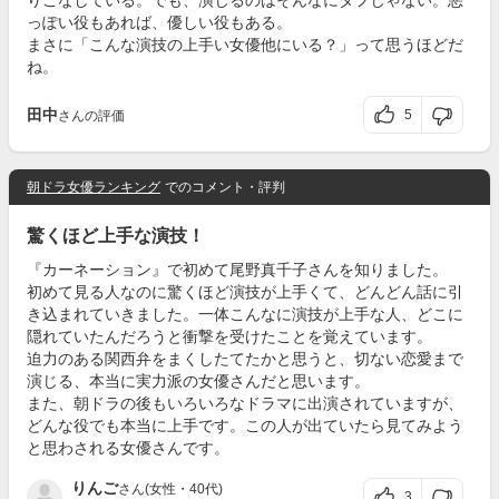
りこなしている。でも、演じるのはそんなにタフじゃない。悪
っぽい役もあれば、優しい役もある。
まさに「こんな演技の上手い女優他にいる？」って思うほどだ
ね。
田中
5
さんの評価
朝ドラ女優ランキング
でのコメント・評判
驚くほど上手な演技！
『カーネーション』で初めて尾野真千子さんを知りました。
初めて見る人なのに驚くほど演技が上手くて、どんどん話に引
き込まれていきました。一体こんなに演技が上手な人、どこに
隠れていたんだろうと衝撃を受けたことを覚えています。
迫力のある関西弁をまくしたてたかと思うと、切ない恋愛まで
演じる、本当に実力派の女優さんだと思います。
また、朝ドラの後もいろいろなドラマに出演されていますが、
どんな役でも本当に上手です。この人が出ていたら見てみよう
と思わされる女優さんです。
りんご
さん(女性・40代)
3