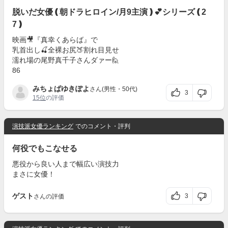
脱いだ女優❪朝ドラヒロイン/月9主演❫💕シリーズ❪2
7❫
映画🎥『真幸くあらば』で
乳首出し🍒全裸お尻🍑割れ目見せ
濡れ場の尾野真千子さんダァー🙋
86
みちょぱゆきぽよ
さん(男性・50代)
3
15位
の評価
演技派女優ランキング
でのコメント・評判
何役でもこなせる
悪役から良い人まで幅広い演技力
まさに女優！
ゲスト
3
さんの評価