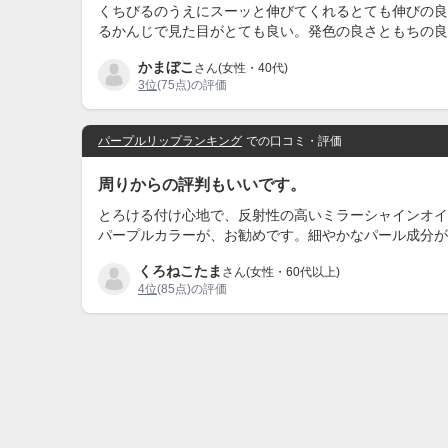
くちびるのうえにスーッと伸びてくれるとても伸びの良
るかんじで見た目がとても良い。発色の良さともちの良
かまぼこ
さん(女性・40代)
3位
(75点)の評価
パープルリップランキング
での口コミ・評価
周りからの評判もいいです。
とろける付け心地で、反射性の高いミラーシャインオイ
パープルカラーが、お勧めです。細やかなパール成分が
くろねこたま
さん(女性・60代以上)
4位
(85点)の評価