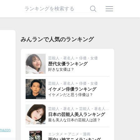
みんランで人気のランキング
芸能人・著名人
>
俳優・女優
歴代女優ランキング
好きな女優は？
芸能人・著名人
>
俳優・女優
イケメン俳優ランキング
イケメンだと思う俳優は？
芸能人・著名人
>
芸能人・著名人その他
日本の芸能人美人ランキング
最も美人な日本の芸能人は誰？
mazon
エンタメ
>
アニメ・漫画
面白い神アニメランキング