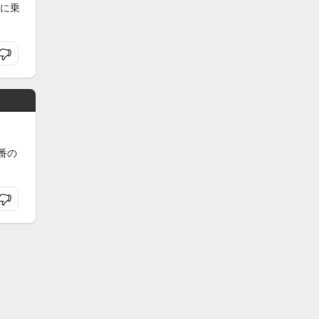
に乗
番の