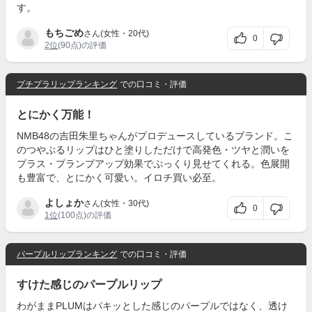
す。
もちごめ
さん(女性・20代)
0
2位
(90点)の評価
プチプラリップランキング
での口コミ・評価
とにかく万能！
NMB48の吉田朱里ちゃんがプロデュースしているブランド。こ
のつやぷるリップはひと塗りしただけで高発色・ツヤと潤いを
プラス・プランプアップ効果でぷっくり見せてくれる。色展開
も豊富で、とにかく可愛い。イロチ買い必至。
よしょか
さん(女性・30代)
0
1位
(100点)の評価
パープルリップランキング
での口コミ・評価
すけた感じのパープルリップ
わがままPLUMはパキッとした感じのパープルではなく、透け