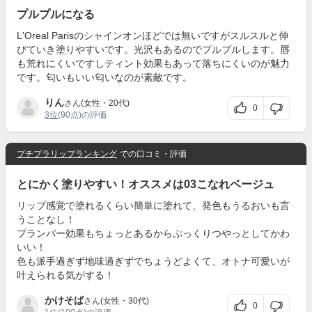
プルプルになる
L'Oreal Parisのシャインオンほどでは無いですがスルスルと伸
びていき塗りやすいです。光沢もあるのでプルプルします。唇
も荒れにくいですしティント効果もあって落ちにくいのが魅力
です。匂いもいい匂いなのが素敵です。
りん
さん(女性・20代)
0
3位
(90点)の評価
プチプラリップランキング
での口コミ・評価
とにかく塗りやすい！オススメは03こなれベージュ
リップ感覚で塗れるくらい簡単に塗れて、発色もうるおいも言
うことなし！
プランパー効果もちょっとあるからぷっくりつやっとしてかわ
いい！
色も派手過ぎず地味過ぎずでちょうどよくて、オトナ可愛いが
叶えられる気がする！
かけそば
さん(女性・30代)
0