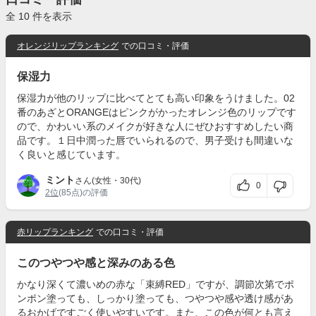
全 10 件を表示
オレンジリップランキング
での口コミ・評価
保湿力
保湿力が他のリップに比べてとても高い印象をうけました。02
番のあざとORANGEはピンクがかったオレンジ色のリップです
ので、かわいい系のメイクが好きな人にぜひおすすめしたい商
品です。１日中潤った唇でいられるので、男子受けも間違いな
く良いと感じています。
ミント
さん(女性・30代)
0
2位
(85点)の評価
赤リップランキング
での口コミ・評価
このつやつや感と深みのある色
かなり深くて濃いめの赤な「束縛RED」ですが、調節次第でポ
ンポン塗っても、しっかり塗っても、つやつや感や透け感があ
るおかげですごく使いやすいです。また、この色が何とも言え