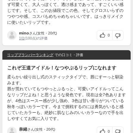
ず可愛くて、大人っぽくて、透け感まであって、すごくいい感
じです。そして、このお値段でこの色、そしてグロスいらずの
つやつや感、コスパもめちゃめちゃいいです。はっきりメイク
に使いたいリップです。
mino
さん(女性・20代)
0
1位
(100点)の評価
リッププランパーランキング
での口コミ・評価
これぞ王道アイドル！なつやぷるリップになれます
柔らかい繰り出し式のスティックタイプで、唇にすーっと馴染
みます。
唇が荒れていてもつやっとぷるっと、可愛いアイドルってこん
なリップだよね！と思うような発色です。現在は全7色あります
が、4色はスースー感が少し強め、3色は甘い香りがついている
秋冬っぽいカラーです。今まで挑戦するのには勇気がいると感
じていたカラーも、絶妙に肌なじみのいいカラーなので手を出
しやすくてお気に入りです。
奈緒
さん(女性・20代)
0