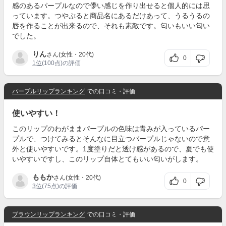
感のあるパープルなので儚い感じを作り出せると個人的には思
っています。つやぷると商品名にあるだけあって、うるうるの
唇を作ることが出来るので、それも素敵です。匂いもいい匂い
でした。
りん
さん(女性・20代)
0
1位
(100点)の評価
パープルリップランキング
での口コミ・評価
使いやすい！
このリップのわがままパープルの色味は青みが入っているパー
プルで、つけてみるとそんなに目立つパープルじゃないので意
外と使いやすいです。1度塗りだと透け感があるので、夏でも使
いやすいですし、このリップ自体とてもいい匂いがします。
ももか
さん(女性・20代)
0
3位
(75点)の評価
ブラウンリップランキング
での口コミ・評価