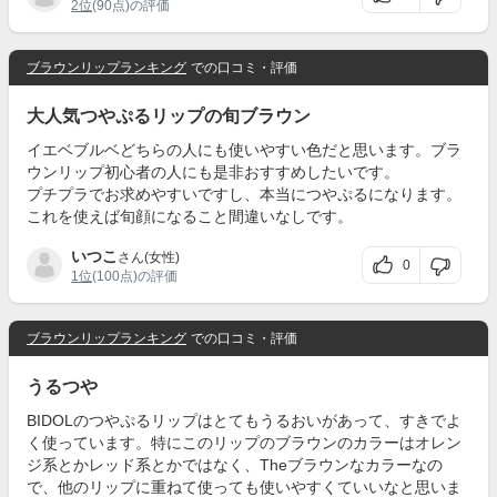
2位
(90点)の評価
ブラウンリップランキング
での口コミ・評価
大人気つやぷるリップの旬ブラウン
イエベブルベどちらの人にも使いやすい色だと思います。ブラ
ウンリップ初心者の人にも是非おすすめしたいです。
プチプラでお求めやすいですし、本当につやぷるになります。
これを使えば旬顔になること間違いなしです。
いつこ
さん(女性)
0
1位
(100点)の評価
ブラウンリップランキング
での口コミ・評価
うるつや
BIDOLのつやぷるリップはとてもうるおいがあって、すきでよ
く使っています。特にこのリップのブラウンのカラーはオレン
ジ系とかレッド系とかではなく、Theブラウンなカラーなの
で、他のリップに重ねて使っても使いやすくていいなと思いま