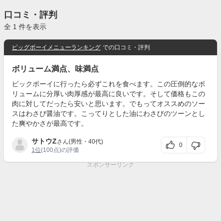
口コミ・評判
全 1 件を表示
ビッグボーイメニューランキング
での口コミ・評判
ボリューム満点、味満点
ビックボーイに行ったら必ずこれを食べます。この圧倒的なボ
リュームに分厚い肉厚感が最高に良いです。そして価格もこの
肉に対してだったら安いと思います。でもってオススめのソー
スはわさび醤油です。こってりとした油にわさびのツーンとし
た爽やかさが最高です。
サトウZ
さん(男性・40代)
0
1位
(100点)の評価
スポンサーリンク