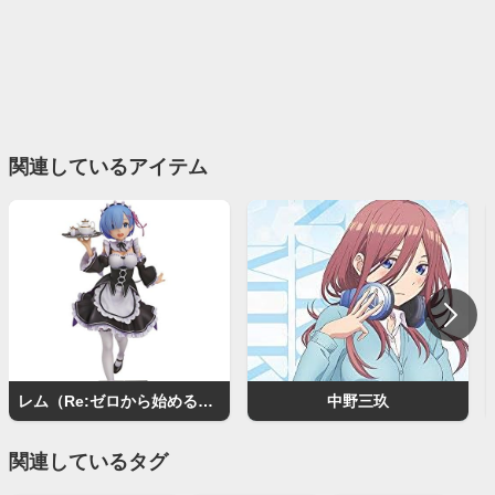
関連しているアイテム
レム（Re:ゼロから始める異世界生活）
中野三玖
関連しているタグ