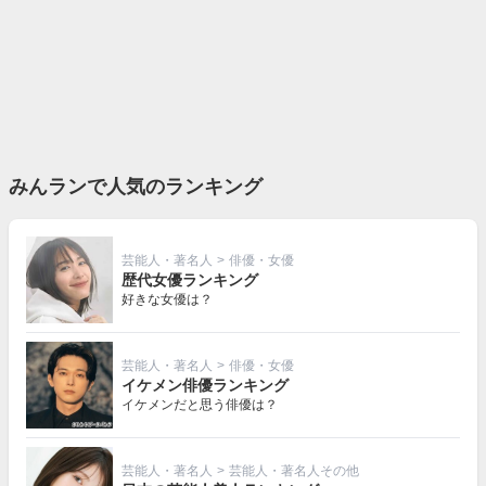
みんランで人気のランキング
芸能人・著名人
>
俳優・女優
歴代女優ランキング
好きな女優は？
芸能人・著名人
>
俳優・女優
イケメン俳優ランキング
イケメンだと思う俳優は？
芸能人・著名人
>
芸能人・著名人その他