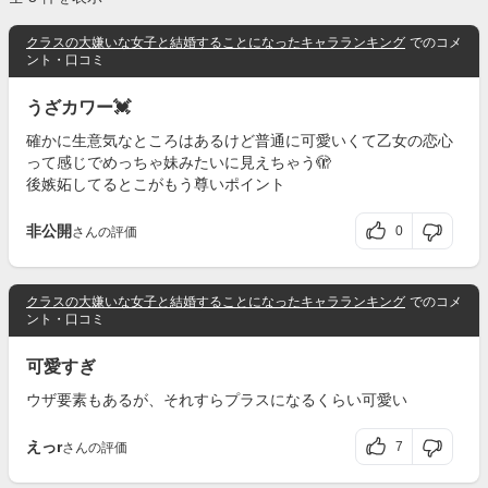
クラスの大嫌いな女子と結婚することになったキャラランキング
でのコメ
ント・口コミ
うざカワー💓
確かに生意気なところはあるけど普通に可愛いくて乙女の恋心
って感じでめっちゃ妹みたいに見えちゃう🫣
後嫉妬してるとこがもう尊いポイント
非公開
0
さんの評価
クラスの大嫌いな女子と結婚することになったキャラランキング
でのコメ
ント・口コミ
可愛すぎ
ウザ要素もあるが、それすらプラスになるくらい可愛い
えっr
7
さんの評価