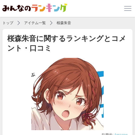
トップ
アイテム一覧
桜森朱音
桜森朱音に関するランキングとコメ
ント・口コミ