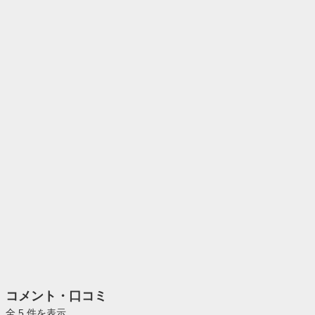
コメント・口コミ
全 5 件を表示