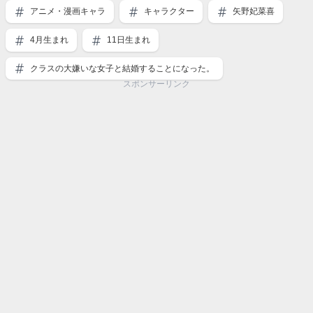
アニメ・漫画キャラ
キャラクター
矢野妃菜喜
4月生まれ
11日生まれ
クラスの大嫌いな女子と結婚することになった。
スポンサーリンク