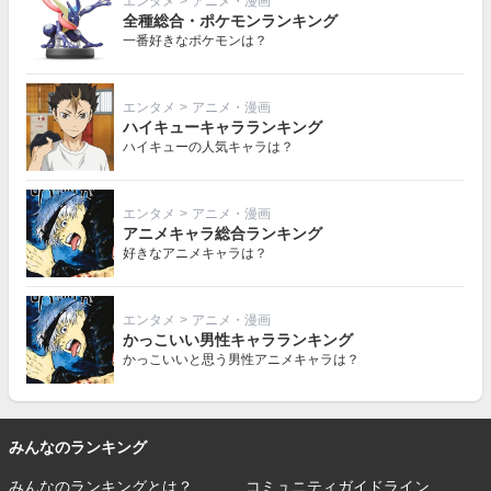
エンタメ
>
アニメ・漫画
全種総合・ポケモンランキング
一番好きなポケモンは？
エンタメ
>
アニメ・漫画
ハイキューキャラランキング
ハイキューの人気キャラは？
エンタメ
>
アニメ・漫画
アニメキャラ総合ランキング
好きなアニメキャラは？
エンタメ
>
アニメ・漫画
かっこいい男性キャラランキング
かっこいいと思う男性アニメキャラは？
みんなのランキング
みんなのランキングとは？
コミュニティガイドライン