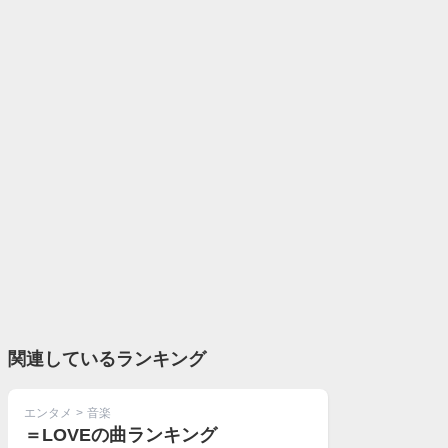
関連しているランキング
エンタメ
>
音楽
＝LOVEの曲ランキング