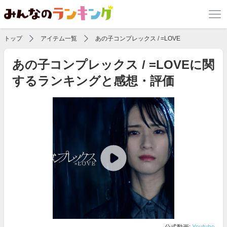
トップ
アイテム一覧
あの子コンプレックス / =LOVE
あの子コンプレックス / =LOVEに関
するランキングと感想・評価