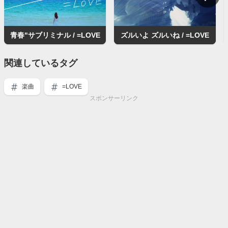
青春"サブリミナル / =LOVE
ズルいよ ズルいね / =LOVE
関連しているタグ
楽曲
=LOVE
スポンサーリンク