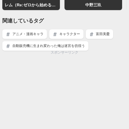
レム（Re:ゼロから始める異世界生活）
中野三玖
関連しているタグ
アニメ・漫画キャラ
キャラクター
富田美憂
自動販売機に生まれ変わった俺は迷宮を彷徨う
スポンサーリンク