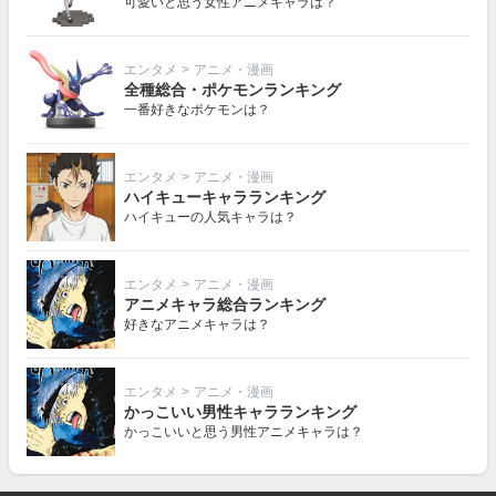
可愛いと思う女性アニメキャラは？
エンタメ
>
アニメ・漫画
全種総合・ポケモンランキング
一番好きなポケモンは？
エンタメ
>
アニメ・漫画
ハイキューキャラランキング
ハイキューの人気キャラは？
エンタメ
>
アニメ・漫画
アニメキャラ総合ランキング
好きなアニメキャラは？
エンタメ
>
アニメ・漫画
かっこいい男性キャラランキング
かっこいいと思う男性アニメキャラは？