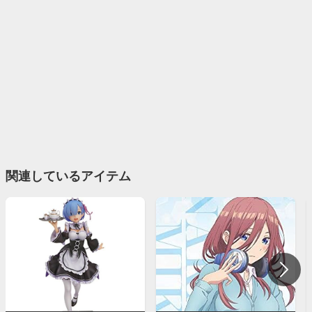
関連しているアイテム