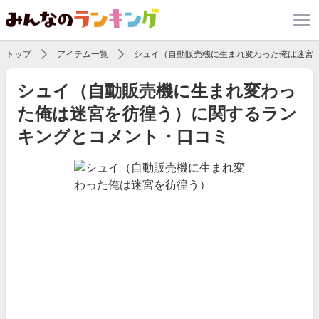
トップ
アイテム一覧
シュイ（自動販売機に生まれ変わった俺は迷宮
シュイ（自動販売機に生まれ変わっ
た俺は迷宮を彷徨う）に関するラン
キングとコメント・口コミ