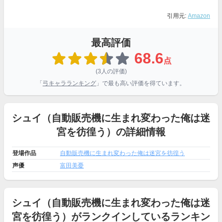
引用元:
Amazon
最高評価
68.6
点
(3人の評価)
「
弓キャラランキング
」で最も高い評価を得ています。
シュイ（自動販売機に生まれ変わった俺は迷
宮を彷徨う）の詳細情報
登場作品
自動販売機に生まれ変わった俺は迷宮を彷徨う
声優
富田美憂
シュイ（自動販売機に生まれ変わった俺は迷
宮を彷徨う）がランクインしているランキン