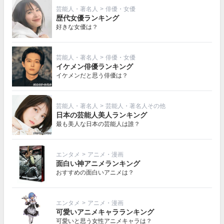
芸能人・著名人
>
俳優・女優
歴代女優ランキング
好きな女優は？
芸能人・著名人
>
俳優・女優
イケメン俳優ランキング
イケメンだと思う俳優は？
芸能人・著名人
>
芸能人・著名人その他
日本の芸能人美人ランキング
最も美人な日本の芸能人は誰？
エンタメ
>
アニメ・漫画
面白い神アニメランキング
おすすめの面白いアニメは？
エンタメ
>
アニメ・漫画
可愛いアニメキャラランキング
可愛いと思う女性アニメキャラは？