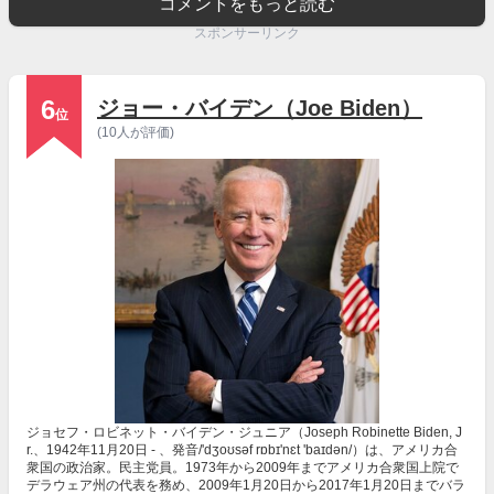
コメントをもっと読む
スポンサーリンク
6
ジョー・バイデン（Joe Biden）
位
(10人が評価)
ジョセフ・ロビネット・バイデン・ジュニア（Joseph Robinette Biden, J
r.、1942年11月20日 - 、発音/'dʒoʊsəf rɒbɪ'nɛt 'baɪdən/）は、アメリカ合
衆国の政治家。民主党員。1973年から2009年までアメリカ合衆国上院で
デラウェア州の代表を務め、2009年1月20日から2017年1月20日までバラ