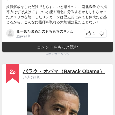
奴隷解放をしただけでもらすごいと思うのに、南北戦争での指
導力はずば抜けてすごい才能！南北に分裂するかもしれなかっ
たアメリカを統一したリンカーンは歴史的にみても偉大だと感
じるから。こんなに指揮を取れる大統領は見たことない！
まーめたまめたのもちもちのき
さん
1
1位
の評価
コメントをもっと読む
スポンサーリンク
2
バラク・オバマ（Barack Obama）
位
(30人が評価)