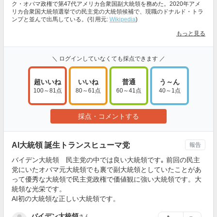
ク・オバマ政権で第47代アメリカ合衆国副大統領を務めた。2020年アメ
リカ合衆国大統領選挙での民主党の大統領候補で、現職のドナルド・トラ
ンプと並んで出馬している。(引用元:
Wikipedia
)
もっと見る
＼ ログインしていなくても採点できます ／
超いいね
いいね
普通
う～ん
100～81点
80～61点
60～41点
40～1点
採点・コメントする
AI大統領 誕生トランスヒューマ党
報告
バイデン大統領 民主党の中では良い大統領です｡ 前回の民主
党にいたオバマ元大統領でも裏で副大統領としていたことがあ
って優秀な大統領で民主党政権で価値観に強い大統領です。大
統領な光栄です。
AI初の大統領な正しい大統領です。
バイデン大統領
さん