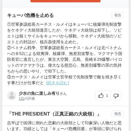
キューバ危機を止める
報告
①空軍参謀総長カーチス・ルメイはキューバに核爆弾先制攻撃
をケネディ大統領進言したが、ケネディ大統領は却下し、ソビ
エトは核ミサイルをキューバから移動、ケネディ大統領のソビ
エトとの対話が、核兵器使用を止めた。
②ベトナム戦争、空軍参謀総長カーチス・ルメイは北ベトナム
へのＢ52による焼夷弾、核爆弾、無差別攻撃を、マクマナラ国
防長官に進言したが、東京大空襲、広島、長崎Ｂ29爆撃パイロ
ットのマクマナラは、偉大なる慈悲心、無差別爆撃の罪の気持
ちからの思いやり、で却下した。
③カーチス・ルメイは空軍士官学校で先制攻撃で敵を焼き尽く
す事だけが仕事だと
[続きを読む]
少水の魚に楽しみ有り
さん
1
1位
の評価
「THE PRESIDENT（正真正銘の大統領）」
報告
志半ばで凶弾に倒れた悲劇の大統領として印象深い人物だと思
います。功績としては「キューバ危機回避」が筆頭に挙げられ