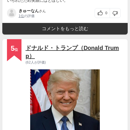
いられたため実績にはとぼしい。
きゅーなん
さん
0
1位
の評価
コメントをもっと読む
5
ドナルド・トランプ（Donald Trum
位
p）
(62人が評価)