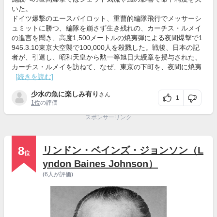
いた。
ドイツ爆撃のエースパイロット、重曹的編隊飛行でメッサーシ
ュミットに勝つ、編隊を崩さず生き残れの、カーチス・ルメイ
の進言を聞き、高度1,500メートルの焼夷弾による夜間爆撃で1
945.3.10東京大空襲で100,000人を殺戮した。戦後、日本の記
者が、引退し、昭和天皇から勲一等旭日大綬章を授与された、
カーチス・ルメイを訪ねて、なぜ、東京の下町を、夜間に焼夷
[続きを読む]
少水の魚に楽しみ有り
さん
1
1位
の評価
スポンサーリンク
8
リンドン・ベインズ・ジョンソン（L
位
yndon Baines Johnson）
(6人が評価)