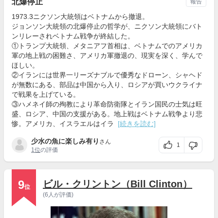
北爆停止
報告
1973.3ニクソン大統領はベトナムから撤退。
ジョンソン大統領の北爆停止の哲学が、ニクソン大統領にバト
ンリレーされベトナム戦争が終結した。
①トランプ大統領、メタニアフ首相は、ベトナムでのアメリカ
軍の地上戦の困難さ、アメリカ軍撤退の、現実を深く、学んで
ほしい。
②イランには世界一リーズナブルで優秀なドローン、シャヘド
が無数にある、部品は中国から入り、ロシアが買いウクライナ
で戦果を上げている。
③ハメネイ師の殉教により革命防衛隊とイラン国民の士気は旺
盛、ロシア、中国の支援がある。地上戦はベトナム戦争より悲
惨。アメリカ、イスラエルはイラ
[続きを読む]
少水の魚に楽しみ有り
さん
1
1位
の評価
9
ビル・クリントン（Bill Clinton）
位
(6人が評価)