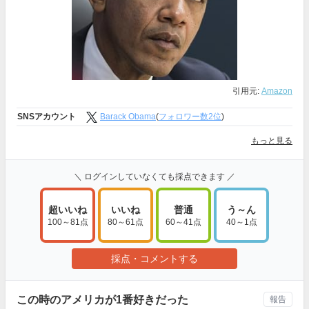
引用元:
Amazon
SNSアカウント
Barack Obama
(
フォロワー数2位
)
もっと見る
＼ ログインしていなくても採点できます ／
超いいね
いいね
普通
う～ん
100～81点
80～61点
60～41点
40～1点
採点・コメントする
この時のアメリカが1番好きだった
報告