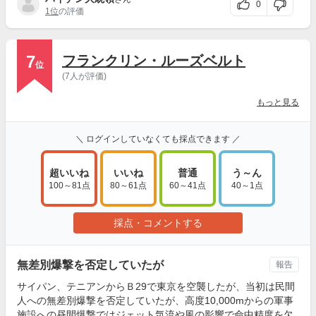
0
1位
の評価
7
フランクリン・ルーズベルト
位
(7人が評価)
もっと見る
＼ ログインしていなくても採点できます ／
超いいね
いいね
普通
う～ん
100～81点
80～61点
60～41点
40～1点
採点・コメントする
無差別爆撃を否定していたが
報告
サイパン、テニアンからＢ29で東京を空襲したが、当初は民間
人への無差別爆撃を否定していたが、高度10,000mからの軍事
施設への昼間爆撃ではジェット気流や風の影響で命中精度を欠