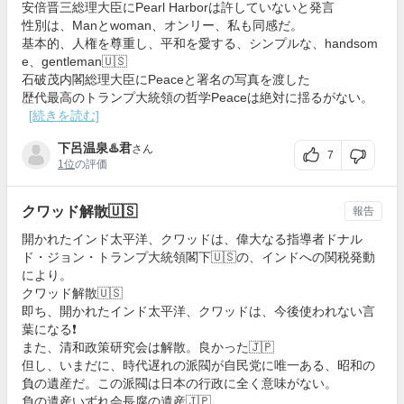
安倍晋三総理大臣にPearl Harborは許していないと発言
性別は、Manとwoman、オンリー、私も同感だ。
基本的、人権を尊重し、平和を愛する、シンプルな、handsom
e、gentleman🇺🇸
石破茂内閣総理大臣にPeaceと署名の写真を渡した
歴代最高のトランプ大統領の哲学Peaceは絶対に揺るがない。
[続きを読む]
下呂温泉♨️君
さん
7
1位
の評価
クワッド解散🇺🇸
報告
開かれたインド太平洋、クワッドは、偉大なる指導者ドナル
ド・ジョン・トランプ大統領閣下🇺🇸の、インドへの関税発動
により。
クワッド解散🇺🇸
即ち、開かれたインド太平洋、クワッドは、今後使われない言
葉になる❗️
また、清和政策研究会は解散。良かった🇯🇵
但し、いまだに、時代遅れの派閥が自民党に唯一ある、昭和の
負の遺産だ。この派閥は日本の行政に全く意味がない。
負の遺産いずれ会長腐の遺産🇯🇵