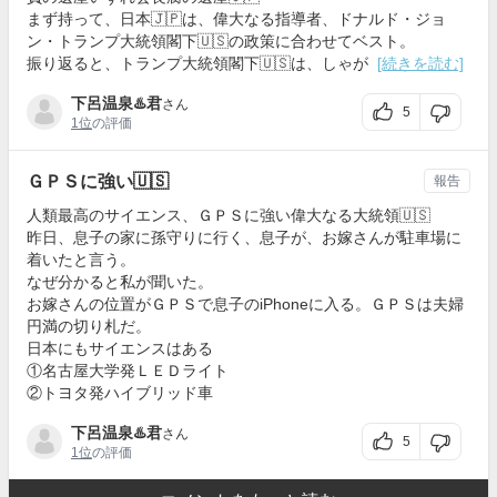
まず持って、日本🇯🇵は、偉大なる指導者、ドナルド・ジョ
ン・トランプ大統領閣下🇺🇸の政策に合わせてベスト。
振り返ると、トランプ大統領閣下🇺🇸は、しゃが
[続きを読む]
下呂温泉♨️君
さん
5
1位
の評価
ＧＰＳに強い🇺🇸
報告
人類最高のサイエンス、ＧＰＳに強い偉大なる大統領🇺🇸
昨日、息子の家に孫守りに行く、息子が、お嫁さんが駐車場に
着いたと言う。
なぜ分かると私が聞いた。
お嫁さんの位置がＧＰＳで息子のiPhoneに入る。ＧＰＳは夫婦
円満の切り札だ。
日本にもサイエンスはある
①名古屋大学発ＬＥＤライト
②トヨタ発ハイブリッド車
下呂温泉♨️君
さん
5
1位
の評価