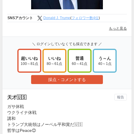
SNSアカウント
Donald J. Trump
(
フォロワー数4位
)
もっと見る
＼ ログインしていなくても採点できます ／
超いいね
いいね
普通
う～ん
100～81点
80～61点
60～41点
40～1点
採点・コメントする
天才🇺🇸
報告
ガサ休戦
ウクライナ休戦
講和
トランプ大統領はノーベル平和賞だ🇺🇸
哲学はPeace😊