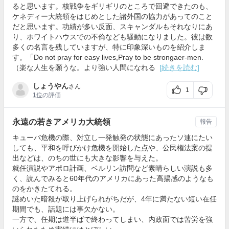
ると思います。核戦争をギリギリのところで回避できたのも、
ケネディー大統領をはじめとした諸外国の協力があってのこと
だと思います。功績が多い反面、スキャンダルもそれなりにあ
り、ホワイトハウスでの不倫なども騒動になりました。彼は数
多くの名言を残していますが、特に印象深いものを紹介しま
す。「Do not pray for easy lives,Pray to be strongaer-men.
（楽な人生を願うな。より強い人間になれる
[続きを読む]
しょうやん
さん
1
1位
の評価
永遠の若きアメリカ大統領
報告
キューバ危機の際、対立し一発触発の状態にあったソ連にたい
しても、平和を呼びかけ危機を開始した点や、公民権法案の提
出などは、のちの世にも大きな影響を与えた。
就任演説やアポロ計画、ベルリン訪問など素晴らしい演説も多
く、読んでみると60年代のアメリカにあった高揚感のようなも
のをかきたてれる。
謎めいた暗殺が取り上げられがちだが、4年に満たない短い在任
期間でも、話題には事欠かない。
一方で、任期は道半ばで終わってしまい、内政面では苦労を強