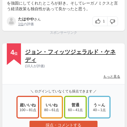
を強固にしてくれたところが好き。そしてレーガノミクスと言
う経済政策も独自性があって良かったと思う。
たはやや
さん
1
1位
の評価
スポンサーリンク
4
ジョン・フィッツジェラルド・ケネ
位
ディ
(10人が評価)
もっと見る
＼ ログインしていなくても採点できます ／
超いいね
いいね
普通
う～ん
100～81点
80～61点
60～41点
40～1点
採点・コメントする