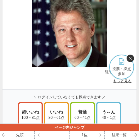
投票・採点
引用元:
Amazon
参加
もっと見る
＼ ログインしていなくても採点できます ／
超いいね
いいね
普通
う～ん
100～81点
80～61点
60～41点
40～1点
ページ内ジャンプ
採点・コメントする
先頭
---
1位
結果一覧