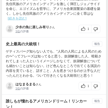
先住民族のアメリカインディアンを激しく弾圧しジェノサイド
を命じ、エゴイズムを哲学に、アメリカ合衆国繁栄の基礎を築
く。しかし先住民族のアメリカインディアンに全く罪はな
[続きを読む]
少水の魚に楽しみ有り
さん
1
1位
の評価
史上最高の大統領！
報告
ゲティスバーグ知らない人でも、"人民の人民による人民のため
の〜"ってフレーズは知ってると思う。奴隷解放した人、暗殺さ
れてしまった人というイメージしかなくて、奴隷解放について
も細かいことは知らない。けど色んなところで出てくる演説の
内容を見ていると、話すこと、人を惹きつけるのが上手な人だ
ったんだとわかる。ついて行きたくなる大統領だと思う！
はなまるまる
さん
1
1位
の評価
誰しもが憧れるアメリカンドリーム！リンカー
報告
ン！