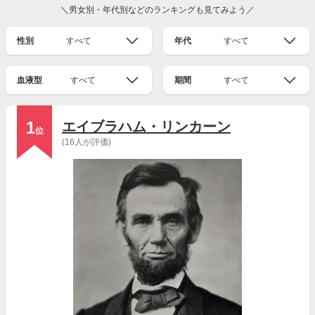
＼男女別・年代別などのランキングも見てみよう／
性別
すべて
年代
すべて
血液型
すべて
期間
すべて
1
エイブラハム・リンカーン
位
(16人が評価)