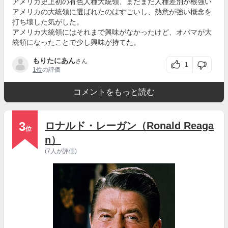
アメリカ史上初の有色人種大統領、まだまだ人種差別が根強い
アメリカの大統領に選ばれたのはすごいし、熱意が強い概念を
打ち壊した気がした。
アメリカ大統領にはそれまで興味がなかったけど、オバマが大
統領になったことで少し興味が持てた。
もりたにあん
さん
1
1位
の評価
コメントをもっと読む
3
ロナルド・レーガン（Ronald Reaga
位
n）
(7人が評価)