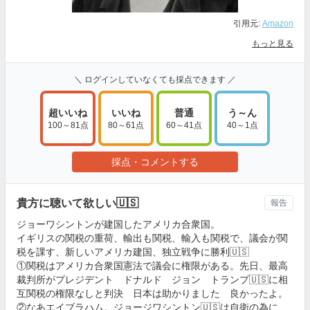
引用元:
Amazon
もっと見る
＼ ログインしていなくても採点できます ／
超いいね
いいね
普通
う～ん
100～81点
80～61点
60～41点
40～1点
採点・コメントする
貴方に聴いて欲しい🇺🇸
報告
ジョーワシントンが建国したアメリカ合衆国。
イギリスの関税の重荷、輸出も関税、輸入も関税で、議会が関
税を課す、新しいアメリカ建国、独立戦争に勝利🇺🇸
①関税はアメリカ合衆国憲法で議会に権限がある。先日、最高
裁判所がプレジデント ドナルド ジョン トランプ🇺🇸に相
互関税の権限なしと判決 日本は助かりました 良かったよ。
②なあエイブラハム。ジョージワシントン🇺🇸は自衛の為に、