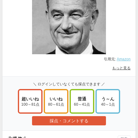
引用元:
Amazon
もっと見る
＼ ログインしていなくても採点できます ／
超いいね
いいね
普通
う～ん
100～81点
80～61点
60～41点
40～1点
採点・コメントする