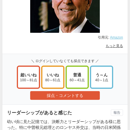
引用元:
Amazon
もっと見る
＼ ログインしていなくても採点できます ／
超いいね
いいね
普通
う～ん
100～81点
80～61点
60～41点
40～1点
採点・コメントする
リーダーシップがあると感じた
報告
幼い頃に見た記憶では、決断力とリーダーシップがある様に思
った。特に中曽根元総理とのロンヤス外交は、当時の日米関係