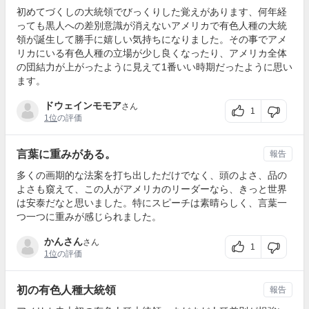
初めてづくしの大統領でびっくりした覚えがあります、何年経
っても黒人への差別意識が消えないアメリカで有色人種の大統
領が誕生して勝手に嬉しい気持ちになりました。その事でアメ
リカにいる有色人種の立場が少し良くなったり、アメリカ全体
の団結力が上がったように見えて1番いい時期だったように思い
ます。
ドウェインモモア
さん
1
1位
の評価
言葉に重みがある。
報告
多くの画期的な法案を打ち出しただけでなく、頭のよさ、品の
よさも窺えて、この人がアメリカのリーダーなら、きっと世界
は安泰だなと思いました。特にスピーチは素晴らしく、言葉一
つ一つに重みが感じられました。
かんさん
さん
1
1位
の評価
初の有色人種大統領
報告