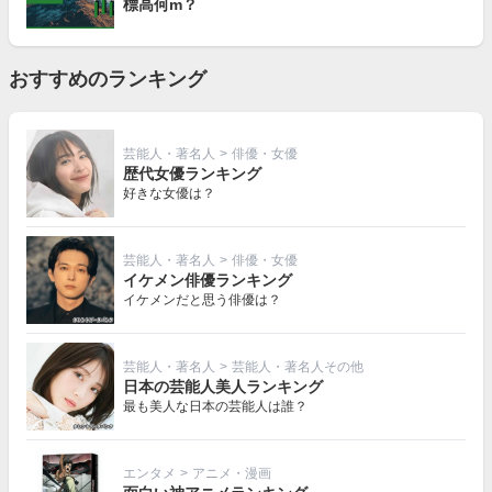
標高何m？
おすすめのランキング
芸能人・著名人
>
俳優・女優
歴代女優ランキング
好きな女優は？
芸能人・著名人
>
俳優・女優
イケメン俳優ランキング
イケメンだと思う俳優は？
芸能人・著名人
>
芸能人・著名人その他
日本の芸能人美人ランキング
最も美人な日本の芸能人は誰？
エンタメ
>
アニメ・漫画