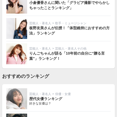
小倉優香さんに聞いた「グラビア撮影でやらかし
ちゃったことランキング」
芸能人・著名人
>
歌手・ミュージシャン
板野友美さんが伝授！「体型維持におすすめの方
法」ランキング
芸能人・著名人
>
芸能人・著名人その他
りんごちゃんが語る「10年前の自分に“贈る言
葉”」ランキング！
おすすめのランキング
芸能人・著名人
>
俳優・女優
歴代女優ランキング
好きな女優は？