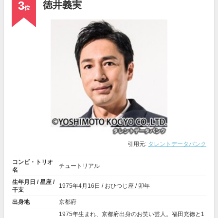
3
徳井義実
位
引用元:
タレントデータバンク
コンビ・トリオ
チュートリアル
名
生年月日 / 星座 /
1975年
4月16日
/ おひつじ座 / 卯年
干支
出身地
京都府
1975年生まれ、京都府出身のお笑い芸人。福田充徳と1