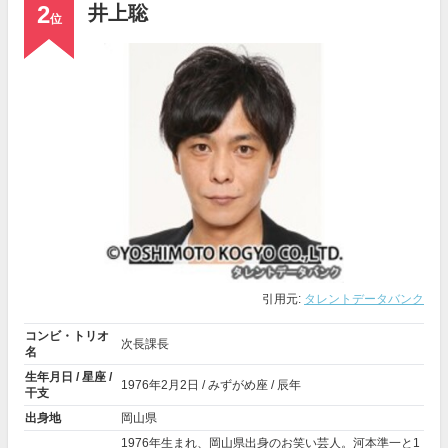
2
井上聡
位
引用元:
タレントデータバンク
コンビ・トリオ
次長課長
名
生年月日 / 星座 /
1976年
2月2日
/ みずがめ座 / 辰年
干支
出身地
岡山県
1976年生まれ、岡山県出身のお笑い芸人。河本準一と1