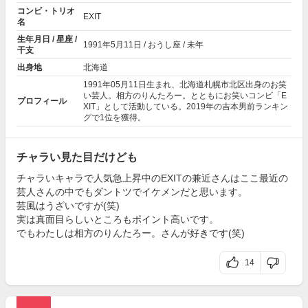
コンビ・トリオ
EXIT
名
生年月日 / 星座 /
1991年
5月11日
/ おうし座 / 未年
干支
出身地
北海道
1991年05月11日生まれ、北海道札幌市北区出身のお笑
い芸人。相方のりんたろー。とともにお笑いコンビ「E
プロフィール
XIT」として活動している。2019年の吉本男前ランキン
グで1位を獲得。
チャラい見た目だけども
チャラいキャラで人気急上昇中のEXITの兼近さんはここ最近の
芸人さんの中でもダントツでイケメンだと思います。
芸風はうざいですが(笑)
実は真面目らしいところもポイント高いです。
でもわたしは相方のりんたろー。さんが好きです(笑)
14