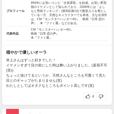
994年にお笑いコンビ「次長課長」を結成。お笑い界屈
指のイケメンとして知られており、2008年には「よし
プロフィール
もと男前ランキング」(第9回)第1位で殿堂入りを果たし
ている一方、天然なキャラクターでも有名。主な出演作
は、CM『モンスターハンター4G』、映画『
日常 恋の
声
』、本『ファミ通』などがある。
CM『モンスターハンター4G』
代表作品
映画『日常 恋の声』
本『ファミ通』
穏やかで優しいオーラ
井上さんはずっと好きでした！
イケメンすぎて目の前にした時は舞い上がりました。(直視不可
(笑))
ちょっと抜けてるというか、天然さんなところも可愛くて見た
目とのギャップがたまりません(笑)
わたしとしてはオタクなところもポイント高しです(笑)
8