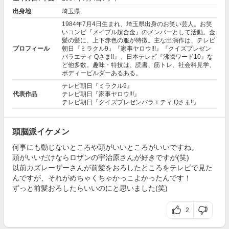
出身地
埼玉県
1984年7月4日生まれ、埼玉県出身のお笑い芸人。お笑
いコンビ『メイプル超合金』のメンバーとして活動。金
髪の髪に、上下赤色の服が特徴。主な出演作は、テレビ
プロフィール
朝日『ミラクル9』『家事ヤロウ!!!』『クイズプレゼン
バラエティ Qさま!!』、日本テレビ『沸騰ワード10』な
ど他多数。趣味・特技は、読書、筋トレ、社会科見学、
ボディービルダーあるある。
テレビ朝日『ミラクル9』
代表作品
テレビ朝日『家事ヤロウ!!!』
テレビ朝日『クイズプレゼンバラエティ Qさま!!』
頭脳派イケメン
何事にも動じないところや頭がいいところがいいですね。
頭がいいだけならロザンの宇治原さんが好きですが(笑)
以前カズレーザーさんが前髪をおろしたところをテレビで見た
んですが、それがめちゃくちゃかっこよかったんです！
ずっと前髪おろしたらいいのにと思いました(笑)
2