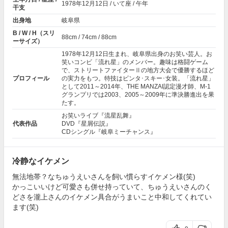
1978年
12月12日
/ いて座 / 午年
干支
出身地
岐阜県
B / W / H（スリ
88cm / 74cm / 88cm
ーサイズ）
1978年12月12日生まれ、岐阜県出身のお笑い芸人。お
笑いコンビ「
流れ星
」のメンバー。趣味は格闘ゲーム
で、ストリートファイターⅡの地方大会で優勝するほど
プロフィール
の実力をもつ。特技はビンタ･スキー･女装。「
流れ星
」
として2011～2014年、THE MANZAI認定漫才師、M-1
グランプリでは2003、2005～2009年に準決勝進出を果
たす。
お笑いライブ『流星乱舞』
代表作品
DVD『星屑伝説』
CDシングル『岐阜ミーチャンス』
冷静なイケメン
無法地帯？なちゅうえいさんを飼い慣らすイケメン様(笑)
かっこいいけど可愛さも併せ持っていて、ちゅうえいさんのく
どさを瀧上さんのイケメン具合がうまいこと中和してくれてい
ます(笑)