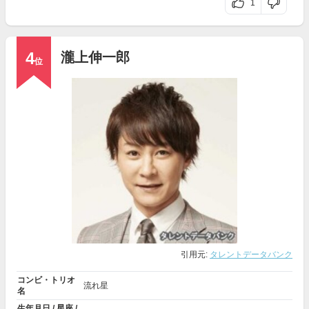
1
4
瀧上伸一郎
位
引用元:
タレントデータバンク
コンビ・トリオ
流れ星
名
生年月日 / 星座 /