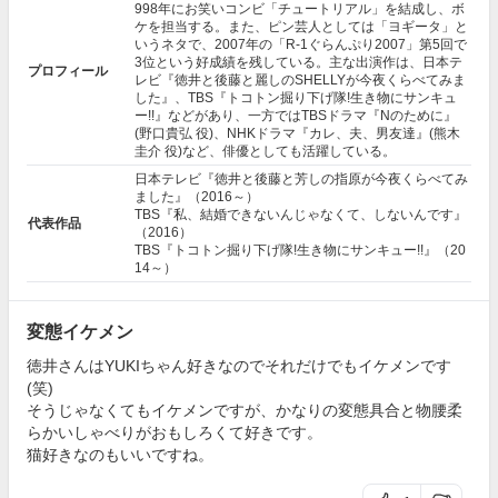
998年にお笑いコンビ「チュートリアル」を結成し、ボ
ケを担当する。また、ピン芸人としては「ヨギータ」と
いうネタで、2007年の「R-1ぐらんぷり2007」第5回で
3位という好成績を残している。主な出演作は、日本テ
プロフィール
レビ『徳井と後藤と麗しのSHELLYが今夜くらべてみま
した』、TBS『トコトン掘り下げ隊!生き物にサンキュ
ー!!』などがあり、一方ではTBSドラマ『
Nのために
』
(野口貴弘 役)、NHKドラマ『
カレ、夫、男友達
』(熊木
圭介 役)など、俳優としても活躍している。
日本テレビ『徳井と後藤と芳しの指原が今夜くらべてみ
ました』（2016～）
TBS『私、結婚できないんじゃなくて、しないんです』
代表作品
（2016）
TBS『トコトン掘り下げ隊!生き物にサンキュー!!』（20
14～）
変態イケメン
徳井さんはYUKIちゃん好きなのでそれだけでもイケメンです
(笑)
そうじゃなくてもイケメンですが、かなりの変態具合と物腰柔
らかいしゃべりがおもしろくて好きです。
猫好きなのもいいですね。