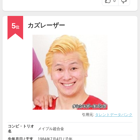
0
5
カズレーザー
位
引用元:
タレントデータバンク
コンビ・トリオ
メイプル超合金
名
生年月日 / 干支
1984年
7月4日
/ 子年