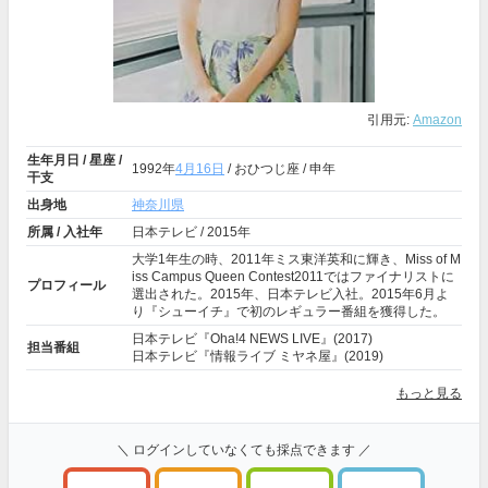
引用元:
Amazon
生年月日 / 星座 /
1992年
4月16日
/ おひつじ座 / 申年
干支
出身地
神奈川県
所属 / 入社年
日本テレビ / 2015年
大学1年生の時、2011年ミス東洋英和に輝き、Miss of M
iss Campus Queen Contest2011ではファイナリストに
プロフィール
選出された。2015年、日本テレビ入社。2015年6月よ
り『シューイチ』で初のレギュラー番組を獲得した。
日本テレビ『Oha!4 NEWS LIVE』(2017)
担当番組
日本テレビ『情報ライブ ミヤネ屋』(2019)
もっと見る
＼ ログインしていなくても採点できます ／