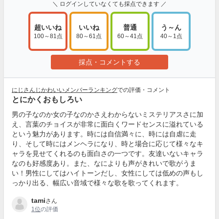
＼ ログインしていなくても採点できます ／
超いいね
いいね
普通
う～ん
100～81点
80～61点
60～41点
40～1点
採点・コメントする
にじさんじかわいいメンバーランキング
での評価・コメント
とにかくおもしろい
男の子なのか女の子なのかさえわからないミステリアスさに加
え、言葉のチョイスが非常に面白くワードセンスに溢れている
という魅力があります。時には自信満々に、時には自虐に走
り、そして時にはメンヘラになり、時と場合に応じて様々なキ
ャラを見せてくれるのも面白さの一つです。友達いないキャラ
なのも好感度あり。また、なによりも声がきれいで歌がうま
い！男性にしてはハイトーンだし、女性にしては低めの声もし
っかり出る、幅広い音域で様々な歌を歌ってくれます。
tami
さん
1位
の評価