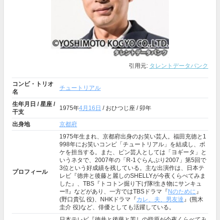
引用元:
タレントデータバンク
コンビ・トリオ
チュートリアル
名
生年月日 / 星座 /
1975年
4月16日
/ おひつじ座 / 卯年
干支
出身地
京都府
1975年生まれ、京都府出身のお笑い芸人。福田充徳と1
998年にお笑いコンビ「チュートリアル」を結成し、ボ
ケを担当する。また、ピン芸人としては「ヨギータ」と
いうネタで、2007年の「R-1ぐらんぷり2007」第5回で
3位という好成績を残している。主な出演作は、日本テ
プロフィール
レビ『徳井と後藤と麗しのSHELLYが今夜くらべてみま
した』、TBS『トコトン掘り下げ隊!生き物にサンキュ
ー!!』などがあり、一方ではTBSドラマ『
Nのために
』
(野口貴弘 役)、NHKドラマ『
カレ、夫、男友達
』(熊木
圭介 役)など、俳優としても活躍している。
日本テレビ『徳井と後藤と芳しの指原が今夜くらべてみ