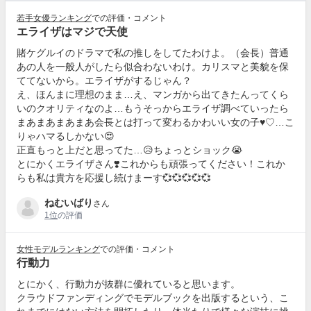
若手女優ランキング
での評価・コメント
エライザはマジで天使
賭ケグルイのドラマで私の推しをしてたわけよ。（会長）普通
あの人を一般人がしたら似合わないわけ。カリスマと美貌を保
ててないから。エライザがするじゃん？
え、ほんまに理想のまま…え、マンガから出てきたんってくら
いのクオリティなのよ…もうそっからエライザ調べていったら
まあまあまあまあ会長とは打って変わるかわいい女の子♥♡…こ
りゃハマるしかない😍
正直もっと上だと思ってた…😥ちょっとショック😭
とにかくエライザさん❣️これからも頑張ってください！これか
らも私は貴方を応援し続けまーす💞💞💞💞💞
ねむいばり
さん
1位
の評価
女性モデルランキング
での評価・コメント
行動力
とにかく、行動力が抜群に優れていると思います。
クラウドファンディングでモデルブックを出版するという、こ