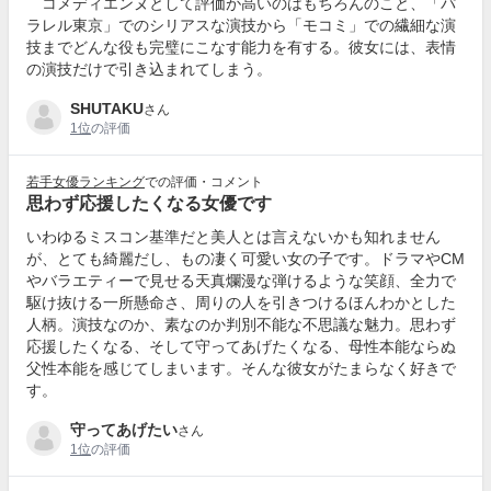
コメディエンヌとして評価が高いのはもちろんのこと、「パ
ラレル東京」でのシリアスな演技から「モコミ」での繊細な演
技までどんな役も完璧にこなす能力を有する。彼女には、表情
の演技だけで引き込まれてしまう。
SHUTAKU
さん
1位
の評価
若手女優ランキング
での評価・コメント
思わず応援したくなる女優です
いわゆるミスコン基準だと美人とは言えないかも知れません
が、とても綺麗だし、もの凄く可愛い女の子です。ドラマやCM
やバラエティーで見せる天真爛漫な弾けるような笑顔、全力で
駆け抜ける一所懸命さ、周りの人を引きつけるほんわかとした
人柄。演技なのか、素なのか判別不能な不思議な魅力。思わず
応援したくなる、そして守ってあげたくなる、母性本能ならぬ
父性本能を感じてしまいます。そんな彼女がたまらなく好きで
す。
守ってあげたい
さん
1位
の評価