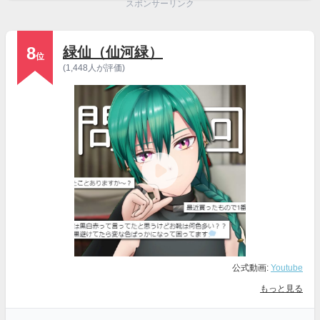
スポンサーリンク
8
緑仙（仙河緑）
位
(1,448人が評価)
公式動画:
Youtube
もっと見る