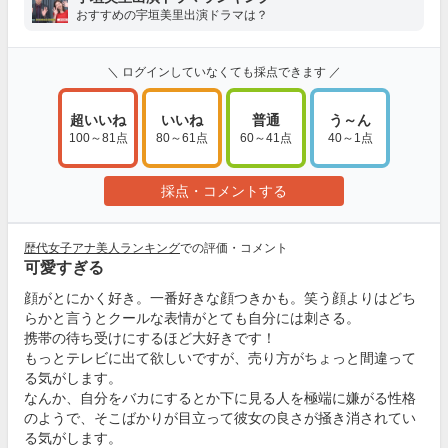
おすすめの宇垣美里出演ドラマは？
＼ ログインしていなくても採点できます ／
超いいね
いいね
普通
う～ん
100～81点
80～61点
60～41点
40～1点
採点・コメントする
歴代女子アナ美人ランキング
での評価・コメント
可愛すぎる
顔がとにかく好き。一番好きな顔つきかも。笑う顔よりはどち
らかと言うとクールな表情がとても自分には刺さる。
携帯の待ち受けにするほど大好きです！
もっとテレビに出て欲しいですが、売り方がちょっと間違って
る気がします。
なんか、自分をバカにするとか下に見る人を極端に嫌がる性格
のようで、そこばかりが目立って彼女の良さが掻き消されてい
る気がします。