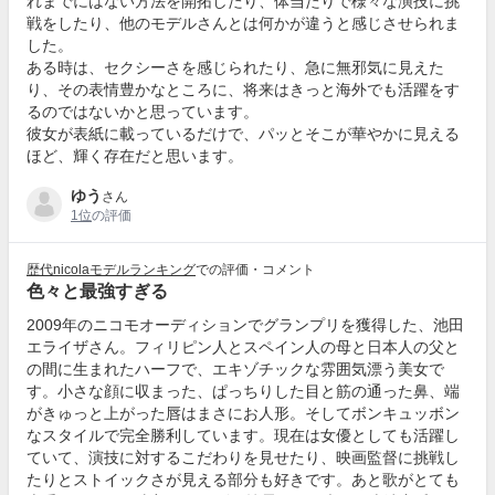
れまでにはない方法を開拓したり、体当たりで様々な演技に挑
戦をしたり、他のモデルさんとは何かが違うと感じさせられま
した。
ある時は、セクシーさを感じられたり、急に無邪気に見えた
り、その表情豊かなところに、将来はきっと海外でも活躍をす
るのではないかと思っています。
彼女が表紙に載っているだけで、パッとそこが華やかに見える
ほど、輝く存在だと思います。
ゆう
さん
1位
の評価
歴代nicolaモデルランキング
での評価・コメント
色々と最強すぎる
2009年のニコモオーディションでグランプリを獲得した、池田
エライザさん。フィリピン人とスペイン人の母と日本人の父と
の間に生まれたハーフで、エキゾチックな雰囲気漂う美女で
す。小さな顔に収まった、ぱっちりした目と筋の通った鼻、端
がきゅっと上がった唇はまさにお人形。そしてボンキュッボン
なスタイルで完全勝利しています。現在は女優としても活躍し
ていて、演技に対するこだわりを見せたり、映画監督に挑戦し
たりとストイックさが見える部分も好きです。あと歌がとても