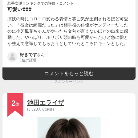
若手女優ランキング
での評価・コメント
可愛い❣️❣️❣️
演技の時にコロコロ変わる表情と雰囲気が圧倒されるほど可愛
い。「彼女は綺麗だった」は相手役の俳優がケンティーだった
のに小芝風花ちゃんがやったら文句が言えないほどの出来に感
動した。やっぱり、ボサボサ頭の時も可愛かったけど急に髪と
か整えて意識してもらおうとしていたところにキュンとした。
好きです
さん
1位
の評価
コメントをもっと読む
スポンサーリンク
2
池田エライザ
位
(3,323人が評価)