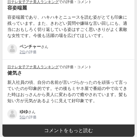
日テレ女子アナ美人ランキング
での評価・コメント
容姿端麗
容姿端麗であり、ハキハキとニュースを読む姿がとても印象に
残っています。また、きわどい質問や嫌味な言い回しにも、適
当におもしろく切り返している姿はすごく思いきりがよく素敵
な女性です。今後も活躍の場を広げてほしいです。
ベンチャー
さん
2位
の評価
日テレ女子アナ美人ランキング
での評価・コメント
健気さ
新入社員の頃、自分の名前が言いづらかったのを頑張って言っ
ていたのが印象的です。その後もミヤネ屋で番組の中で出てき
た時はおっさんから美人に変わるので癒やされています。髪も
短い方が元気があるように見えて好印象です。
ゆゆ
さん
5位
の評価
コメントをもっと読む