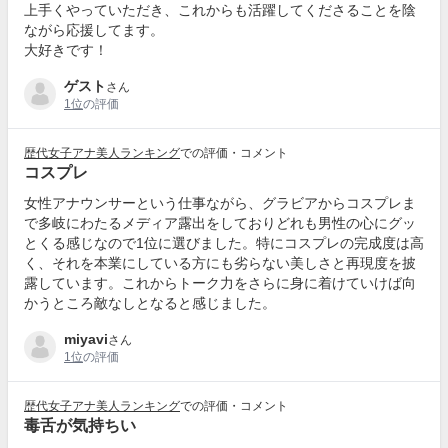
上手くやっていただき、これからも活躍してくださることを陰
ながら応援してます。
大好きです！
ゲスト
さん
1位
の評価
歴代女子アナ美人ランキング
での評価・コメント
コスプレ
女性アナウンサーという仕事ながら、グラビアからコスプレま
で多岐にわたるメディア露出をしておりどれも男性の心にグッ
とくる感じなので1位に選びました。特にコスプレの完成度は高
く、それを本業にしている方にも劣らない美しさと再現度を披
露しています。これからトーク力をさらに身に着けていけば向
かうところ敵なしとなると感じました。
miyavi
さん
1位
の評価
歴代女子アナ美人ランキング
での評価・コメント
毒舌が気持ちい