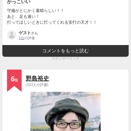
かっこいい
守備がとにかく素晴らしい！！
あと、足も速い！
打ってほしいときに打ってくれる安打の天才！！
ゲスト
さん
1位
の評価
コメントをもっと読む
スポンサーリンク
6
野島裕史
位
(103人が評価)