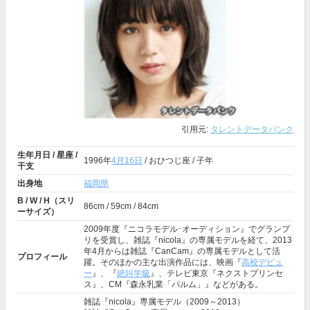
引用元:
タレントデータバンク
生年月日 / 星座 /
1996年
4月16日
/ おひつじ座 / 子年
干支
出身地
福岡県
B / W / H（スリ
86cm / 59cm / 84cm
ーサイズ）
2009年度『ニコラモデル･オーディション』でグランプ
リを受賞し、雑誌『nicola』の専属モデルを経て、2013
年4月からは雑誌『CanCam』の専属モデルとして活
プロフィール
躍。そのほかの主な出演作品には、映画『
高校デビュ
ー
』、『
絶叫学級
』、テレビ東京『ネクストプリンセ
ス』、CM『森永乳業「パルム」』などがある。
雑誌『nicola』専属モデル（2009～2013）