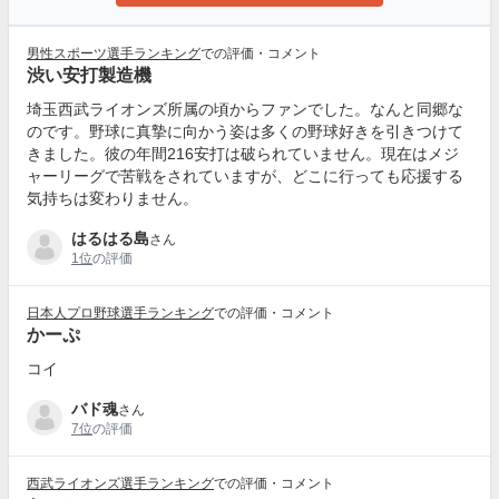
男性スポーツ選手ランキング
での評価・コメント
渋い安打製造機
埼玉西武ライオンズ所属の頃からファンでした。なんと同郷な
のです。野球に真摯に向かう姿は多くの野球好きを引きつけて
きました。彼の年間216安打は破られていません。現在はメジ
ャーリーグで苦戦をされていますが、どこに行っても応援する
気持ちは変わりません。
はるはる島
さん
1位
の評価
日本人プロ野球選手ランキング
での評価・コメント
かーぷ
コイ
バド魂
さん
7位
の評価
西武ライオンズ選手ランキング
での評価・コメント