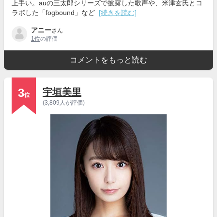
上手い。auの三太郎シリーズで披露した歌声や、米津玄氏とコ
ラボした「fogbound」など
[続きを読む]
アニー
さん
1位
の評価
コメントをもっと読む
3
宇垣美里
位
(3,809人が評価)