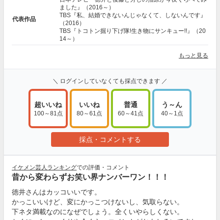
ました』（2016～）
TBS『私、結婚できないんじゃなくて、しないんです』
代表作品
（2016）
TBS『トコトン掘り下げ隊!生き物にサンキュー!!』（20
14～）
もっと見る
＼ ログインしていなくても採点できます ／
超いいね
いいね
普通
う～ん
100～81点
80～61点
60～41点
40～1点
採点・コメントする
イケメン芸人ランキング
での評価・コメント
昔から変わらずお笑い界ナンバーワン！！！
徳井さんはカッコいいです。
かっこいいけど、変にかっこつけないし、気取らない。
下ネタ満載なのになぜでしょう。全くいやらしくない。