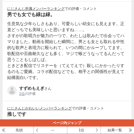
にじさんじ所属メンバーランキング
での評価・コメント
男でも女でも緑は緑。
生意気な少年らしさもあり、可愛らしい幼女にも見えます。正
直どっちでも美味しいと思いますね……。
さすがの歌唱力が魅力の一つで、わたしは歌みたで出会ってハ
マりました。動画を開始した瞬間に、男とも女とも取れる中性
的な歌声と表現力に殴られて、いつの間にかループしてます。
歌配信や百曲耐久なども多く、マジで喉どうなってるんだって
思うこともしばしば。
ときどき配信でリスナーを（てえてえで）殺しにかかったりす
るのもご愛嬌。コラボ配信などでも、相手との関係性が見えて
結構面白いです。
すずめもえぎ
さん
1位
の評価
にじさんじかわいいメンバーランキング
での評価・コメント
推しです
いろんなカバー曲や降り曲を出しているというところからまず
ページ内ジャンプ
入ってとてもいいなと思い色々歌を聞いてから配信に行くと歌
先頭
---
1位
結果一覧