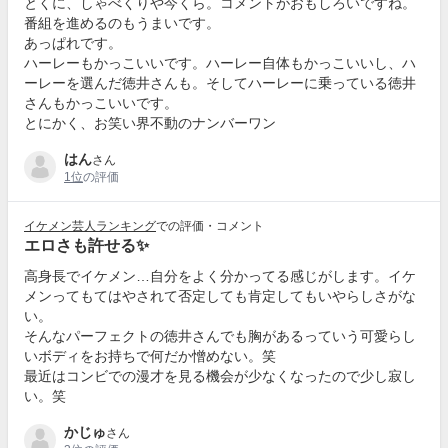
とくに、しゃべくりや今くら。コメントがおもしろいですね。
番組を進めるのもうまいです。
あっぱれです。
ハーレーもかっこいいです。ハーレー自体もかっこいいし、ハ
ーレーを選んだ徳井さんも。そしてハーレーに乗っている徳井
さんもかっこいいです。
とにかく、お笑い界不動のナンバーワン
はん
さん
1位
の評価
イケメン芸人ランキング
での評価・コメント
エロさも許せる✨
高身長でイケメン…自分をよく分かってる感じがします。イケ
メンってもてはやされて否定しても肯定してもいやらしさがな
い。
そんなパーフェクトの徳井さんでも胸があるっていう可愛らし
いボディをお持ちで何だか憎めない。笑
最近はコンビでの漫才を見る機会が少なくなったので少し寂し
い。笑
かじゅ
さん