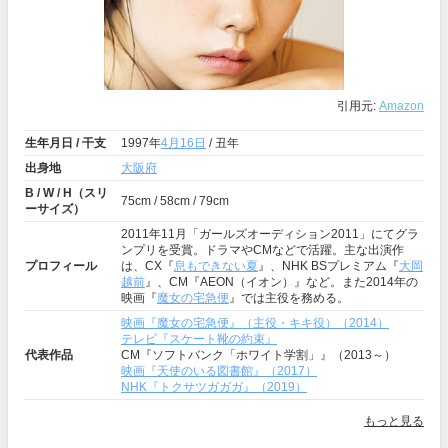
引用元:
Amazon
生年月日 / 干支
1997年
4月16日
/ 丑年
出身地
大阪府
B / W / H（スリ
75cm / 58cm / 79cm
ーサイズ）
2011年11月「ガールズオーディション2011」にてグラ
ンプリを受賞。ドラマやCMなどで活躍。主な出演作
プロフィール
は、CX『
息もできない夏
』、NHK BSプレミアム『
大岡
越前
』、CM『AEON（イオン）』など。また2014年の
映画『
魔女の宅急便
』では主役を務める。
映画『魔女の宅急便』（主役・キキ役）（2014）
テレビ『スケート靴の約束』
代表作品
CM『ソフトバンク「ホワイト学割」』（2013～）
映画『天使のいる図書館』（2017）
NHK『トクサツガガガ』（2019）
もっと見る