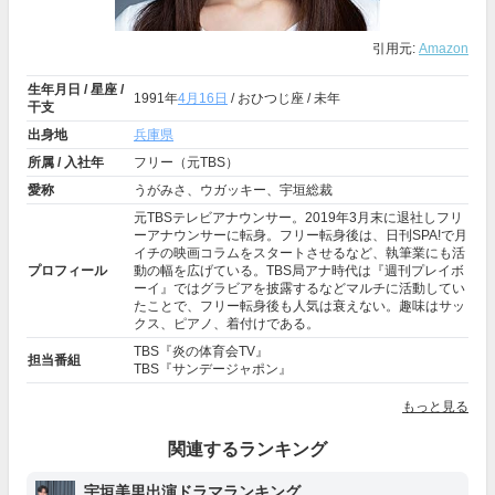
引用元:
Amazon
生年月日 / 星座 /
1991年
4月16日
/ おひつじ座 / 未年
干支
出身地
兵庫県
所属 / 入社年
フリー（元TBS）
愛称
うがみさ、ウガッキー、宇垣総裁
元TBSテレビアナウンサー。2019年3月末に退社しフリ
ーアナウンサーに転身。フリー転身後は、日刊SPA!で月
イチの映画コラムをスタートさせるなど、執筆業にも活
プロフィール
動の幅を広げている。TBS局アナ時代は『週刊プレイボ
ーイ』ではグラビアを披露するなどマルチに活動してい
たことで、フリー転身後も人気は衰えない。趣味はサッ
クス、ピアノ、着付けである。
TBS『炎の体育会TV』
担当番組
TBS『サンデージャポン』
もっと見る
関連するランキング
宇垣美里出演ドラマランキング