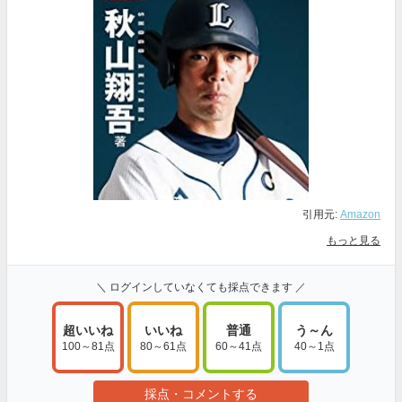
引用元:
Amazon
もっと見る
＼ ログインしていなくても採点できます ／
超いいね
いいね
普通
う～ん
100～81点
80～61点
60～41点
40～1点
採点・コメントする