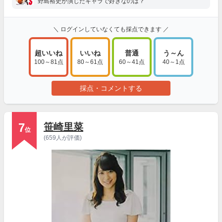
野島裕史が演じたキャラで好きなのは？
＼ ログインしていなくても採点できます ／
超いいね
いいね
普通
う～ん
100～81点
80～61点
60～41点
40～1点
採点・コメントする
7
笹崎里菜
位
(659人が評価)