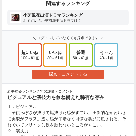
関連するランキング
小芝風花出演ドラマランキング
おすすめの小芝風花出演ドラマは？
＼ ログインしていなくても採点できます ／
超いいね
いいね
普通
う～ん
100～81点
80～61点
60～41点
40～1点
採点・コメントする
若手女優ランキング
での評価・コメント
ビジュアルと演技力を兼ね備えた稀有な存在
１．ビジュアル
子供っぽさが抜けて垢抜けた感がすごい。圧倒的なかわいさ
に美貌がプラス。透明感が半端なく可憐な笑顔に癒される。そ
れでいてブサイクな役を厭わないところがすごい。
２．演技力