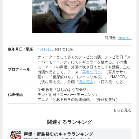
引用元:
Amazon
生年月日 / 星座
4月16日
/ おひつじ座
ナレーターとして多くのテレビに出演。テレビ朝日『ス
ーパーモーニング』にてレギュラーを務める。その他
に、アニメの声優、外画の吹き替えとしても活躍。主な
プロフィール
出演作品として、アニメ『
美鳥の日々
』（宮原オサム
役）、『魔探偵ロキ』（フェンリル役）、『MAJOR』
（沢村涼太役）、外画『
流星花園
』（西方役）など。
NHK教育『はじめよう英会話』
代表作品
テレビ朝日『スーパー･モーニング』
アニメ『とある科学の超電磁砲』（介旅初矢役）
もっと見る
関連するランキング
声優・野島裕史のキャラランキング