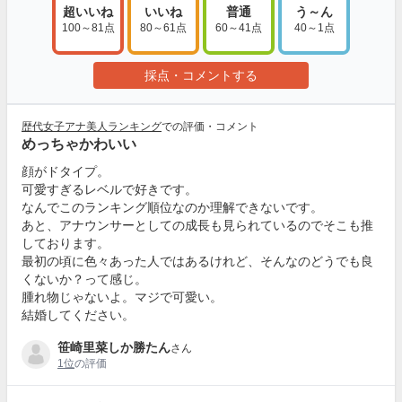
超いいね
いいね
普通
う～ん
100～81点
80～61点
60～41点
40～1点
採点・コメントする
歴代女子アナ美人ランキング
での評価・コメント
めっちゃかわいい
顔がドタイプ。
可愛すぎるレベルで好きです。
なんでこのランキング順位なのか理解できないです。
あと、アナウンサーとしての成長も見られているのでそこも推
しております。
最初の頃に色々あった人ではあるけれど、そんなのどうでも良
くないか？って感じ。
腫れ物じゃないよ。マジで可愛い。
結婚してください。
笹崎里菜しか勝たん
さん
1位
の評価