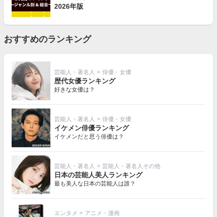
2026年版
おすすめのランキング
芸能人・著名人
>
俳優・女優
歴代女優ランキング
好きな女優は？
芸能人・著名人
>
俳優・女優
イケメン俳優ランキング
イケメンだと思う俳優は？
芸能人・著名人
>
芸能人・著名人その他
日本の芸能人美人ランキング
最も美人な日本の芸能人は誰？
エンタメ
>
アニメ・漫画