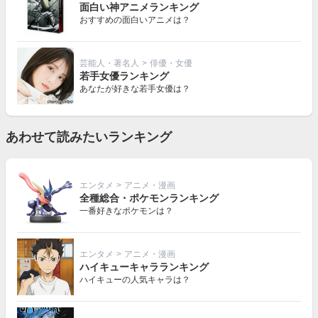
面白い神アニメランキング
おすすめの面白いアニメは？
芸能人・著名人
>
俳優・女優
若手女優ランキング
あなたが好きな若手女優は？
あわせて読みたいランキング
エンタメ
>
アニメ・漫画
全種総合・ポケモンランキング
一番好きなポケモンは？
エンタメ
>
アニメ・漫画
ハイキューキャラランキング
ハイキューの人気キャラは？