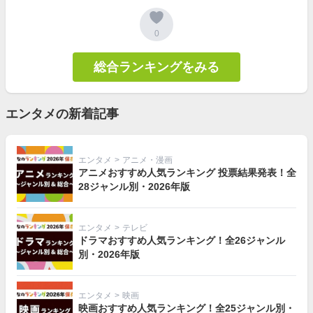
0
総合ランキングをみる
エンタメの新着記事
エンタメ
>
アニメ・漫画
アニメおすすめ人気ランキング 投票結果発表！全
28ジャンル別・2026年版
エンタメ
>
テレビ
ドラマおすすめ人気ランキング！全26ジャンル
別・2026年版
エンタメ
>
映画
映画おすすめ人気ランキング！全25ジャンル別・