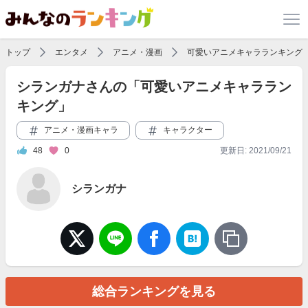
トップ
エンタメ
アニメ・漫画
可愛いアニメキャラランキング
シランガナさんの「可愛いアニメキャララン
キング」
アニメ・漫画キャラ
キャラクター
48
0
更新日: 2021/09/21
シランガナ
総合ランキングを見る