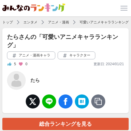
トップ
エンタメ
アニメ・漫画
可愛いアニメキャラランキング
たらさんの「可愛いアニメキャラランキン
グ」
アニメ・漫画キャラ
キャラクター
5
0
更新日: 2024/01/21
たら
総合ランキングを見る