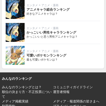
エンタメ
>
アニメ・漫画
アニメキャラ総合ランキング
好きなアニメキャラは？
エンタメ
>
アニメ・漫画
かっこいい男性キャラランキング
かっこいいと思う男性アニメキャラは？
エンタメ
>
アニメ・漫画
可愛いポケモンランキング
最も可愛いポケモンは？
みんなのランキング
みんなのランキングとは？
コミュニティガイドライン
順位の決まり方・不正投票につい
運営者情報
て
メディア掲載実績
メディア・報道関係の皆さまへ