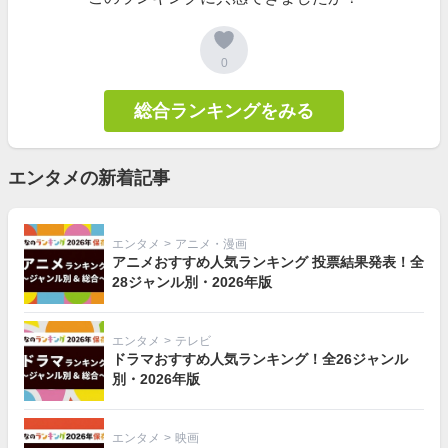
0
総合ランキングをみる
エンタメの新着記事
エンタメ
>
アニメ・漫画
アニメおすすめ人気ランキング 投票結果発表！全
28ジャンル別・2026年版
エンタメ
>
テレビ
ドラマおすすめ人気ランキング！全26ジャンル
別・2026年版
エンタメ
>
映画