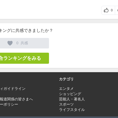
0
キングに共感できましたか？
0
共感
合ランキングをみる
カテゴリ
ィガイドライン
エンタメ
ショッピング
報道関係の皆さまへ
芸能人・著名人
ーポリシー
スポーツ
ライフスタイル