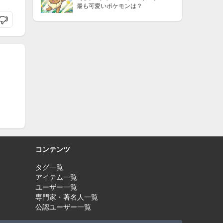
最も可愛いポケモンは？
コンテンツ
タグ一覧
アイテム一覧
ユーザー一覧
専門家・著名人一覧
公認ユーザー一覧