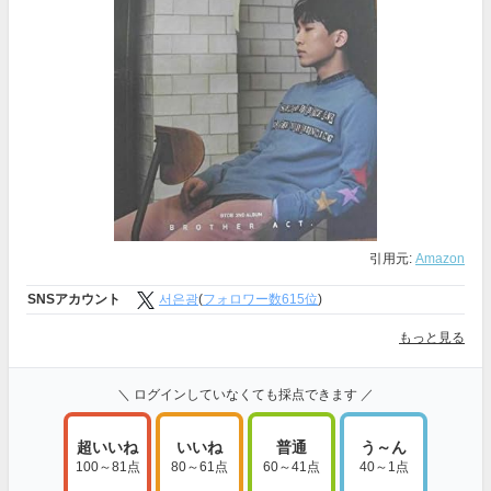
引用元:
Amazon
SNSアカウント
서은광
(
フォロワー数615位
)
もっと見る
＼ ログインしていなくても採点できます ／
超いいね
いいね
普通
う～ん
100～81点
80～61点
60～41点
40～1点