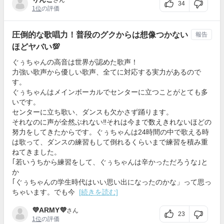
さん
34
1位
の評価
圧倒的な歌唱力！普段のグクからは想像つかない
報告
ほどヤバい💯
ぐぅちゃんの高音は世界が認めた歌声！
力強い歌声から優しい歌声、全てに対応する実力があるので
す。
ぐぅちゃんはメインボーカルでセンターに立つことがとても多
いです。
センターに立ち歌い、ダンスも欠かさず踊ります。
それなのに声が全然ぶれない‼︎それは今まで数えきれないほどの
努力をしてきたからです。ぐぅちゃんは24時間の中で歌える時
は歌って、ダンスの練習もして倒れるくらいまで練習を積み重
ねてきました。
｢若いうちから練習をして、ぐぅちゃんは辛かっただろうな｣と
か
｢ぐぅちゃんの学生時代はいい思い出になったのかな」って思っ
ちゃいます。でも今
[続きを読む]
💜ARMY💜
さん
23
1位
の評価