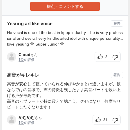
採点・コメントする
Yesung art like voice
報告
He vocal is one of the best in kpop industry....he is very profess
ional and overall very kindhearted idol with unique personality...
love yesung 💙 Super Junior 💙
Cloud
さん
3
1位
の評価
高音がキレキレ
報告
高音が安心して聴いていられる伸びやかさとは違いますが、彼
ならではの音域で、声の特徴を残したまま高音パートを歌い上
げる声が最高です。
高音のビブラートが特に震えて聴こえ、クセになり、何度もリ
ピートしたくなります！
めむめむ
さん
31
1位
の評価