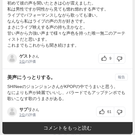
初めて彼の声を聞いたときは心が震えました。
私は男性ですが同性から見ても惚れ惚れする声です。
ライブでパフォーマンスしながら歌っても凄い。
なんなら私はライブの声の方が好きです。
まさにライブ映えする声の持ち主かなと。
甘い声から力強い声まで様々な声色を持った唯一無二のアーテ
ィストだと思います。
これまでもこれからも聞き続けます。
ゲスト
さん
9
1位
の評価
美声にうっとりする。
報告
SHINeeのジョンジョンさんがKPOPの中でうまいと思う。
なによりも声が綺麗でいいし、バラードでもアップテンポでも
歌いこなす歌のうまさがある。
サプリ
さん
61
1位
の評価
コメントをもっと読む