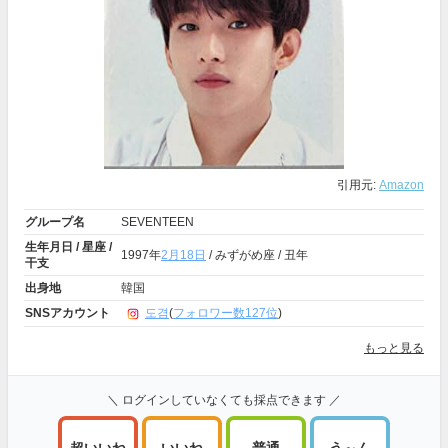
引用元:
Amazon
グループ名
SEVENTEEN
生年月日 / 星座 /
1997年
2月18日
/ みずがめ座 / 丑年
干支
出身地
韓国
SNSアカウント
도겸
(
フォロワー数127位
)
もっと見る
＼ ログインしていなくても採点できます ／