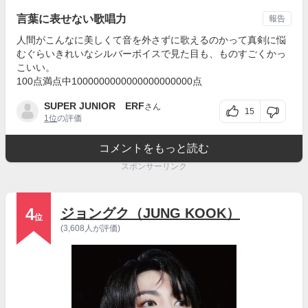
言葉に表せない歌唱力
報告
人間がこんなに美しくて音を外さずに歌えるのかって真剣に悩
むぐらいきれいなシルバーボイスで見た目も、ものすごくかっ
こいい。
100点満点中1000000000000000000000点
SUPER JUNIOR ERF
さん
15
1位
の評価
コメントをもっと読む
スポンサーリンク
4
ジョングク（JUNG KOOK）
位
(3,608人が評価)