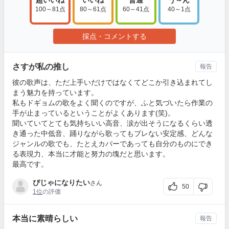
超いいね
いいね
普通
う～ん
100～81点
80～61点
60～41点
40～1点
採点・コメントする
さすが私の推し
報告
彼の歌声は、ただ上手いだけではなくてどこか引き込まれてし
まう魅力を持っています。
私もドギョムの歌をよく聞くのですが、ふと気づいたら作業の
手が止まっているということがよくあります(笑)。
聞いていてとても気持ちいい高音、涙が出そうになるくらい透
き通った中低音、踊りながら歌ってもブレない安定感、どんな
ジャンルの歌でも、たとえカバーであっても自分のものにでき
る表現力、本当に才能と努力の塊だと思います。
最高です。
ぴじゃになりたい
さん
50
1位
の評価
本当に素晴らしい
報告