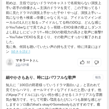
初めは、主役ではないドラマのキャストで名前知らない演技上
手い若手の俳優さん→主演のドラマを見て、この子知ってる！
前に見たドラマの演技上手かった子や！やっぱ、演技上手い→
気になり色々検索→俳優じゃなく元々は、アイドルでメインボ
ーカルの1人だと知る→アイドルしてる時のDOは、どんな感じ
かYouTubeなどで見てみよう→視聴→EXO全体の歌よしダンス
よし顔よしにビックリ‼️→特にDOの歌唱力の高さと歌声に衝撃‼️
←YouTubeでEXOを見まくり、その歌声にすっかり魅了されま
した。
兎に角、何回も聴いていたい声の持ち主です。特に洋楽にはド
ン
[続きを読む]
マキラート
さん
32
1位
の評価
細やかさもあり、時にはパワフルな歌声
報告
知人に「100日の郎君様っていうドラマ面白いよ」と言われて
見てからハマり、オールマイティなアイドルだと思います。他
のKpopアイドルにはいない何か感じさせるミステリアスな雰囲
気が魅力です。そして可愛い🥰見るたびにいつも新鮮な感じが
します☺️ソロ曲のthat's okayやSomebodyもおすすめです。癒