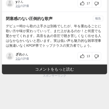
y
さん
17
1位
の評価
閉塞感のない圧倒的な歌声
報告
デビュー時から歌の上手さは別格でしたが、年を重ねるごとに
歌い方や味が変わっていって、まだ上があるのか！と何度でも
驚かせてくれます。高音をあの音圧で聴き苦しくなく出せる人
はなかなかいないと思います。実は低い声も魅力的な雑草理事
は無違いなくKPOP界でトップクラスの実力者でしょう。
ざわ
さん
13
1位
の評価
コメントをもっと読む
スポンサーリンク