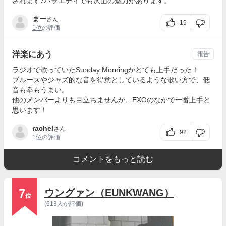
されます♪バラエティでも沢山の魅力があります。
まー
さん
19
1位
の評価
洋楽にあう
報告
ラジオで歌っていたSunday Morningがとても上手だった！
ブルースやジャズ的な音を得意としているような歌い方で、低
音も拳もうまい。
他のメンバーよりも目立ちませんが、EXOのなかで一番上手と
思います！
rachel
さん
92
1位
の評価
コメントをもっと読む
7
ウングァン（EUNKWANG）
位
(613人が評価)