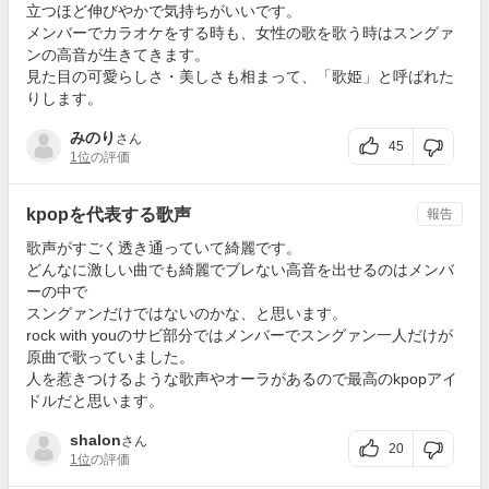
立つほど伸びやかで気持ちがいいです。
メンバーでカラオケをする時も、女性の歌を歌う時はスングァ
ンの高音が生きてきます。
見た目の可愛らしさ・美しさも相まって、「歌姫」と呼ばれた
りします。
みのり
さん
45
1位
の評価
kpopを代表する歌声
報告
歌声がすごく透き通っていて綺麗です。
どんなに激しい曲でも綺麗でブレない高音を出せるのはメンバ
ーの中で
スングァンだけではないのかな、と思います。
rock with youのサビ部分ではメンバーでスングァン一人だけが
原曲で歌っていました。
人を惹きつけるような歌声やオーラがあるので最高のkpopアイ
ドルだと思います。
shalon
さん
20
1位
の評価