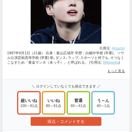
引用元:
Amazon
1997年9月1日（21歳） 出身：釜山広域市 学歴：白楊中学校 (卒業)、ソウ
ル公演芸術高等学校 (卒業) 歌､ダンス､ラップ､スポーツと何でも､そつなく
こなすため「黄金マンネ（末っ子）」と呼ばれる。 (引用元:
Wikipedia
)
もっと見る
＼ ログインしていなくても採点できます ／
超いいね
いいね
普通
う～ん
100～81点
80～61点
60～41点
40～1点
採点・コメントする