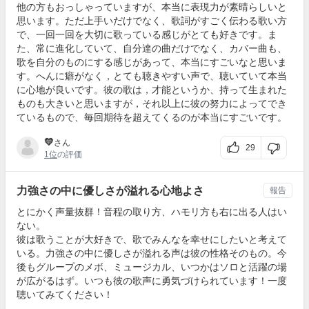
他の方もおっしゃっていますが、本当に表現力が素晴らしいと
思います。ただ上手いだけでなく、歌詞がすごく伝わる歌い方
で、一回一回を大切に歌っている感じがとても好きです。ま
た、常に進化していて、自分達の曲だけでなく、カバー曲も、
歌を自分のものにする感じがあって、本当にすごいなと思いま
す。へんに癖がなく，とても聴きやすい声で、聴いていて本当
に心地が良いです。彼の歌は，才能というか、持って生まれた
ものも大きいと思いますが，それ以上に彼の努力によってでき
ているもので、毎回期待を超えてくるのが本当にすごいです。
💛
さん
29
1位
の評価
力強さの中に優しさが溢れる心地よさ
報告
とにかく声量抜群！音程の取り方、ハモリ方も右に出る人はい
ない。
彼は歌うことが大好きで、歌でみんなを幸せにしたいと考えて
いる。力強さの中に優しさが溢れる声は彼の性格そのもの。今
後もグループのメボ、ミュージカル、いつかはソロと活躍の場
が広がるはず。いつも彼の歌声に勇気づけられています！一度
聴いてみてください！