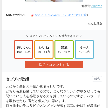
引用元:
Amazon
SNSアカウント
승관 SEUNGKWAN
(
フォロワー数117位
)
もっと見る
＼ ログインしていなくても採点できます ／
超いいね
いいね
普通
う～ん
100～81点
80～61点
60～41点
40～1点
採点・コメントする
セブチの歌姫
報告
とにかく高音と声量が素晴らしいです。
どちらも兼ね備えているので、どんなジャンルの歌を歌っても
聞いている人を感動させる力を持っているのですが、バラード
を歌わせたら1番だと個人的に思います。
時々曲中のラスサビでスングァンが出す高音の伸ばしが鳥肌が