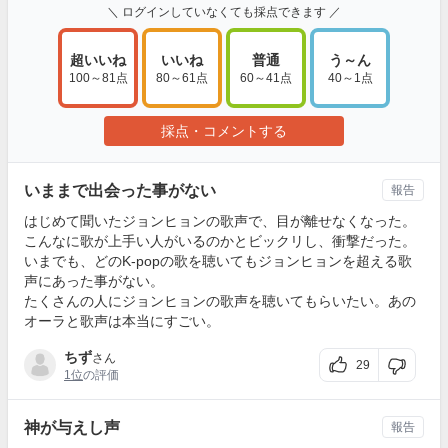
＼ ログインしていなくても採点できます ／
超いいね
いいね
普通
う～ん
100～81点
80～61点
60～41点
40～1点
採点・コメントする
いままで出会った事がない
報告
はじめて聞いたジョンヒョンの歌声で、目が離せなくなった。
こんなに歌が上手い人がいるのかとビックリし、衝撃だった。
いまでも、どのK-popの歌を聴いてもジョンヒョンを超える歌
声にあった事がない。
たくさんの人にジョンヒョンの歌声を聴いてもらいたい。あの
オーラと歌声は本当にすごい。
ちず
さん
29
1位
の評価
神が与えし声
報告