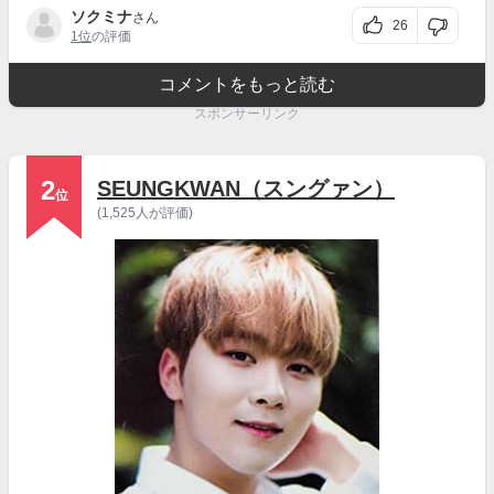
ソクミナ
さん
26
1位
の評価
コメントをもっと読む
スポンサーリンク
2
SEUNGKWAN（スングァン）
位
(1,525人が評価)