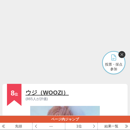
投票・採点
参加
8
ウジ（WOOZI）
位
(865人が評価)
ページ内ジャンプ
先頭
---
1位
結果一覧