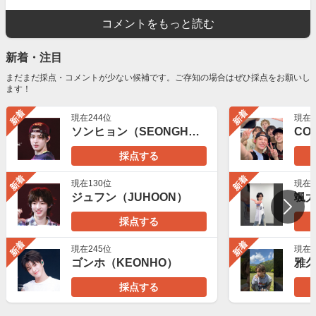
コメントをもっと読む
新着・注目
まだまだ採点・コメントが少ない候補です。ご存知の場合はぜひ採点をお願いし
ます！
新着
新着
現在244位
現在1
ソンヒョン（SEONGHYEON）
COR
採点する
新着
新着
現在130位
現在2
ジュフン（JUHOON）
颯太
採点する
新着
新着
現在245位
現在2
ゴンホ（KEONHO）
雅久
採点する