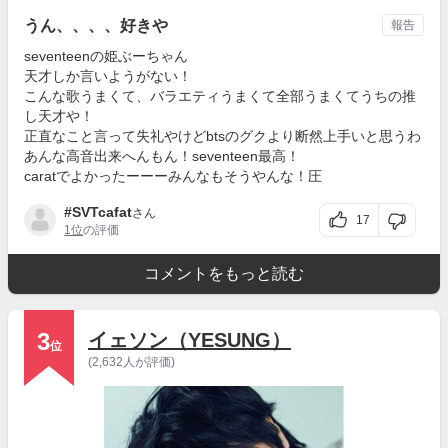
うん、、、、好きや
報告
seventeenの姫ぶーちゃん
天才しか言いようがない！
こんな歌うまくて、バラエティうまくて全部うまくてうちの推
し天才や！
正直なこと言って失礼やけどbtsのグクより断然上手いと思うわ
あんな高音出来へんもん！seventeen最高！
caratでよかったーーーみんなもそうやんな！圧
#SVTcafat
さん
17
1位
の評価
コメントをもっと読む
3
イェソン（YESUNG）
位
(2,632人が評価)