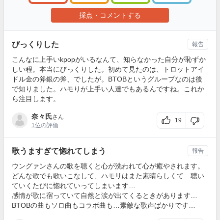
採点・コメントする
びっくりした
報告
こんなに上手いkpopがいるなんて、知らなかった自分が恥ずか
しい程。本当にびっくりした。初めて見たのは、トロットアイ
ドル金の斧銀の斧、でしたが。BTOBというグループなのは後
で知りました。ハモりが上手い人達でもあるんですね。これか
ら注目します。
奈々氏
さん
19
1位
の評価
歌うますぎて惚れてしまう
報告
ウングァンさんの歌を聴くと心が洗われて心が癒やされます。
どんな歌でも歌いこなして、ハモリはまた素晴らしくて…聴い
ていくたびに惚れていってしまいます…
感情が歌に宿っていて自然と涙が出てくるときがあります…
BTOBの曲もソロ曲もコラボ曲も…素敵な歌声ばかりです…