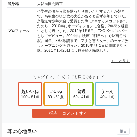
出身地
大韓民国高陽市
小学生の頃から歌を歌ったり聴いたりすることが好き
で、高校生の頃は歌の大会があると必ず参加していた。
京畿道青少年大会で受賞した際にSMからスカウトされ
たのち、2010年にオーディションに合格。2年間を練習
プロフィール
生として過ごした。2012年4月8日、EXO-Kのメンバー
としてデビュー。2014年に映画『明日へ』で映画初出
演。同年、KBS歌謡祭で『アナと雪の女王』の王子に扮
しオープニングを飾った。2019年7月1日に軍隊早期入
隊。2021年1月25日に兵役を終え除隊した。
もっと見る
＼ ログインしていなくても採点できます ／
超いいね
いいね
普通
う～ん
100～81点
80～61点
60～41点
40～1点
採点・コメントする
耳に心地良い
報告