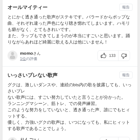
オールマイティー
報告
とにかく透き通った歌声がステキです。バラードからポップな
曲、それぞれ違った声色になり聴き惚れてしまいます。ハモリ
も癖がなく、とてもきれいです。
また、ラップもできてしまうのが本当にすごいと思います。踊
りながらあれほど綺麗に歌える人は他にいません！
momo
さん
133
1位
の評価
いっさいブレない歌声
報告
グクは、激しいダンスや、連続のbts内の歌を披露しても、いっ
さいブレ
ない歌声には、すごい努力していたと言うことが分かった。
ランニングマシーン、筋トレ、での発声練習。
このような努力をしていないと、透き通った声、誰にでもヒィ
ットする、
優しく、力強いグクの歌声は、いつになっても、私にヒィット
する歌声であることでしょう。
りんご