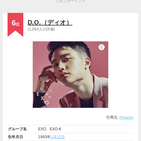
スポンサーリンク
6
D.O.（ディオ）
位
(1,064人が評価)
引用元:
Amazon
グループ名
EXO、EXO-K
生年月日
1993年
1月12日