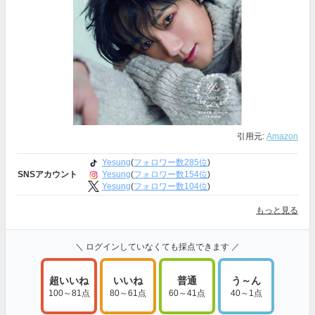
引用元:
Amazon
Yesung
(
フォロワー数285位
)
Yesung
(
フォロワー数154位
)
SNSアカウント
Yesung
(
フォロワー数104位
)
もっと見る
＼ ログインしていなくても採点できます ／
超いいね
いいね
普通
う～ん
100～81点
80～61点
60～41点
40～1点