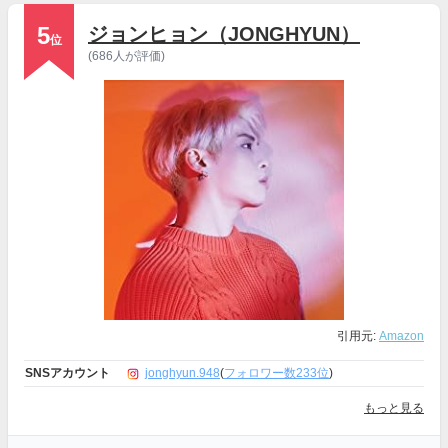
5
ジョンヒョン（JONGHYUN）
位
(686人が評価)
引用元:
Amazon
SNSアカウント
jonghyun.948
(
フォロワー数233位
)
もっと見る