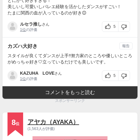
とにかく好きすぎる！
美しいし可愛いしバレエ経験を活かしたダンスがすごい！
たまに関西の血が入っているのが好き😊
ルセラ推し
さん
5
1位
の評価
カズハ大好き
報告
スタイルが良くてダンスが上手‼努力家のところや優しいところ
がめっちゃ好き🤍立っているだけでも美しいです。
KAZUHA LOVE
さん
5
1位
の評価
コメントをもっと読む
スポンサーリンク
8
アヤカ（AYAKA）
位
(1,563人が評価)