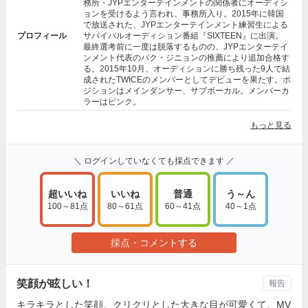
務所・JYPエンターテインメントの関係者にオーディシ
ョンを受けるよう言われ、事務所入り。2015年に韓国
で放送された、JYPエンターテインメント練習生による
プロフィール
サバイバルオーディション番組『SIXTEEN』に出演。
最終選考前に一度は脱落するものの、JYPエンターテイ
ンメント代表のパク・ジニョンの推薦により追加合格す
る。2015年10月、オーディションに勝ち残った9人で結
成されたTWICEのメンバーとしてデビューを果たす。ポ
ジションはメインダンサー、サブボーカル。メンバーカ
ラーはピンク。
もっと見る
＼ ログインしていなくても採点できます ／
超いいね
いいね
普通
う～ん
100～81点
80～61点
60～41点
40～1点
採点・コメントする
笑顔が眩しい！
報告
キラキラとした笑顔、クリクリとした大きな目が可愛くて、MV