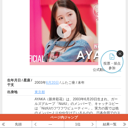
投票・採点
参加
公式動画:
Youtube
生年月日 / 星座 /
2003年
6月20日
/ ふたご座 / 未年
干支
出身地
東京都
AYAKA（新井彩花）は、2003年6月20日生まれ、ガー
ルズグループ「NiziU」のメンバーで、キャッチコピー
は「NiziUのフワフワビューティー」。実力の面では他
のメンバーよりやや欠けているものの、日本合宿でのス
ター性テストでは「少し変わったテニス講座」を披露
ページ内ジャンプ
プロフィール
し、プロデューサーであるJ.Y.パーク氏の心を掴みキュ
先頭
---
1位
結果一覧
ーブを獲得した。彼女にしかない不思議な魅力や誠実な