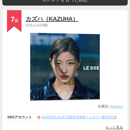
7
カズハ（KAZUHA）
位
(135人が評価)
引用元:
Amazon
SNSアカウント
KAZUHA of LE SSERAFIM
(
フォロワー数163位
)
もっと見る