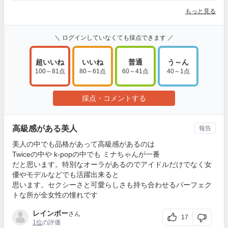
もっと見る
＼ ログインしていなくても採点できます ／
超いいね
いいね
普通
う～ん
100～81点
80～61点
60～41点
40～1点
採点・コメントする
高級感がある美人
報告
美人の中でも品格があって高級感があるのは
Twiceの中や k-popの中でも ミナちゃんが一番
だと思います。特別なオーラがあるのでアイドルだけでなく女
優やモデルなどでも活躍出来ると
思います。セクシーさと可愛らしさも持ち合わせるパーフェク
トな所が全女性の憧れです
レインボー
さん
17
1位
の評価