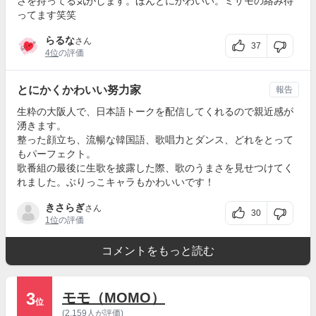
さを持ってる気がします。ほんとにかわいい。ミサモの絡み待
ってます笑笑
らるな
さん
37
4位
の評価
とにかくかわいい努力家
報告
生粋の大阪人で、日本語トークを配信してくれるので親近感が
湧きます。
整った顔立ち、流暢な韓国語、歌唱力とダンス、どれをとって
もパーフェクト。
歌番組の最後に生歌を披露した際、歌のうまさを見せつけてく
れました。ぶりっこキャラもかわいいです！
きさらぎ
さん
30
1位
の評価
コメントをもっと読む
3
モモ（MOMO）
位
(2,159人が評価)