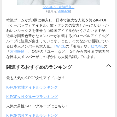
SAKURA（宮脇咲良）
(引用元:
Amazon
)
韓流ブームが第3期に突入し、日本で絶大な人気を誇るK-POP
（ケーポップ）アイドル。歌・ダンスの実力とかっこいい・か
わいいルックスを併せもつ韓国アイドルがたくさんいますが、
近年は国際色豊かなメンバーが在籍するグローバルアイドルグ
ループに注目が集まっています。また、そのなかで活躍してい
る日本人メンバーも大人気。
TWICE
の「モモ」や、
IZ*ONE
の
「
宮脇咲良
」、ONFの「ユー」など、女性から男性まで魅力的
な日本人メンバーがこのほかにも大勢活躍しています。
関連するおすすめのランキング
最も人気のK-POP女性アイドルは？
K-POP女性アイドルランキング
K-POP女性グループランキング
人気の男性K-POPグループはこちら！
K-POP男性アイドルランキング