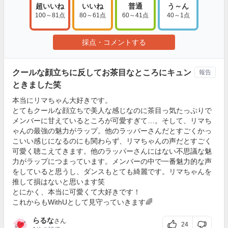
超いいね
いいね
普通
う～ん
100～81点
80～61点
60～41点
40～1点
採点・コメントする
クールな顔立ちに反してお茶目なところにキュン
報告
ときました笑
本当にリマちゃん大好きです。
とてもクールな顔立ちで美人な感じなのに茶目っ気たっぷりで
メンバーに甘えているところが可愛すぎて…。そして、リマち
ゃんの最強の魅力がラップ。他のラッパーさんだとすごくかっ
こいい感じになるのにも関わらず、リマちゃんの声だとすごく
可愛く聴こえてきます。他のラッパーさんにはない不思議な魅
力がラップにつまっています。メンバーの中で一番魅力的な声
をしていると思うし、ダンスもとても綺麗です。リマちゃんを
推して損はないと思います笑
とにかく、本当に可愛くて大好きです！
これからもWithUとして見守っていきます🌈
らるな
さん
24