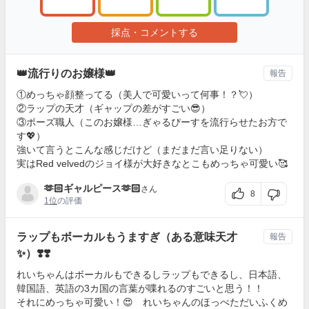
採点・コメントする
👑流行りのお嬢様👑
報告
①めっちゃ顔整ってる（美人で可愛いって何事！？💘）
②ラップの天才（ギャップの差がすごい😎）
③ポーズ職人（このお嬢様…ぎゃるぴーすを流行らせたお方で
す💖）
強いて言うとこんな感じだけど（まだまだ言い足りない）
実はRed velvedのジョイ様が大好きなとこもめっちゃ可愛い🥰
🫶🏻ギャルピース🫶🏻
さん
8
1位
の評価
ラップもボーカルもうますぎ（ある意味天才
報告
✨）❣️❣️
れいちゃんはボーカルもできるしラップもできるし、日本語、
韓国語、英語の3カ国の言葉が喋れるのすごいと思う！！
それにめっちゃ可愛い！😍 れいちゃんのほっぺただいふくめ