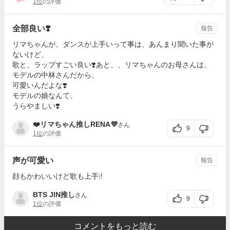
1位
の評価
全部良い❣️
報告
リマちゃんが、ダンスが上手いって事は、あんまり聞いた事が
ないけど、
歌と、ラップすごい良い❣️あと、、リマちゃんのお母さんは、
モデルの中林さんだから、
可愛いんだよな❣️
モデルの娘なんて、
うらやましい❣️
❤️リマちゃん推しRENA💜
さん
9
1位
の評価
声が可愛い
報告
顔もかわいいけど歌も上手❕!
BTS JIN推し
さん
9
1位
の評価
コメントをもっと読む