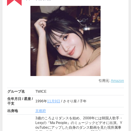
引用元:
Amazon
グループ名
TWICE
生年月日 / 星座 /
1996年
11月9日
/ さそり座 / 子年
干支
出身地
京都府
3歳のころよりダンスを始め、2008年には韓国人歌手・
Lexyの『Ma People』のミュージックビデオに出演。Y
ouTubeにアップした自身のダンス動画を見た現所属事