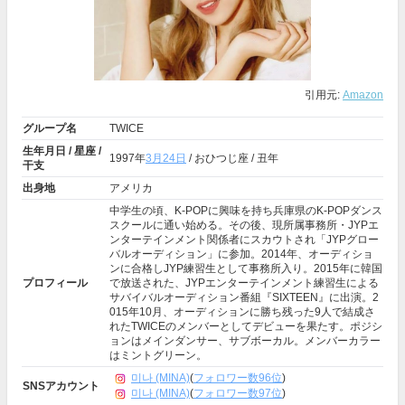
引用元:
Amazon
グループ名
TWICE
生年月日 / 星座 /
1997年
3月24日
/ おひつじ座 / 丑年
干支
出身地
アメリカ
中学生の頃、K-POPに興味を持ち兵庫県のK-POPダンス
スクールに通い始める。その後、現所属事務所・JYPエ
ンターテインメント関係者にスカウトされ「JYPグロー
バルオーディション」に参加。2014年、オーディショ
ンに合格しJYP練習生として事務所入り。2015年に韓国
プロフィール
で放送された、JYPエンターテインメント練習生による
サバイバルオーディション番組『SIXTEEN』に出演。2
015年10月、オーディションに勝ち残った9人で結成さ
れたTWICEのメンバーとしてデビューを果たす。ポジシ
ョンはメインダンサー、サブボーカル。メンバーカラー
はミントグリーン。
미나 (MINA)
(
フォロワー数96位
)
SNSアカウント
미나 (MINA)
(
フォロワー数97位
)