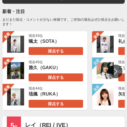
新着・注目
まだまだ採点・コメントが少ない候補です。ご存知の場合はぜひ採点をお願いし
ます！
新着
新着
現在43位
現在5
颯太（SOTA）
礼央
採点する
新着
注目
現在45位
現在2
雅久（GAKU）
ニナ（
採点する
新着
注目
現在44位
現在2
琉楓（RUKA）
矢
採点する
5
レイ（REI / IVE）
位