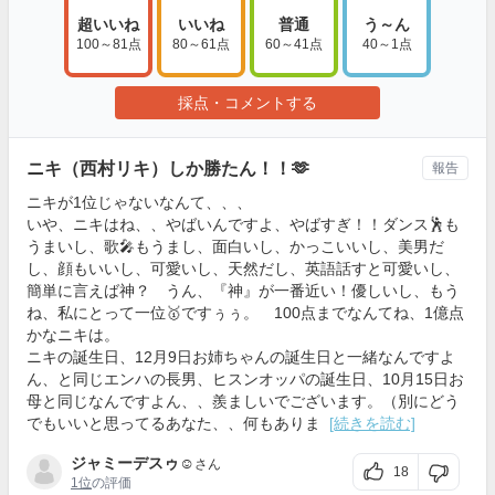
超いいね
いいね
普通
う～ん
100～81点
80～61点
60～41点
40～1点
採点・コメントする
ニキ（西村リキ）しか勝たん！！🫶
報告
ニキが1位じゃないなんて、、、
いや、ニキはね、、やばいんですよ、やばすぎ！！ダンス🕺も
うまいし、歌🎤もうまし、面白いし、かっこいいし、美男だ
し、顔もいいし、可愛いし、天然だし、英語話すと可愛いし、
簡単に言えば神？ うん、『神』が一番近い！優しいし、もう
ね、私にとって一位🥇ですぅぅ。 100点までなんてね、1億点
かなニキは。
ニキの誕生日、12月9日お姉ちゃんの誕生日と一緒なんですよ
ん、と同じエンハの長男、ヒスンオッパの誕生日、10月15日お
母と同じなんですよん、、羨ましいでございます。（別にどう
でもいいと思ってるあなた、、何もありま
[続きを読む]
ジャミーデスゥ☺︎
さん
18
1位
の評価