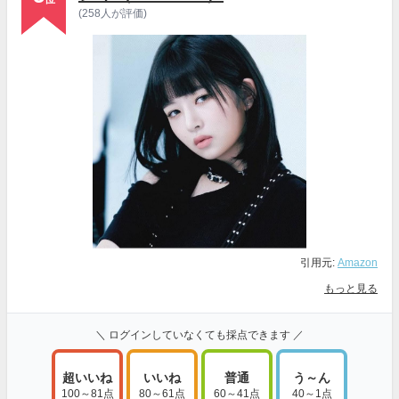
(258人が評価)
引用元:
Amazon
もっと見る
＼ ログインしていなくても採点できます ／
超いいね
いいね
普通
う～ん
100～81点
80～61点
60～41点
40～1点