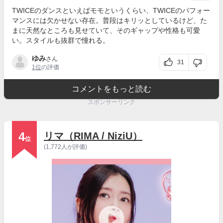
TWICEのダンスといえばモモというくらい、TWICEのパフォー
マンスには欠かせない存在。普段はキリッとしているけど、た
まに天然なところも見せていて、そのギャップや性格も可愛
い。スタイルも抜群で憧れる。
ゆみ
さん
31
1位
の評価
コメントをもっと読む
スポンサーリンク
4
リマ（RIMA / NiziU）
位
(1,772人が評価)