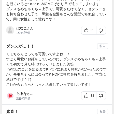
を観ているとついついMOMOばかり目で追ってしまいます…。
ダンスもめちゃくちゃ上手で、可愛さだけでなく、セクシーさ
も持ち合わせた子で、黒髪も金髪もどんな髪型でも似合ってい
て、同じ女性として憧れます！
はなこ
さん
35
1位
の評価
ダンスが…！！
報告
モモちゃんとっても可愛いですよね！！
すごく可愛いお顔をしているのに、ダンスがめちゃくちゃ上手
くて初めて見た時はびっくりしました笑笑
TWICEのことを知るまでK POPにあまり興味がなかったのです
が、モモちゃんに出会ってK POPに興味を持ちました。本当に
感謝です(T ^ T)
これからももっともっと活躍していって欲しいです！
らるな
さん
33
3位
の評価
素直！
報告