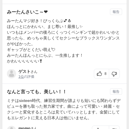
みーたんさいこ～❤
報告
みーたんマジ好き！びっくらぶ💕🐧
ほんっとにかわいい、まじ尊い！最推し✨
いつもはメンバーの後ろにくっつくペンギンで超かわいいかと
思ったら、めっちゃ美しくてセクシーなブラックスワンダンス
がやばかった。
ギャップがとくだい萌え💘
みーたんほんっとにらぶ、一生推します！
かわいいいいいい❣
ゲスト
さん
8
1位
の評価
なんと言っても、美しい！！
報告
ミナはsixteen時代、練習生期間が誰よりも短いにも関わらずデ
ビューを勝ち取った努力家です。曲によって可愛い・綺麗・セ
クシーと変化するところは見ていてハッとします。金髪にして
もエレガントに見える日本人は他にいません。
momo
さん