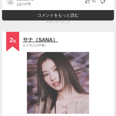
51
1位
の評価
コメントをもっと読む
スポンサーリンク
2
サナ（SANA）
位
(2,178人が評価)