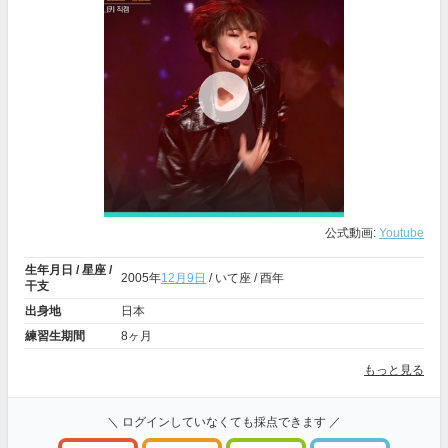
公式動画:
Youtube
生年月日 / 星座 /
2005年
12月9日
/ いて座 / 酉年
干支
出身地
日本
練習生期間
8ヶ月
もっと見る
＼ ログインしていなくても採点できます ／