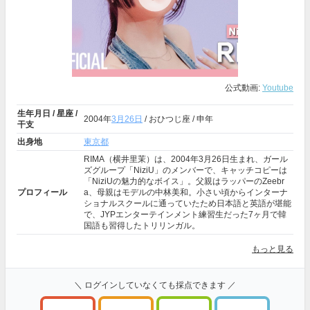
公式動画:
Youtube
生年月日 / 星座 /
2004年
3月26日
/ おひつじ座 / 申年
干支
出身地
東京都
RIMA（横井里茉）は、2004年3月26日生まれ、ガール
ズグループ「NiziU」のメンバーで、キャッチコピーは
「NiziUの魅力的なボイス」。父親はラッパーのZeebr
プロフィール
a、母親はモデルの中林美和。小さい頃からインターナ
ショナルスクールに通っていたため日本語と英語が堪能
で、JYPエンターテインメント練習生だった7ヶ月で韓
国語も習得したトリリンガル。
もっと見る
＼ ログインしていなくても採点できます ／