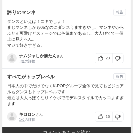
誇りのマンネ
報告
ダンスといえば！ニキでしょ！
まじマンネしかも05なのにダンスうますぎやし、マンネやから
ふだん可愛けどステージでは色気まであるし、大人びてて一個
上に見えへん。
マジで好きすぎる。
ナムジャしか勝たん
さん
23
1位
の評価
すべてがトップレベル
報告
日本人の中でだけでなくK-POPグループ全体で見てもビジュア
ルもダンスもトップレベルです
最近は大人っぽくなりイケボでモデルスタイルでカッコよすぎ
ます
キロロン
さん
16
1位
の評価
コメントをもっと読む