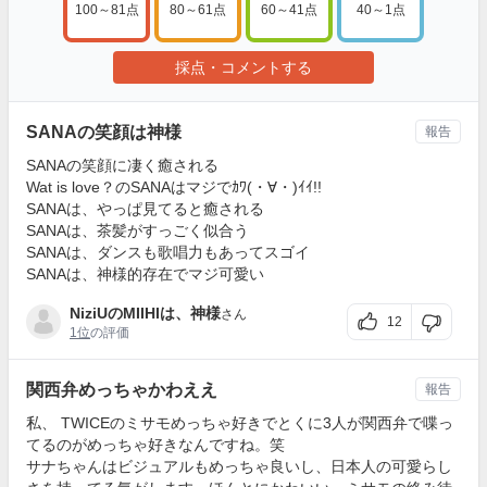
100～81点
80～61点
60～41点
40～1点
採点・コメントする
SANAの笑顔は神様
報告
SANAの笑顔に凄く癒される
Wat is love？のSANAはマジでｶﾜ(・∀・)ｲｲ!!
SANAは、やっぱ見てると癒される
SANAは、茶髪がすっごく似合う
SANAは、ダンスも歌唱力もあってスゴイ
SANAは、神様的存在でマジ可愛い
NiziUのMIIHIは、神様
さん
12
1位
の評価
関西弁めっちゃかわええ
報告
私、 TWICEのミサモめっちゃ好きでとくに3人が関西弁で喋っ
てるのがめっちゃ好きなんですね。笑
サナちゃんはビジュアルもめっちゃ良いし、日本人の可愛らし