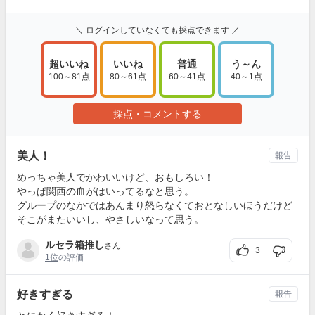
＼ ログインしていなくても採点できます ／
超いいね
いいね
普通
う～ん
100～81点
80～61点
60～41点
40～1点
採点・コメントする
美人！
報告
めっちゃ美人でかわいいけど、おもしろい！
やっぱ関西の血がはいってるなと思う。
グループのなかではあんまり怒らなくておとなしいほうだけど
そこがまたいいし、やさしいなって思う。
ルセラ箱推し
さん
3
1位
の評価
好きすぎる
報告