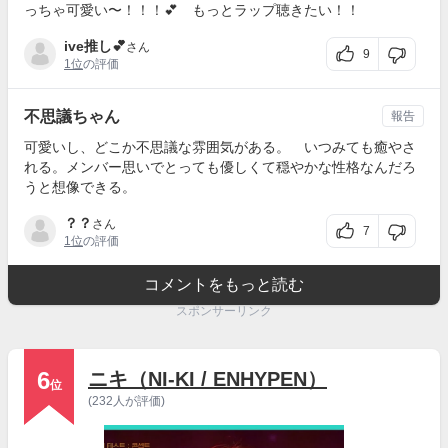
っちゃ可愛い〜！！！💕 もっとラップ聴きたい！！
ive推し💕
さん
9
1位
の評価
不思議ちゃん
報告
可愛いし、どこか不思議な雰囲気がある。 いつみても癒やさ
れる。メンバー思いでとっても優しくて穏やかな性格なんだろ
うと想像できる。
？？
さん
7
1位
の評価
コメントをもっと読む
スポンサーリンク
6
ニキ（NI-KI / ENHYPEN）
位
(232人が評価)