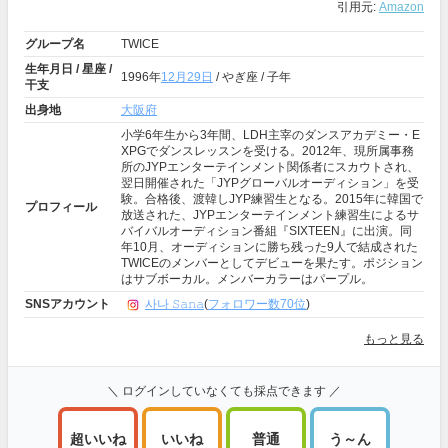
引用元:
Amazon
グループ名
TWICE
生年月日 / 星座 /
1996年
12月29日
/ やぎ座 / 子年
干支
出身地
大阪府
小学6年生から3年間、LDH主宰のダンスアカデミー・E
XPGでダンスレッスンを受ける。2012年、現所属事務
所のJYPエンターテインメント関係者にスカウトされ、
翌日開催された「JYPグローバルオーディション」を受
験。合格後、渡韓しJYP練習生となる。2015年に韓国で
プロフィール
放送された、JYPエンターテインメント練習生によるサ
バイバルオーディション番組『SIXTEEN』に出演。同
年10月、オーディションに勝ち残った9人で結成された
TWICEのメンバーとしてデビューを果たす。ポジション
はサブボーカル。メンバーカラーはパープル。
SNSアカウント
사나 𝚂𝚊𝚗𝚊
(
フォロワー数70位
)
もっと見る
＼ ログインしていなくても採点できます ／
超いいね
いいね
普通
う～ん